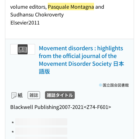
volume editors,
Pasquale Montagna
and
Sudhansu Chokroverty
Elsevier
2011
Movement disorders : highlights
from the official journal of the
Movement Disorder Society 日本
語版
国立国会図書館
紙
雑誌
雑誌タイトル
Blackwell Publishing
2007-2021
<Z74-F601>
このタイトルの巻号