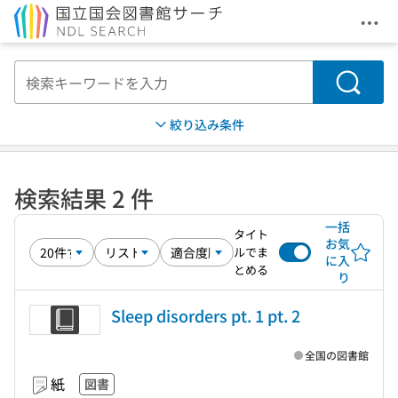
メニ
本文へ移動
検索
絞り込み条件
検索結果 2 件
一括
タイト
お気
ルでま
に入
とめる
り
Sleep disorders pt. 1 pt. 2
全国の図書館
紙
図書