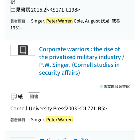
訳
二見書房
2016.2
<KS171-L198>
Singer,
Peter Warren
Cole, August 伏見, 威蕃,
著者標目
1951-
Corporate warriors : the rise of
the privatized military industry /
P.W. Singer. (Cornell studies in
security affairs)
国立国会図書館
紙
図書
Cornell University Press
2003.
<DL721-B5>
Singer,
Peter Warren
著者標目