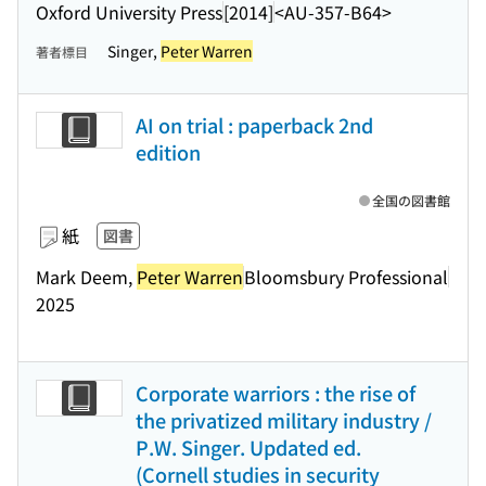
Oxford University Press
[2014]
<AU-357-B64>
Singer,
Peter Warren
著者標目
AI on trial : paperback 2nd
edition
全国の図書館
紙
図書
Mark Deem,
Peter Warren
Bloomsbury Professional
2025
Corporate warriors : the rise of
the privatized military industry /
P.W. Singer. Updated ed.
(Cornell studies in security