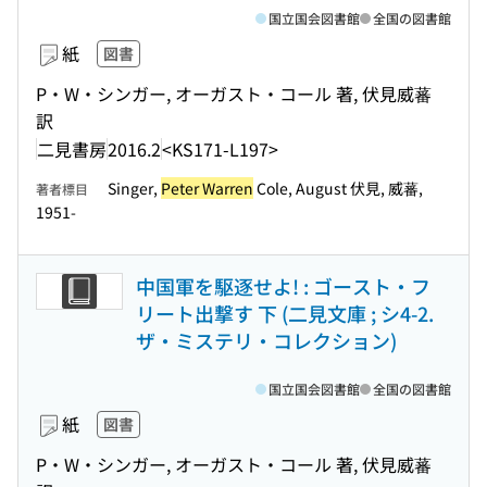
国立国会図書館
全国の図書館
紙
図書
P・W・シンガー, オーガスト・コール 著, 伏見威蕃
訳
二見書房
2016.2
<KS171-L197>
Singer,
Peter Warren
Cole, August 伏見, 威蕃,
著者標目
1951-
中国軍を駆逐せよ! : ゴースト・フ
リート出撃す 下 (二見文庫 ; シ4-2.
ザ・ミステリ・コレクション)
国立国会図書館
全国の図書館
紙
図書
P・W・シンガー, オーガスト・コール 著, 伏見威蕃