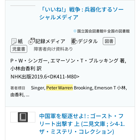
「いいね!」戦争 : 兵器化するソー
シャルメディア
国立国会図書館
全国の図書館
紙
記録メディア
デジタル
図書
児童書
障害者向け資料あり
P・W・シンガー, エマーソン・T・ブルッキング 著,
小林由香利 訳
NHK出版
2019.6
<DK411-M80>
Singer,
Peter Warren
Brooking, Emerson T 小林,
著者標目
由香利, ...
中国軍を駆逐せよ! : ゴースト・フ
リート出撃す 上 (二見文庫 ; シ4-1.
ザ・ミステリ・コレクション)