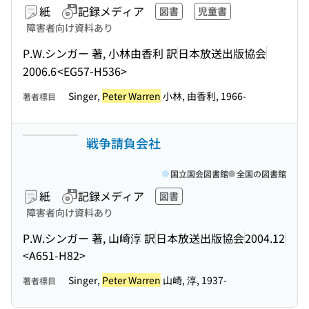
紙
記録メディア
図書
児童書
障害者向け資料あり
P.W.シンガー 著, 小林由香利 訳
日本放送出版協会
2006.6
<EG57-H536>
Singer,
Peter Warren
小林, 由香利, 1966-
著者標目
戦争請負会社
国立国会図書館
全国の図書館
紙
記録メディア
図書
障害者向け資料あり
P.W.シンガー 著, 山崎淳 訳
日本放送出版協会
2004.12
<A651-H82>
Singer,
Peter Warren
山崎, 淳, 1937-
著者標目