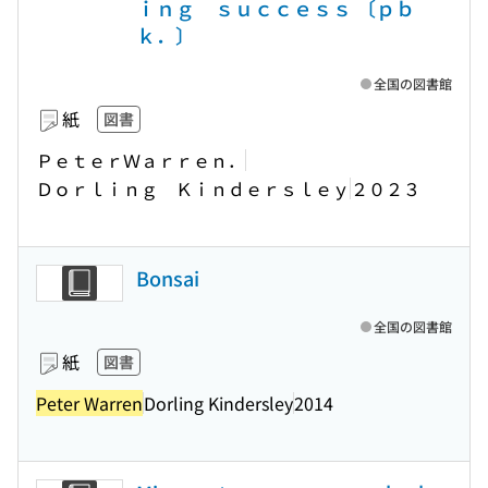
ｉｎｇ ｓｕｃｃｅｓｓ 〔ｐｂ
ｋ．〕
全国の図書館
紙
図書
ＰｅｔｅｒＷａｒｒｅｎ．
Ｄｏｒｌｉｎｇ Ｋｉｎｄｅｒｓｌｅｙ
２０２３
Bonsai
全国の図書館
紙
図書
Peter Warren
Dorling Kindersley
2014