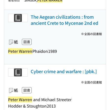
SINGER,
PETER WARREN
著者標目
The Aegean civilizations : from
ancient Crete to Mycenae 2nd ed
全国の図書館
紙
図書
Peter Warren
Phaidon
1989
Cyber crime and warfare : [pbk.]
全国の図書館
紙
図書
Peter Warren
and Michael Streeter
Hodder & Stoughton
2013