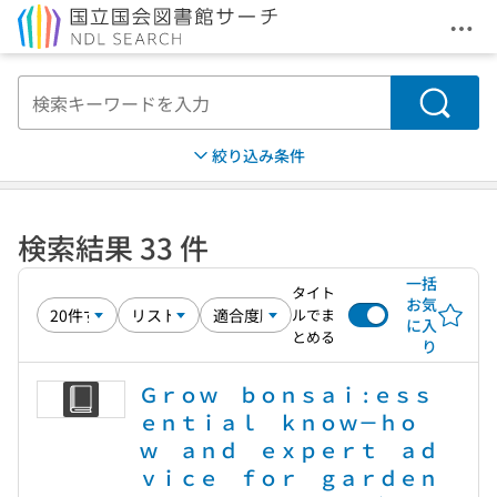
メニ
本文へ移動
検索
絞り込み条件
検索結果 33 件
一括
タイト
お気
ルでま
に入
とめる
り
Ｇｒｏｗ ｂｏｎｓａｉ : ｅｓｓ
ｅｎｔｉａｌ ｋｎｏｗ－ｈｏ
ｗ ａｎｄ ｅｘｐｅｒｔ ａｄ
ｖｉｃｅ ｆｏｒ ｇａｒｄｅｎ