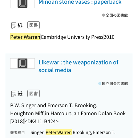
Minoan stone vases : paperback
全国の図書館
紙
図書
Peter Warren
Cambridge University Press
2010
Likewar : the weaponization of
social media
国立国会図書館
紙
図書
P.W. Singer and Emerson T. Brooking.
Houghton Mifflin Harcourt, an Eamon Dolan Book
[2018]
<DK411-B424>
Singer,
Peter Warren
Brooking, Emerson T.
著者標目