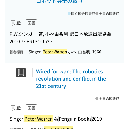
ロボット兵士の戦争
国立国会図書館
全国の図書館
紙
図書
P.W.シンガー 著, 小林由香利 訳
日本放送出版協会
2010.7
<PS134-J52>
Singer,
Peter Warren
小林, 由香利, 1966-
著者標目
Wired for war : The robotics
revolution and conflict in the
21st century
全国の図書館
紙
図書
Singer,
Peter Warren
著
Penguin Books
2010