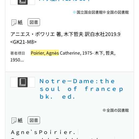
国立国会図書館
全国の図書館
紙
図書
アニエス・ポワリエ 著, 木下哲夫 訳
白水社
2019.9
<GK21-M8>
Poirier, Agnès
Catherine, 1975- 木下, 哲夫,
著者標目
1950...
Ｎｏｔｒｅ－Ｄａｍｅ : ｔｈｅ
ｓｏｕｌ ｏｆ ｆｒａｎｃｅ ｐ
ｂｋ． ｅｄ．
全国の図書館
紙
図書
Ａｇｎｅ`ｓＰｏｉｒｉｅｒ．