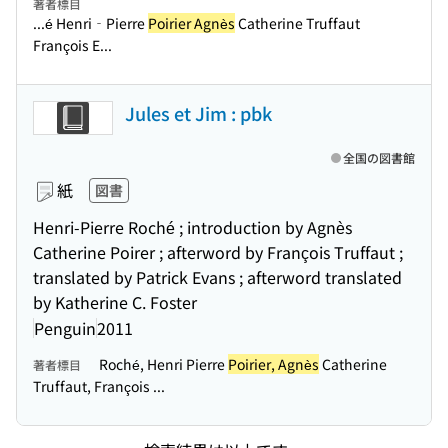
著者標目
...é Henri‐Pierre
Poirier Agnès
Catherine Truffaut
François E...
Jules et Jim : pbk
全国の図書館
紙
図書
Henri-Pierre Roché ; introduction by Agnès
Catherine Poirer ; afterword by François Truffaut ;
translated by Patrick Evans ; afterword translated
by Katherine C. Foster
Penguin
2011
Roché, Henri Pierre
Poirier, Agnès
Catherine
著者標目
Truffaut, François ...