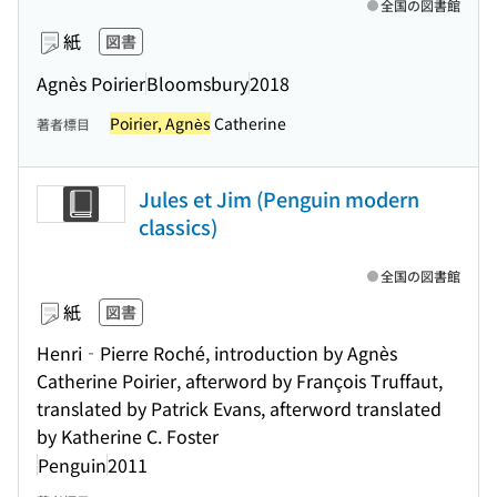
全国の図書館
紙
図書
Agnès Poirier
Bloomsbury
2018
Poirier, Agnès
Catherine
著者標目
Jules et Jim (Penguin modern
classics)
全国の図書館
紙
図書
Henri‐Pierre Roché, introduction by Agnès
Catherine Poirier, afterword by François Truffaut,
translated by Patrick Evans, afterword translated
by Katherine C. Foster
Penguin
2011