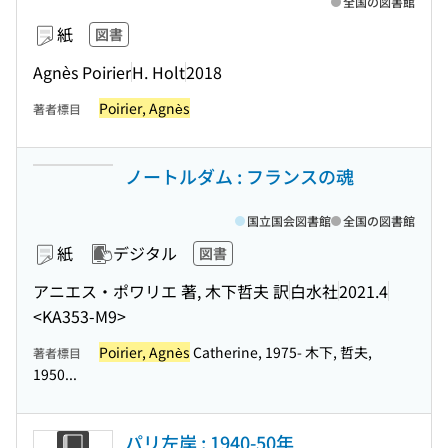
全国の図書館
紙
図書
Agnès Poirier
H. Holt
2018
Poirier, Agnès
著者標目
ノートルダム : フランスの魂
国立国会図書館
全国の図書館
紙
デジタル
図書
アニエス・ポワリエ 著, 木下哲夫 訳
白水社
2021.4
<KA353-M9>
Poirier, Agnès
Catherine, 1975- 木下, 哲夫,
著者標目
1950...
パリ左岸 : 1940-50年