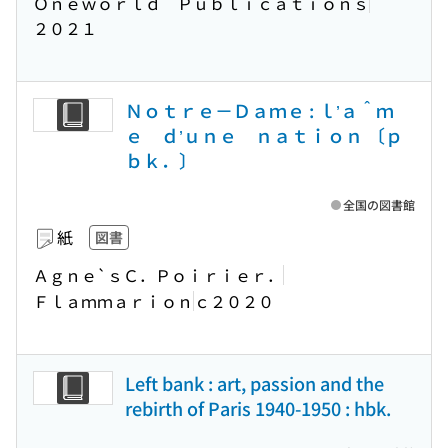
Ｏｎｅｗｏｒｌｄ Ｐｕｂｌｉｃａｔｉｏｎｓ
２０２１
Ｎｏｔｒｅ－Ｄａｍｅ : ｌ’ａ＾ｍ
ｅ ｄ’ｕｎｅ ｎａｔｉｏｎ 〔ｐ
ｂｋ．〕
全国の図書館
紙
図書
Ａｇｎｅ`ｓＣ．Ｐｏｉｒｉｅｒ．
Ｆｌａｍｍａｒｉｏｎ
ｃ２０２０
Left bank : art, passion and the
rebirth of Paris 1940-1950 : hbk.