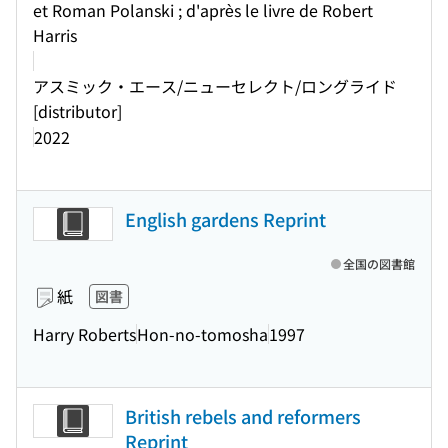
et Roman Polanski ; d'après le livre de Robert
Harris
アスミック・エース/ニューセレクト/ロングライド
[distributor]
2022
English gardens Reprint
全国の図書館
紙
図書
Harry Roberts
Hon-no-tomosha
1997
British rebels and reformers
Reprint