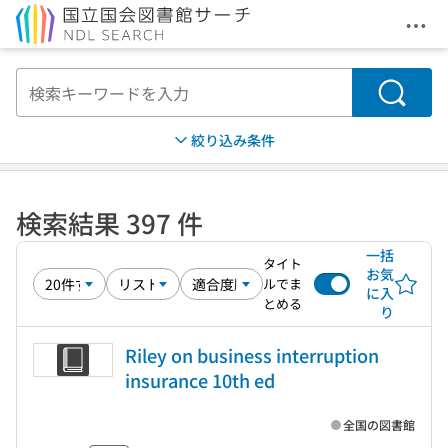
メニ
本文へ移動
検索
絞り込み条件
検索結果 397 件
一括
タイト
お気
ルでま
に入
とめる
り
Riley on business interruption
insurance 10th ed
全国の図書館