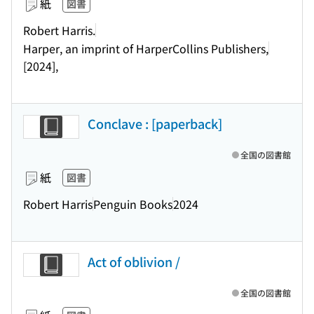
紙
図書
Robert Harris.
Harper, an imprint of HarperCollins Publishers,
[2024],
Conclave : [paperback]
全国の図書館
紙
図書
Robert Harris
Penguin Books
2024
Act of oblivion /
全国の図書館