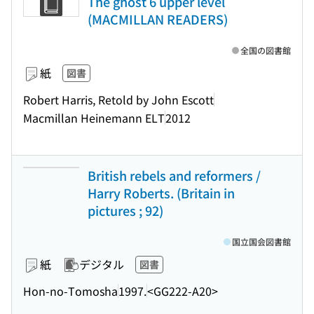
The ghost 6 upper level
(MACMILLAN READERS)
全国の図書館
紙
図書
Robert Harris, Retold by John Escott
Macmillan Heinemann ELT
2012
British rebels and reformers /
Harry Roberts. (Britain in
pictures ; 92)
国立国会図書館
紙
デジタル
図書
Hon-no-Tomosha
1997.
<GG222-A20>