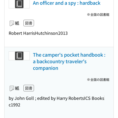
An officer and a spy : hardback
全国の図書館
紙
図書
Robert Harris
Hutchinson
2013
The camper's pocket handbook :
a backcountry traveler's
companion
全国の図書館
紙
図書
by John Goll ; edited by Harry Roberts
ICS Books
c1992