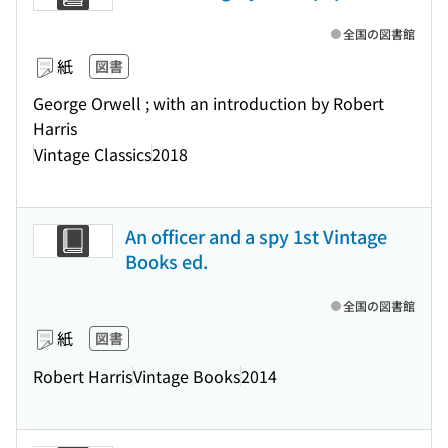
全国の図書館
紙
図書
George Orwell ; with an introduction by Robert
Harris
Vintage Classics
2018
An officer and a spy 1st Vintage
Books ed.
全国の図書館
紙
図書
Robert Harris
Vintage Books
2014