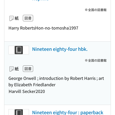
全国の図書館
紙
図書
Harry Roberts
Hon-no-tomosha
1997
Nineteen eighty-four hbk.
全国の図書館
紙
図書
George Orwell ; introduction by Robert Harris ; art
by Elizabeth Friedlander
Harvill Secker
2020
Nineteen eighty-four : paperback