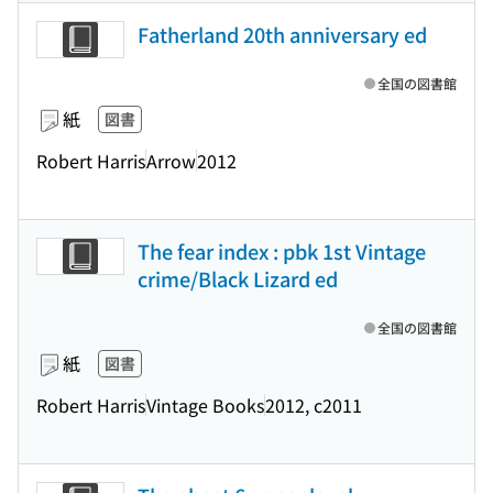
Fatherland 20th anniversary ed
全国の図書館
紙
図書
Robert Harris
Arrow
2012
The fear index : pbk 1st Vintage
crime/Black Lizard ed
全国の図書館
紙
図書
Robert Harris
Vintage Books
2012, c2011