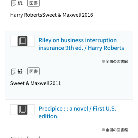
紙
図書
Harry Roberts
Sweet & Maxwell
2016
Riley on business interruption
insurance 9th ed. / Harry Roberts
全国の図書館
紙
図書
Sweet & Maxwell
2011
Precipice : : a novel / First U.S.
edition.
全国の図書館