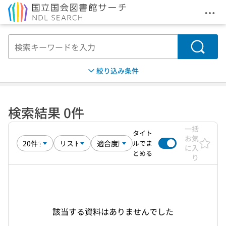
メニ
本文へ移動
検索
絞り込み条件
検索結果 0件
一括
タイト
お気
ルでま
に入
とめる
り
該当する資料はありませんでした