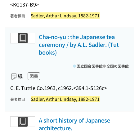
<KG137-B9>
Sadler, Arthur Lindsay, 1882-1971
著者標目
Cha-no-yu : the Japanese tea
ceremony / by A.L. Sadler. (Tut
books)
国立国会図書館
全国の図書館
紙
図書
C. E. Tuttle Co.
1963, c1962.
<394.1-S126c>
Sadler, Arthur Lindsay, 1882-1971
著者標目
A short history of Japanese
architecture.