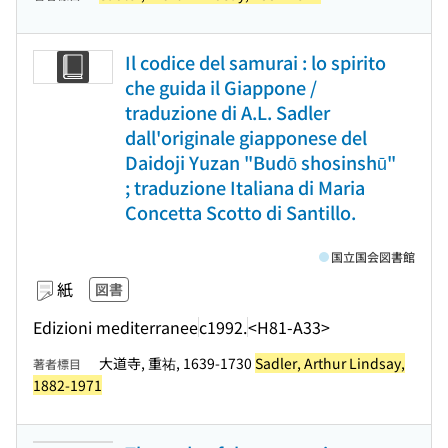
Il codice del samurai : lo spirito
che guida il Giappone /
traduzione di A.L. Sadler
dall'originale giapponese del
Daidoji Yuzan "Budō shosinshū"
; traduzione Italiana di Maria
Concetta Scotto di Santillo.
国立国会図書館
紙
図書
Edizioni mediterranee
c1992.
<H81-A33>
大道寺, 重祐, 1639-1730
Sadler, Arthur Lindsay,
著者標目
1882-1971