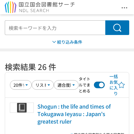
メニ
本文へ移動
検索
絞り込み条件
検索結果 26 件
一括
タイト
お気
ルでま
に入
とめる
り
Shogun : the life and times of
Tokugawa Ieyasu : Japan's
greatest ruler