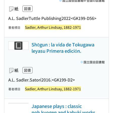
国立国会図書館
全国の図書館
紙
図書
A.L. Sadler
Tuttle Publishing
2022
<GK199-D56>
Sadler, Arthur Lindsay, 1882-1971
著者標目
Shōgun : la vida de Tokugawa
leyasu Primera edición.
国立国会図書館
紙
図書
A.L. Sadler.
Satori
2016.
<GK199-D2>
Sadler, Arthur Lindsay, 1882-1971
著者標目
Japanese plays : classic
noh,kyogen and kabuki works