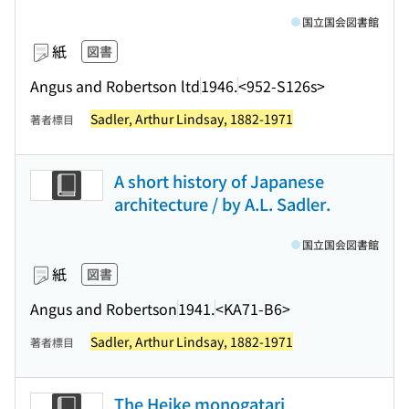
国立国会図書館
紙
図書
Angus and Robertson ltd
1946.
<952-S126s>
Sadler, Arthur Lindsay, 1882-1971
著者標目
A short history of Japanese
architecture / by A.L. Sadler.
国立国会図書館
紙
図書
Angus and Robertson
1941.
<KA71-B6>
Sadler, Arthur Lindsay, 1882-1971
著者標目
The Heike monogatari