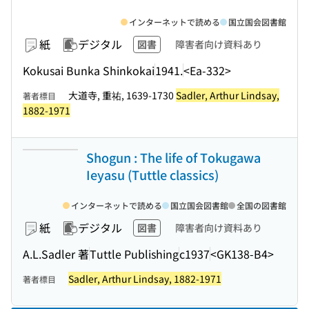
インターネットで読める
国立国会図書館
紙
デジタル
図書
障害者向け資料あり
Kokusai Bunka Shinkokai
1941.
<Ea-332>
大道寺, 重祐, 1639-1730
Sadler, Arthur Lindsay,
著者標目
1882-1971
Shogun : The life of Tokugawa
Ieyasu (Tuttle classics)
インターネットで読める
国立国会図書館
全国の図書館
紙
デジタル
図書
障害者向け資料あり
A.L.Sadler 著
Tuttle Publishing
c1937
<GK138-B4>
Sadler, Arthur Lindsay, 1882-1971
著者標目