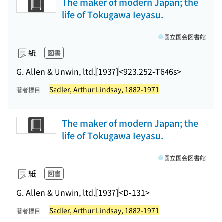
The maker of modern Japan; the
life of Tokugawa Ieyasu.
国立国会図書館
紙
図書
G. Allen & Unwin, ltd.
[1937]
<923.252-T646s>
Sadler, Arthur Lindsay, 1882-1971
著者標目
The maker of modern Japan; the
life of Tokugawa Ieyasu.
国立国会図書館
紙
図書
G. Allen & Unwin, ltd.
[1937]
<D-131>
Sadler, Arthur Lindsay, 1882-1971
著者標目