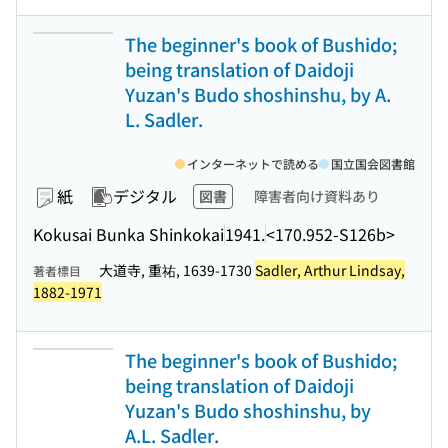
The beginner's book of Bushido;
being translation of Daidoji
Yuzan's Budo shoshinshu, by A.
L. Sadler.
インターネットで読める
国立国会図書館
紙
デジタル
図書
障害者向け資料あり
Kokusai Bunka Shinkokai
1941.
<170.952-S126b>
大道寺, 重祐, 1639-1730
Sadler, Arthur Lindsay,
著者標目
1882-1971
The beginner's book of Bushido;
being translation of Daidoji
Yuzan's Budo shoshinshu, by
A.L. Sadler.