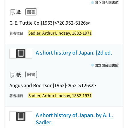
国立国会図書館
紙
図書
C. E. Tuttle Co.
[1963]
<720.952-S126s>
Sadler, Arthur Lindsay, 1882-1971
著者標目
A short history of Japan. [2d ed.
国立国会図書館
紙
図書
Angus and Roertson
[1962]
<952-S126s2>
Sadler, Arthur Lindsay, 1882-1971
著者標目
A short history of Japan, by A. L.
Sadler.