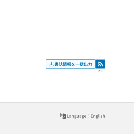
書誌情報を一括出力
RSS
RSS
Language：English