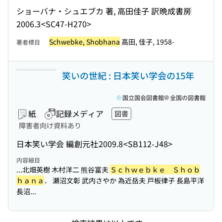
ショーバナ・シュエブカ 著, 高田佳子 訳
晩成書房
2006.3
<SC47-H270>
Schwebke, Shobhana
高田, 佳子, 1958-
著者標目
笑いの世紀 : 日本笑い学会の15年
国立国会図書館
全国の図書館
紙
記録メディア
図書
障害者向け資料あり
日本笑い学会 編
創元社
2009.8
<SB112-J48>
内容細目
...北畑英樹 木村洋二 熊谷富夫
Ｓｃｈｗｅｂｋｅ Ｓｈｏｂ
ｈａｎａ
． 瀬沼文彰 武内さやか 為近岳夫 戸板律子 長島平洋
長沼...