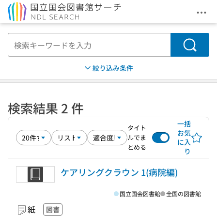
メニ
本文へ移動
検索
絞り込み条件
検索結果 2 件
一括
タイト
お気
ルでま
に入
とめる
り
ケアリングクラウン 1(病院編)
国立国会図書館
全国の図書館
紙
図書