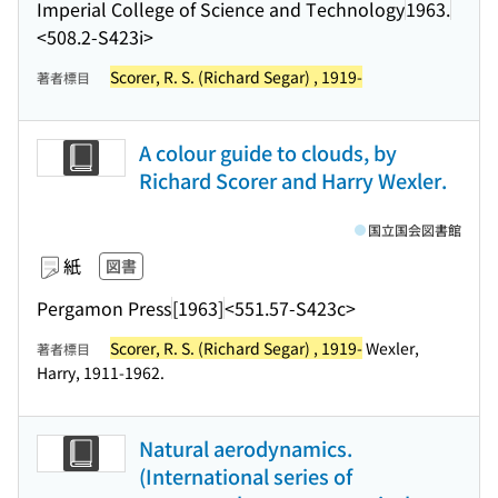
Imperial College of Science and Technology
1963.
<508.2-S423i>
Scorer, R. S. (Richard Segar) , 1919-
著者標目
A colour guide to clouds, by
Richard Scorer and Harry Wexler.
国立国会図書館
紙
図書
Pergamon Press
[1963]
<551.57-S423c>
Scorer, R. S. (Richard Segar) , 1919-
Wexler,
著者標目
Harry, 1911-1962.
Natural aerodynamics.
(International series of