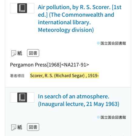
Air pollution, by R. S. Scorer. [1st
ed.] (The Commonwealth and
international library.
Meteorology division)
国立国会図書館
紙
図書
Pergamon Press
[1968]
<NA217-91>
Scorer, R. S. (Richard Segar) , 1919-
著者標目
In search of an atmosphere.
(Inaugural lecture, 21 May 1963)
国立国会図書館
紙
図書