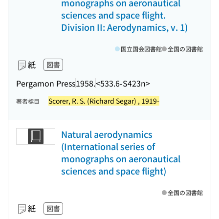
monographs on aeronautical
sciences and space flight.
Division II: Aerodynamics, v. 1)
国立国会図書館
全国の図書館
紙
図書
Pergamon Press
1958.
<533.6-S423n>
Scorer, R. S. (Richard Segar) , 1919-
著者標目
Natural aerodynamics
(International series of
monographs on aeronautical
sciences and space flight)
全国の図書館
紙
図書