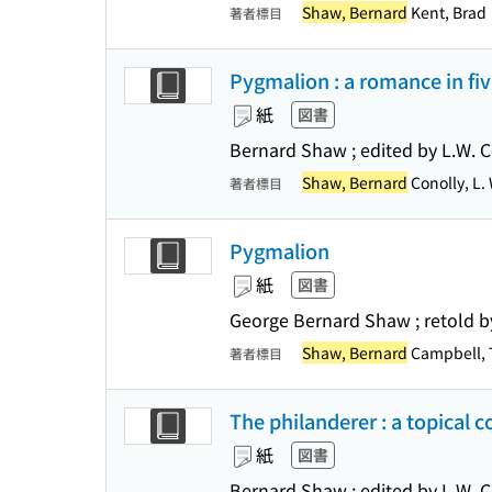
Shaw, Bernard
Kent, Brad
著者標目
Pygmalion : a romance in five 
紙
図書
Bernard Shaw ; edited by L.W. 
Shaw, Bernard
Conolly, L.
著者標目
Pygmalion
紙
図書
George Bernard Shaw ; retold 
Shaw, Bernard
Campbell, 
著者標目
The philanderer : a topical 
紙
図書
Bernard Shaw ; edited by L.W. 