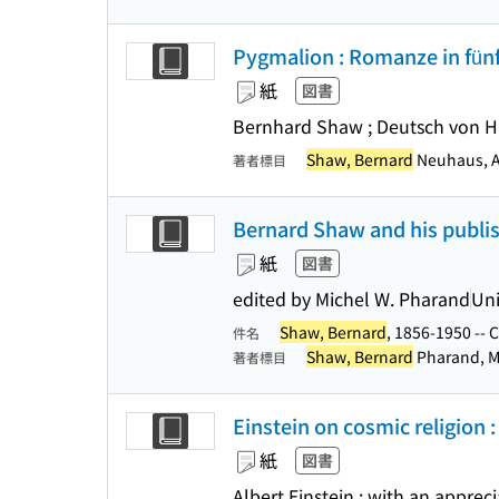
Pygmalion : Romanze in fün
紙
図書
Bernhard Shaw ; Deutsch von H
Shaw, Bernard
Neuhaus, An
著者標目
Bernard Shaw and his publi
紙
図書
edited by Michel W. Pharand
Uni
Shaw, Bernard
, 1856-1950 -- 
件名
Shaw, Bernard
Pharand, M
著者標目
Einstein on cosmic religion
紙
図書
Albert Einstein ; with an appre