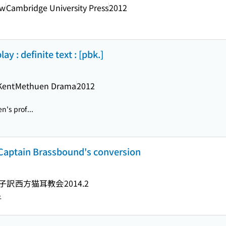
aw
Cambridge University Press
2012
ay : definite text : [pbk.]
Kent
Methuen Drama
2012
n's prof...
n Brassbound's conversion
ね子訳
西方猫耳教会
2014.2
子