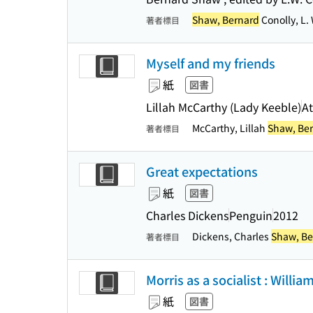
Shaw, Bernard
Conolly, L.
著者標目
Myself and my friends
紙
図書
Lillah McCarthy (Lady Keeble)
A
McCarthy, Lillah
Shaw, Be
著者標目
Great expectations
紙
図書
Charles Dickens
Penguin
2012
Dickens, Charles
Shaw, Be
著者標目
Morris as a socialist : Willi
紙
図書