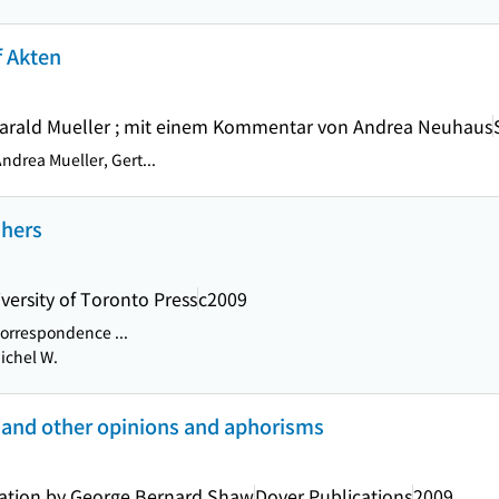
f Akten
arald Mueller ; mit einem Kommentar von Andrea Neuhaus
drea Mueller, Gert...
shers
versity of Toronto Press
c2009
Correspondence ...
ichel W.
 : and other opinions and aphorisms
ciation by George Bernard Shaw
Dover Publications
2009