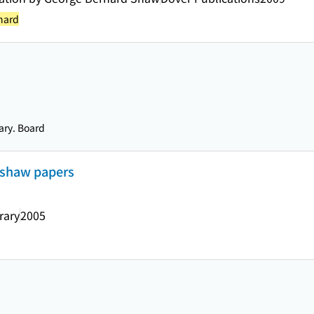
nard
ary. Board
 shaw papers
brary
2005