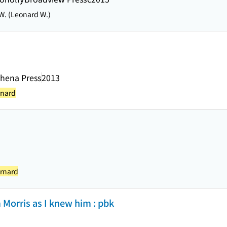
 W. (Leonard W.)
thena Press
2013
rnard
rnard
am Morris as I knew him : pbk