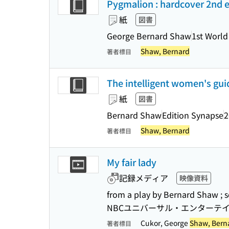
Pygmalion : hardcover 2nd 
紙
図書
George Bernard Shaw
1st World
Shaw, Bernard
著者標目
The intelligent women's gui
紙
図書
Bernard Shaw
Edition Synapse
2
Shaw, Bernard
著者標目
My fair lady
記録メディア
映像資料
from a play by Bernard Shaw ; s
NBCユニバーサル・エンターテイメント 
Cukor, George
Shaw, Bern
著者標目