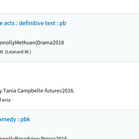
acts : definitive text : pb
Conolly
Methuen|Drama
2018
 W. (Leonard W.)
by Tania Campbell
e-future
c2016.
Tania
comedy : pbk
Conolly
Broadview Press
c2015