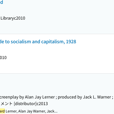
ed
 Library
c2010
de to socialism and capitalism, 1928
010
creenplay by Alan Jay Lerner ; produced by Jack L. Warner 
[distributor]
c2013
ard
Lerner, Alan Jay Warner, Jack...