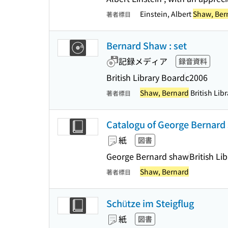
Einstein, Albert
Shaw, Ber
著者標目
Bernard Shaw : set
記録メディア
録音資料
British Library Board
c2006
Shaw, Bernard
British Libr
著者標目
Catalogu of George Bernard
紙
図書
George Bernard shaw
British Li
Shaw, Bernard
著者標目
Schütze im Steigflug
紙
図書