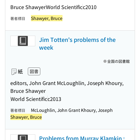
Bruce Shawyer
World Scientific
c2010
Shawyer, Bruce
著者標目
Jim Totten's problems of the
week
全国の図書館
紙
図書
editors, John Grant McLoughlin, Joseph Khoury,
Bruce Shawyer
World Scientific
c2013
McLoughlin, John Grant Khoury, Joseph
著者標目
Shawyer, Bruce
Problems from Murray Klamkin :