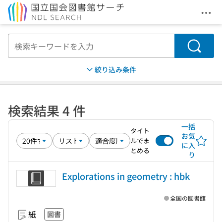
メニ
本文へ移動
検索
絞り込み条件
検索結果 4 件
一括
タイト
お気
ルでま
に入
とめる
り
Explorations in geometry : hbk
全国の図書館
紙
図書