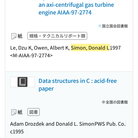
an axi-centrifugal gas turbine
engine AIAA-97-2774
国立国会図書館
紙
規格・テクニカルリポート類
Le, Dzu K, Owen, Albert K,
Simon, Donald L
1997
<M-AIAA-97-2774>
Data structures in C : acid-free
paper
全国の図書館
紙
図書
Adam Drozdek and Donald L. Simon
PWS Pub. Co.
c1995