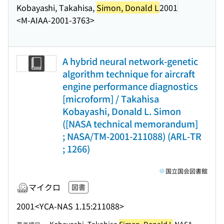
Kobayashi, Takahisa,
Simon, Donald L
2001
<M-AIAA-2001-3763>
A hybrid neural network-genetic
algorithm technique for aircraft
engine performance diagnostics
[microform] / Takahisa
Kobayashi, Donald L. Simon
([NASA technical memorandum]
; NASA/TM-2001-211088) (ARL-TR
; 1266)
国立国会図書館
マイクロ
図書
2001
<YCA-NAS 1.15:211088>