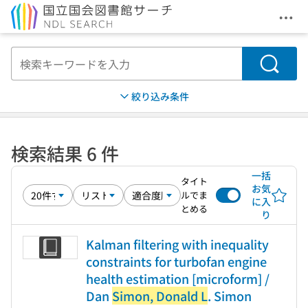
メニ
本文へ移動
検索
絞り込み条件
検索結果 6 件
一括
タイト
お気
ルでま
に入
とめる
り
Kalman filtering with inequality
constraints for turbofan engine
health estimation [microform] /
Dan
Simon, Donald L
. Simon