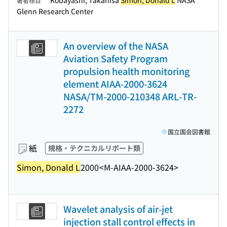
Kobayashi, Takahisa
Simon, Donald L
NASA
著者標目
Glenn Research Center
An overview of the NASA
Aviation Safety Program
propulsion health monitoring
element AIAA-2000-3624
NASA/TM-2000-210348 ARL-TR-
2272
国立国会図書館
紙
規格・テクニカルリポート類
Simon, Donald L
2000
<M-AIAA-2000-3624>
Wavelet analysis of air-jet
injection stall control effects in