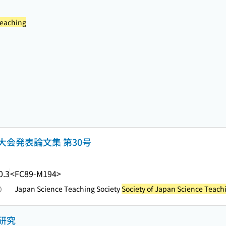
Teaching
会発表論文集 第30号
0.3
<FC89-M194>
Japan Science Teaching Society
Society of Japan Science Teach
照）
研究