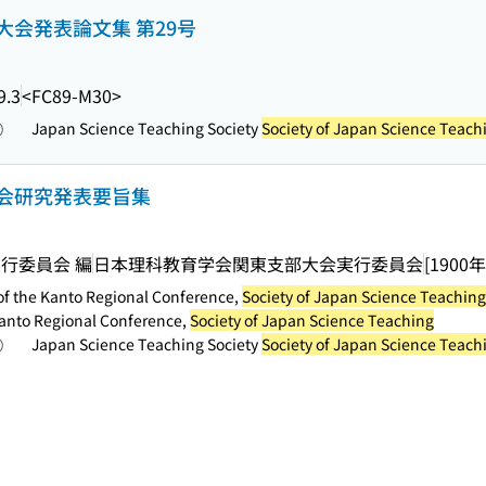
会発表論文集 第29号
9.3
<FC89-M30>
Japan Science Teaching Society
Society of Japan Science Teach
照）
会研究発表要旨集
行委員会 編
日本理科教育学会関東支部大会実行委員会
[1900年
of the Kanto Regional Conference,
Society of Japan Science Teaching
Kanto Regional Conference,
Society of Japan Science Teaching
Japan Science Teaching Society
Society of Japan Science Teach
照）