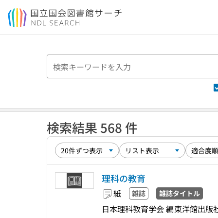
本文へ移動
検索結果 568 件
理科の教育
紙
雑誌
雑誌タイトル
日本理科教育学会 編
東洋館出版