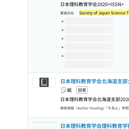
日本理科教育学会
2020
<ISSN>
Society of Japan Science 
著者別名
このタイトルの巻号
日本理科教育学会北海道支部大
紙
図書
日本理科教育学会北海道支部
202
典拠情報（Author Heading/「を見よ」参
日本理科教育学会理科教育学