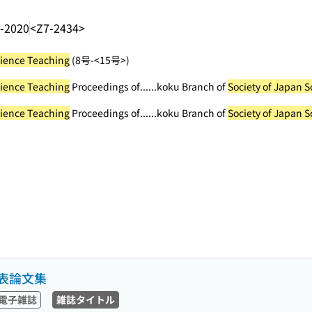
-2020
<Z7-2434>
cience Teaching
(8号-<15号>)
cience Teaching
Proceedings of...
...koku Branch of
Society of Japan 
cience Teaching
Proceedings of...
...koku Branch of
Society of Japan 
表論文集
電子雑誌
雑誌タイトル