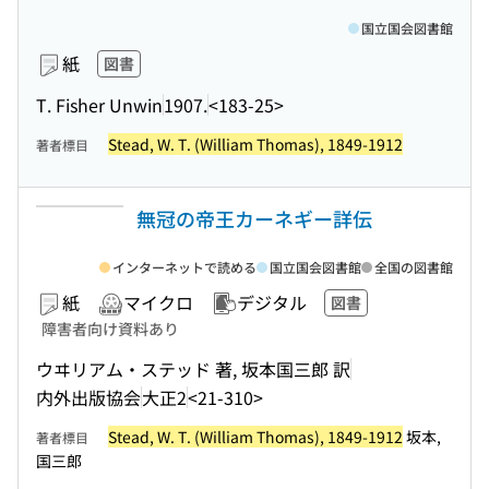
国立国会図書館
紙
図書
T. Fisher Unwin
1907.
<183-25>
Stead, W. T. (William Thomas), 1849-1912
著者標目
無冠の帝王カーネギー詳伝
インターネットで読める
国立国会図書館
全国の図書館
紙
マイクロ
デジタル
図書
障害者向け資料あり
ウヰリアム・ステッド 著, 坂本国三郎 訳
内外出版協会
大正2
<21-310>
Stead, W. T. (William Thomas), 1849-1912
坂本,
著者標目
国三郎