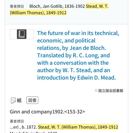
Bloch, Jan Gotlib, 1836-1902
Stead, W. T.
著者標目
(William Thomas), 1849-1912
The future of war in its technical,
economic, and political
relations, by Jean de Bloch.
Translated by R. C. Long, and
with a conversation with the
author by W. T. Stead, and an
introduction by Edwin D. Mead.
国立国会図書館
紙
図書
Ginn and company
1902.
<153-32>
著者標目
...er) , b. 1872.
Stead, W. T. (William Thomas), 1849-1912