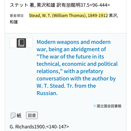
ステット 著, 黒沢和雄 訳
有朋館
明37.5
<96-444>
Stead, W. T. (William Thomas), 1849-1912
黒沢,
著者標目
和雄
Modern weapons and modern
war, being an abridgment of
"The war of the future in its
technical, economic and political
relations," with a prefatory
conversation with the author by
W. T. Stead. Tr. from the
Russian.
国立国会図書館
紙
図書
G. Richards
1900.
<140-147>