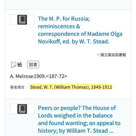
The M. P. for Russia;
reminiscences &
correspondence of Madame Olga
Novikoff, ed. by W. T. Stead.
国立国会図書館
紙
図書
A. Melrose
1909.
<187-72>
Stead, W. T. (William Thomas), 1849-1912
著者標目
Peers or people? The House of
Lords weighed in the balance
and found wanting; an appeal to
history; by William T. Stead ...