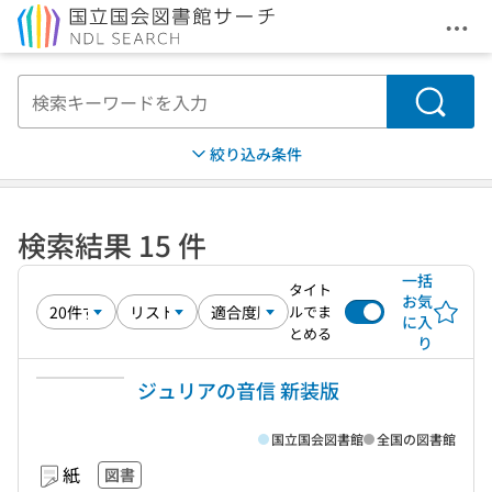
メニ
本文へ移動
検索
絞り込み条件
検索結果 15 件
一括
タイト
お気
ルでま
に入
とめる
り
ジュリアの音信 新装版
国立国会図書館
全国の図書館
紙
図書