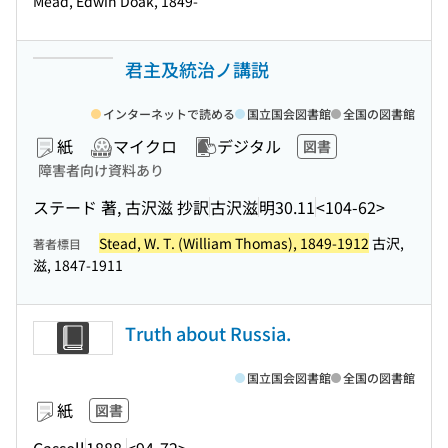
Mead, Edwin Doak, 1849-
君主及統治ノ講説
インターネットで読める
国立国会図書館
全国の図書館
紙
マイクロ
デジタル
図書
障害者向け資料あり
ステード 著, 古沢滋 抄訳
古沢滋
明30.11
<104-62>
Stead, W. T. (William Thomas), 1849-1912
古沢,
著者標目
滋, 1847-1911
Truth about Russia.
国立国会図書館
全国の図書館
紙
図書
Cassell
1888.
<94-72>