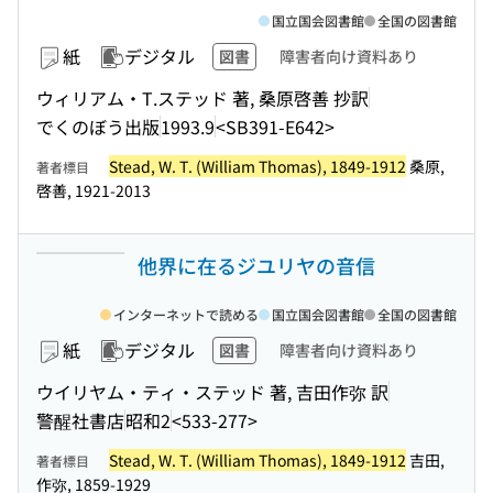
国立国会図書館
全国の図書館
紙
デジタル
図書
障害者向け資料あり
ウィリアム・T.ステッド 著, 桑原啓善 抄訳
でくのぼう出版
1993.9
<SB391-E642>
Stead, W. T. (William Thomas), 1849-1912
桑原,
著者標目
啓善, 1921-2013
他界に在るジユリヤの音信
インターネットで読める
国立国会図書館
全国の図書館
紙
デジタル
図書
障害者向け資料あり
ウイリヤム・ティ・ステッド 著, 吉田作弥 訳
警醒社書店
昭和2
<533-277>
Stead, W. T. (William Thomas), 1849-1912
吉田,
著者標目
作弥, 1859-1929