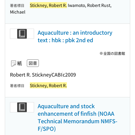
Stickney, Robert R.
Iwamoto, Robert Rust,
著者標目
Michael
Aquaculture : an introductory
text : hbk : pbk 2nd ed
全国の図書館
紙
図書
Robert R. Stickney
CABI
c2009
Stickney, Robert R.
著者標目
Aquaculture and stock
enhancement of finfish (NOAA
Technical Memorandum NMFS-
F/SPO)