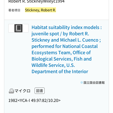
Robert R. Stickney
Wiley
c1994
Stickney, Robert R.
著者標目
Habitat suitability index models :
juvenile spot / by Robert R.
Stickney and Michael L. Cuenco ;
performed for National Coastal
Ecosystems Team, Office of
Biological Services, Fish and
Wildlife Service, U.S.
Department of the Interior
国立国会図書館
マイクロ
図書
1982
<YCA-I 49.97:82/10.20>