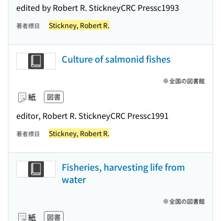
edited by Robert R. Stickney
CRC Press
c1993
Stickney, Robert R.
著者標目
Culture of salmonid fishes
全国の図書館
紙
図書
editor, Robert R. Stickney
CRC Press
c1991
Stickney, Robert R.
著者標目
Fisheries, harvesting life from
water
全国の図書館
紙
図書