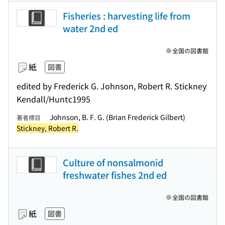
Fisheries : harvesting life from
water 2nd ed
全国の図書館
紙
図書
edited by Frederick G. Johnson, Robert R. Stickney
Kendall/Hunt
c1995
Johnson, B. F. G. (Brian Frederick Gilbert)
著者標目
Stickney, Robert R.
Culture of nonsalmonid
freshwater fishes 2nd ed
全国の図書館
紙
図書