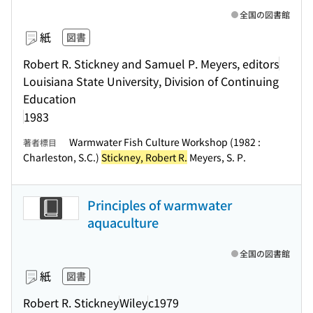
全国の図書館
紙
図書
Robert R. Stickney and Samuel P. Meyers, editors
Louisiana State University, Division of Continuing
Education
1983
Warmwater Fish Culture Workshop (1982 :
著者標目
Charleston, S.C.)
Stickney, Robert R.
Meyers, S. P.
Principles of warmwater
aquaculture
全国の図書館
紙
図書
Robert R. Stickney
Wiley
c1979