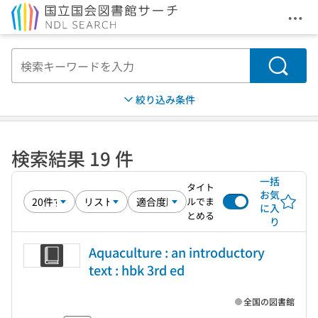
メニ
本文へ移動
検索
絞り込み条件
検索結果 19 件
一括
タイト
お気
ルでま
に入
とめる
り
Aquaculture : an introductory
text : hbk 3rd ed
全国の図書館