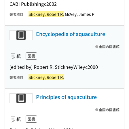
CABI Publishing
c2002
Stickney, Robert R.
McVey, James P.
著者標目
Encyclopedia of aquaculture
全国の図書館
紙
図書
[edited by] Robert R. Stickney
Wiley
c2000
Stickney, Robert R.
著者標目
Principles of aquaculture
全国の図書館
紙
図書