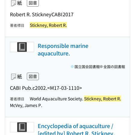
紙
図書
Robert R. Stickney
CABI
2017
Stickney, Robert R.
著者標目
Responsible marine
aquaculture.
国立国会図書館
全国の図書館
紙
図書
CABI Pub.
c2002.
<M17-03-1110>
World Aquaculture Society.
Stickney, Robert R.
著者標目
McVey, James P.
Encyclopedia of aquaculture /
[edited by] Robert R. Stickney.