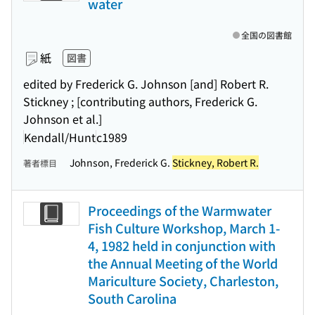
water
全国の図書館
紙
図書
edited by Frederick G. Johnson [and] Robert R.
Stickney ; [contributing authors, Frederick G.
Johnson et al.]
Kendall/Hunt
c1989
Johnson, Frederick G.
Stickney, Robert R.
著者標目
Proceedings of the Warmwater
Fish Culture Workshop, March 1-
4, 1982 held in conjunction with
the Annual Meeting of the World
Mariculture Society, Charleston,
South Carolina