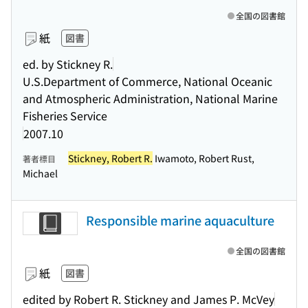
全国の図書館
紙
図書
ed. by Stickney R.
U.S.Department of Commerce, National Oceanic
and Atmospheric Administration, National Marine
Fisheries Service
2007.10
Stickney, Robert R.
Iwamoto, Robert Rust,
著者標目
Michael
Responsible marine aquaculture
全国の図書館
紙
図書
edited by Robert R. Stickney and James P. McVey