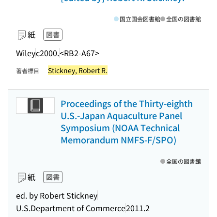
国立国会図書館
全国の図書館
紙
図書
Wiley
c2000.
<RB2-A67>
Stickney, Robert R.
著者標目
Proceedings of the Thirty-eighth
U.S.-Japan Aquaculture Panel
Symposium (NOAA Technical
Memorandum NMFS-F/SPO)
全国の図書館
紙
図書
ed. by Robert Stickney
U.S.Department of Commerce
2011.2