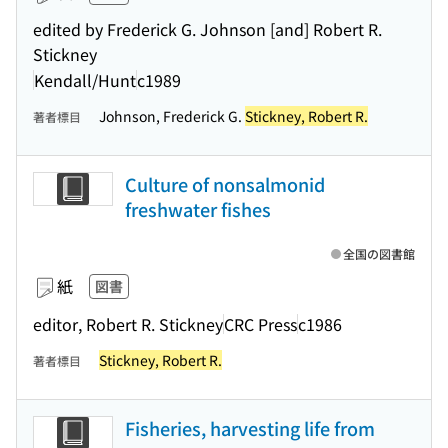
edited by Frederick G. Johnson [and] Robert R.
Stickney
Kendall/Hunt
c1989
Johnson, Frederick G.
Stickney, Robert R.
著者標目
Culture of nonsalmonid
freshwater fishes
全国の図書館
紙
図書
editor, Robert R. Stickney
CRC Press
c1986
Stickney, Robert R.
著者標目
Fisheries, harvesting life from