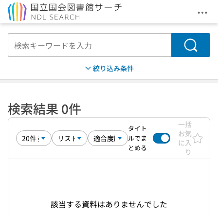
メニ
本文へ移動
検索
絞り込み条件
検索結果 0件
一括
タイト
お気
ルでま
に入
とめる
り
該当する資料はありませんでした