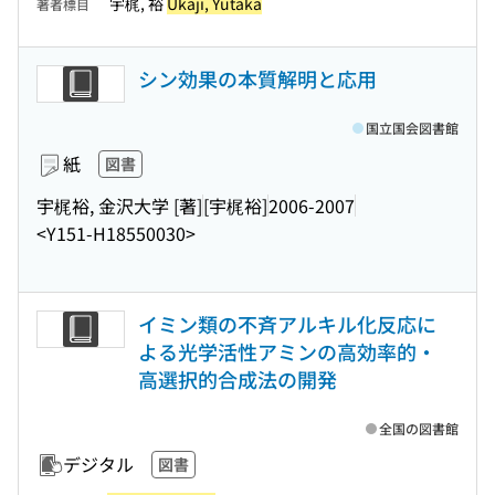
宇梶, 裕
Ukaji, Yutaka
著者標目
シン効果の本質解明と応用
国立国会図書館
紙
図書
宇梶裕, 金沢大学 [著]
[宇梶裕]
2006-2007
<Y151-H18550030>
イミン類の不斉アルキル化反応に
よる光学活性アミンの高効率的・
高選択的合成法の開発
全国の図書館
デジタル
図書