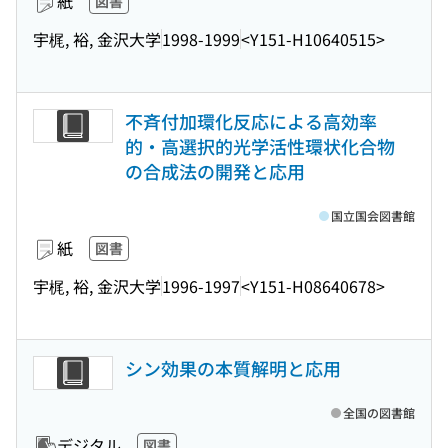
紙
図書
宇梶, 裕, 金沢大学
1998-1999
<Y151-H10640515>
不斉付加環化反応による高効率
的・高選択的光学活性環状化合物
の合成法の開発と応用
国立国会図書館
紙
図書
宇梶, 裕, 金沢大学
1996-1997
<Y151-H08640678>
シン効果の本質解明と応用
全国の図書館
デジタル
図書