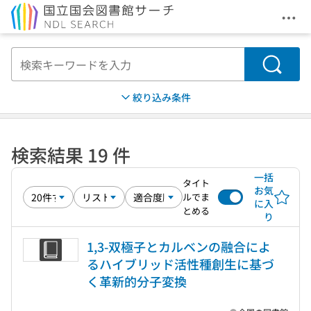
メニ
本文へ移動
検索
絞り込み条件
検索結果 19 件
一括
タイト
お気
ルでま
に入
とめる
り
1,3-双極子とカルベンの融合によ
るハイブリッド活性種創生に基づ
く革新的分子変換