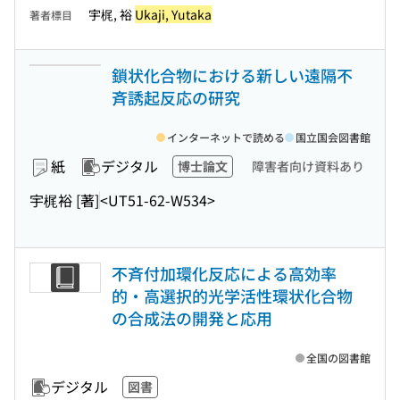
宇梶, 裕
Ukaji, Yutaka
著者標目
鎖状化合物における新しい遠隔不
斉誘起反応の研究
インターネットで読める
国立国会図書館
紙
デジタル
博士論文
障害者向け資料あり
宇梶裕 [著]
<UT51-62-W534>
不斉付加環化反応による高効率
的・高選択的光学活性環状化合物
の合成法の開発と応用
全国の図書館
デジタル
図書