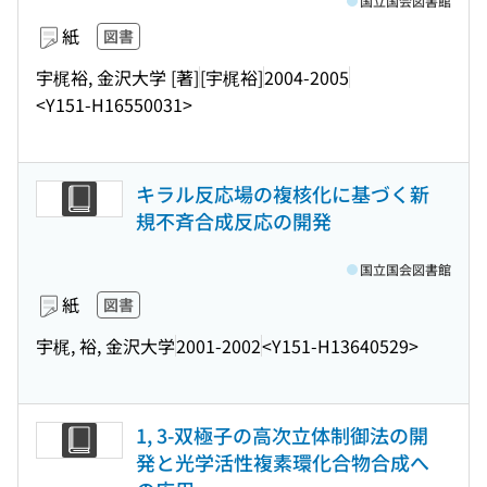
国立国会図書館
紙
図書
宇梶裕, 金沢大学 [著]
[宇梶裕]
2004-2005
<Y151-H16550031>
キラル反応場の複核化に基づく新
規不斉合成反応の開発
国立国会図書館
紙
図書
宇梶, 裕, 金沢大学
2001-2002
<Y151-H13640529>
1, 3-双極子の高次立体制御法の開
発と光学活性複素環化合物合成へ