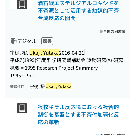
酒石酸エステルジアルコキシドを
不斉源として活用する触媒的不斉
合成反応の開発
全国の図書館
デジタル
図書
宇梶, 裕,
Ukaji, Yutaka
2016-04-21
平成7(1995)年度 科学研究費補助金 奨励研究(A) 研究
概要 = 1995 Research Project Summary
1995
p.2p.-
宇梶, 裕
Ukaji, Yutaka
著者標目
複核キラル反応場における複合的
制御を基盤とする不斉付加環化反
応の革新