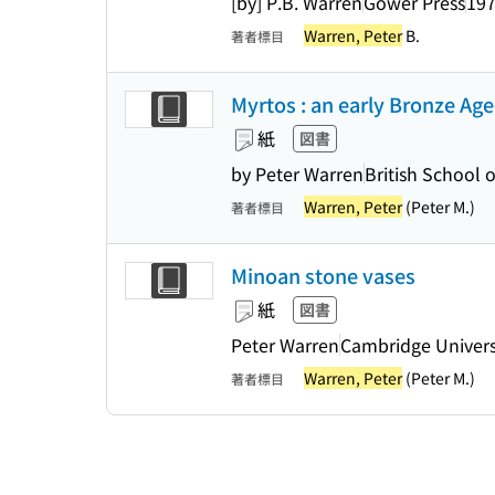
[by] P.B. Warren
Gower Press
19
Warren, Peter
B.
著者標目
Myrtos : an early Bronze Age
紙
図書
by Peter Warren
British School 
Warren, Peter
(Peter M.)
著者標目
Minoan stone vases
紙
図書
Peter Warren
Cambridge Univers
Warren, Peter
(Peter M.)
著者標目