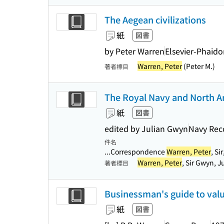
The Aegean civilizations
紙
図書
by Peter Warren
Elsevier-Phaid
Warren, Peter
(Peter M.)
著者標目
The Royal Navy and North Am
紙
図書
edited by Julian Gwyn
Navy Rec
件名
...Correspondence
Warren, Peter
, Si
Warren, Peter
, Sir Gwyn, J
著者標目
Businessman's guide to val
紙
図書