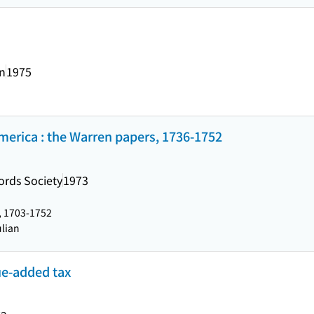
on
1975
erica : the Warren papers, 1736-1752
ords Society
1973
r, 1703-1752
ulian
ue-added tax