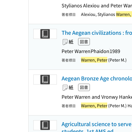
Stylianos Alexiou and Peter Wa
Alexiou, Stylianos
Warren,
著者標目
The Aegean civilizations : f
紙
図書
Peter Warren
Phaidon
1989
Warren, Peter
(Peter M.)
著者標目
Aegean Bronze Age chronol
紙
図書
Peter Warren and Vronwy Hank
Warren, Peter
(Peter M.) H
著者標目
Agricultural science to serv
students. 1st AMS ed.