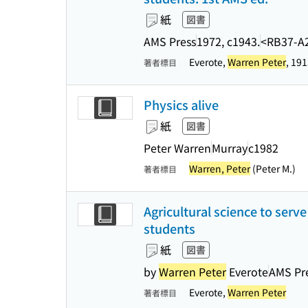
紙
図書
AMS Press
1972, c1943.
<RB37-A
Everote,
Warren Peter
, 191
著者標目
Physics alive
紙
図書
Peter Warren
Murray
c1982
Warren, Peter
(Peter M.)
著者標目
Agricultural science to serv
students
紙
図書
by
Warren Peter
Everote
AMS Pr
Everote,
Warren Peter
著者標目