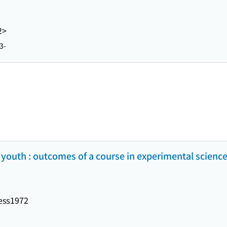
2>
3-
e youth : outcomes of a course in experimental scienc
ess
1972