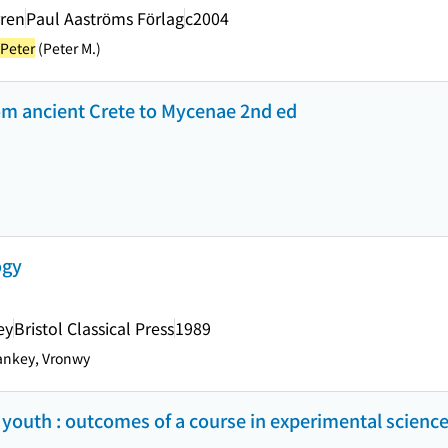
rren
Paul Aaströms Förlag
c2004
 Peter
(Peter M.)
rom ancient Crete to Mycenae 2nd ed
ogy
ey
Bristol Classical Press
1989
ankey, Vronwy
e youth : outcomes of a course in experimental scienc