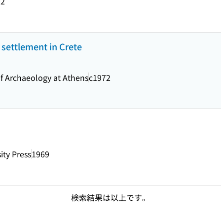
72
 settlement in Crete
of Archaeology at Athens
c1972
ity Press
1969
検索結果は以上です。