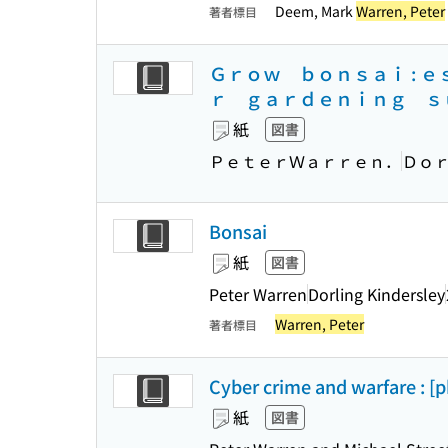
Deem, Mark
Warren, Peter
著者標目
Ｇｒｏｗ ｂｏｎｓａｉ :
ｒ ｇａｒｄｅｎｉｎｇ ｓ
紙
図書
ＰｅｔｅｒＷａｒｒｅｎ．
Ｄｏ
Bonsai
紙
図書
Peter Warren
Dorling Kindersley
Warren, Peter
著者標目
Cyber crime and warfare : [p
紙
図書