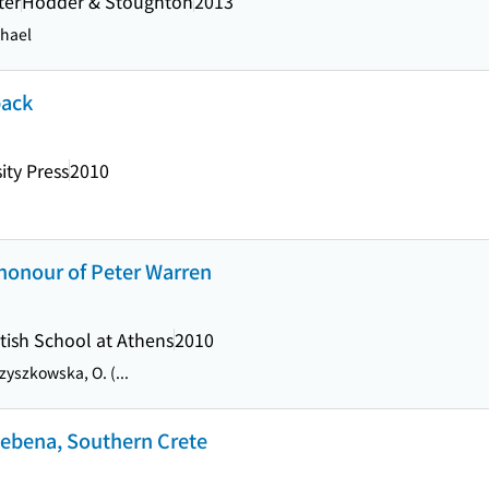
ter
Hodder & Stoughton
2013
chael
back
ity Press
2010
n honour of Peter Warren
itish School at Athens
2010
zyszkowska, O. (...
Lebena, Southern Crete