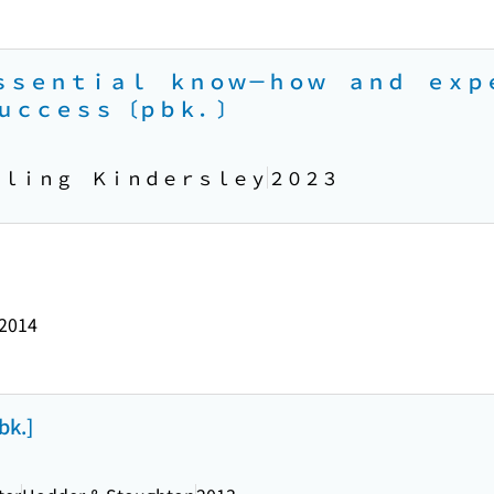
 ｅｓｓｅｎｔｉａｌ ｋｎｏｗ－ｈｏｗ ａｎｄ ｅｘ
ｕｃｃｅｓｓ 〔ｐｂｋ．〕
ｒｌｉｎｇ Ｋｉｎｄｅｒｓｌｅｙ
２０２３
2014
bk.]