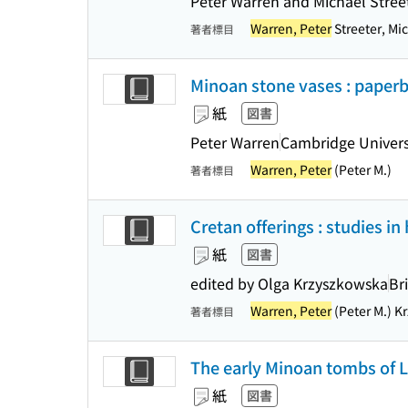
Peter Warren and Michael Stree
Warren, Peter
Streeter, Mi
著者標目
Minoan stone vases : paper
紙
図書
Peter Warren
Cambridge Univers
Warren, Peter
(Peter M.)
著者標目
Cretan offerings : studies i
紙
図書
edited by Olga Krzyszkowska
Br
Warren, Peter
(Peter M.) Kr
著者標目
The early Minoan tombs of 
紙
図書