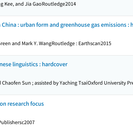
g Kee, and Jia Gao
Routledge
2014
n China : urban form and greenhouse gas emissions : 
Green and Mark Y. Wang
Routledge : Earthscan
2015
ese linguistics : hardcover
 Chaofen Sun ; assisted by Yaching Tsai
Oxford University Pr
on research focus
Publishers
c2007