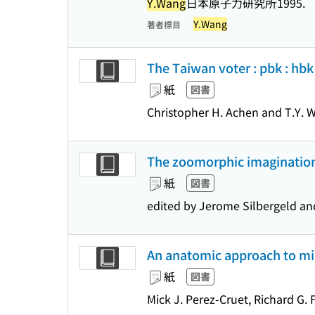
Y.Wang
日本原子力研究所
1995.
Y.Wang
著者標目
The Taiwan voter : pbk : hbk
紙
図書
Christopher H. Achen and T.Y. W
The zoomorphic imagination 
紙
図書
edited by Jerome Silbergeld a
An anatomic approach to min
紙
図書
Mick J. Perez-Cruet, Richard G. 