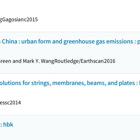
g
Gagosian
c2015
n China : urban form and greenhouse gas emissions : 
Green and Mark Y. Wang
Routledge/Earthscan
2016
 solutions for strings, membranes, beams, and plates 
ess
c2014
: hbk