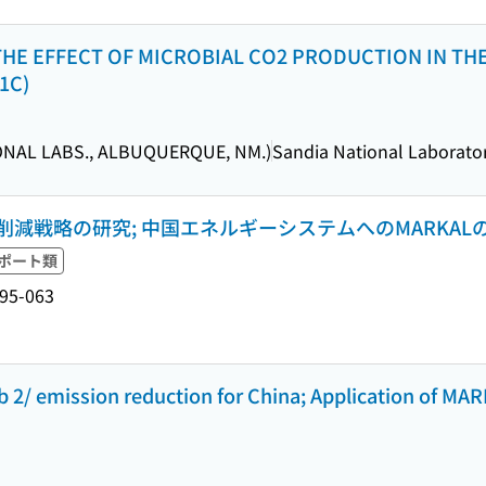
THE EFFECT OF MICROBIAL CO2 PRODUCTION IN THE
1C)
IONAL LABS., ALBUQUERQUE, NM.)
Sandia National Laborator
減戦略の研究; 中国エネルギーシステムへのMARKAL
ポート類
 95-063
b 2/ emission reduction for China; Application of MA