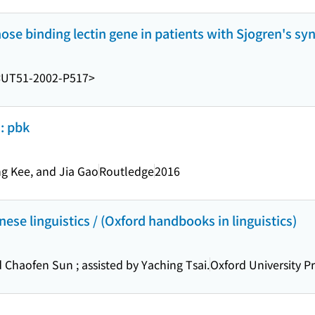
se binding lectin gene in patients with Sjogren's s
<UT51-2002-P517>
: pbk
g Kee, and Jia Gao
Routledge
2016
se linguistics / (Oxford handbooks in linguistics)
 Chaofen Sun ; assisted by Yaching Tsai.
Oxford University Pr