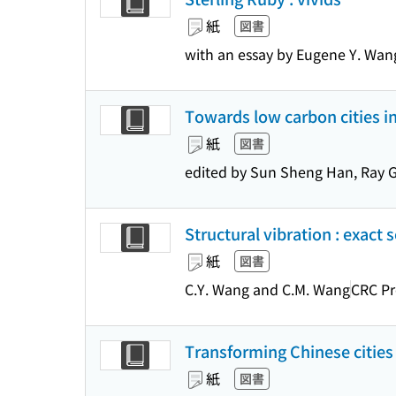
紙
図書
with an essay by Eugene Y. Wan
Towards low carbon cities i
紙
図書
edited by Sun Sheng Han, Ray 
Structural vibration : exact
紙
図書
C.Y. Wang and C.M. Wang
CRC Pr
Transforming Chinese cities 
紙
図書