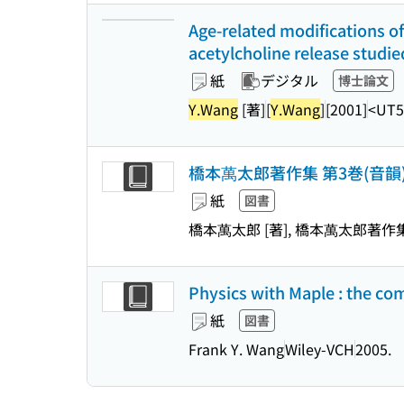
Age-related modifications o
acetylcholine release studie
紙
デジタル
博士論文
Y.Wang
[著]
[
Y.Wang
]
[2001]
<UT5
橋本萬太郎著作集 第3巻(音韻
紙
図書
橋本萬太郎 [著], 橋本萬太郎著作
Physics with Maple : the co
紙
図書
Frank Y. Wang
Wiley-VCH
2005.