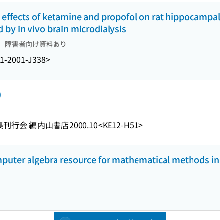
f effects of ketamine and propofol on rat hippocampal
d by in vivo brain microdialysis
障害者向け資料あり
1-2001-J338>
)
集刊行会 編
内山書店
2000.10
<KE12-H51>
mputer algebra resource for mathematical methods in