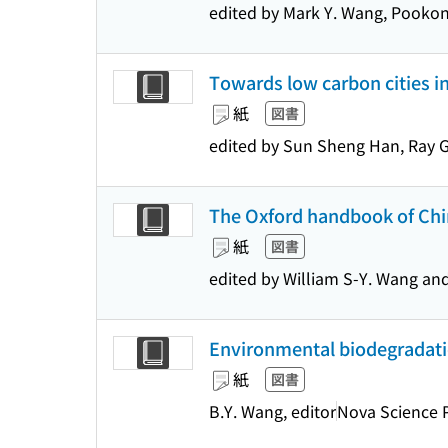
edited by Mark Y. Wang, Pookon
Towards low carbon cities i
紙
図書
edited by Sun Sheng Han, Ray 
The Oxford handbook of Chin
紙
図書
edited by William S-Y. Wang and
Environmental biodegradati
紙
図書
B.Y. Wang, editor
Nova Science 