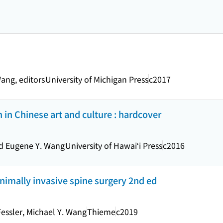
ang, editors
University of Michigan Press
c2017
in Chinese art and culture : hardcover
nd Eugene Y. Wang
University of Hawaiʻi Press
c2016
imally invasive spine surgery 2nd ed
Fessler, Michael Y. Wang
Thieme
c2019