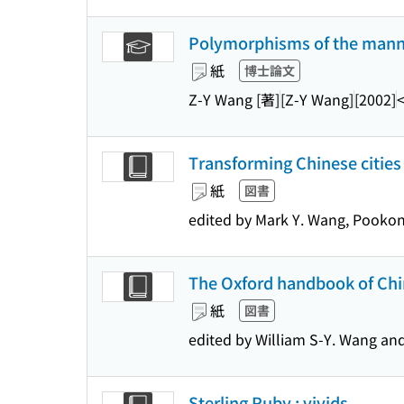
Polymorphisms of the manno
紙
博士論文
Z-Y Wang [著]
[Z-Y Wang]
[2002]
Transforming Chinese cities 
紙
図書
edited by Mark Y. Wang, Pookon
The Oxford handbook of Chine
紙
図書
edited by William S-Y. Wang and
Sterling Ruby : vivids