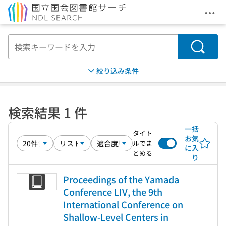
メニ
本文へ移動
検索
絞り込み条件
検索結果 1 件
一括
タイト
お気
ルでま
に入
とめる
り
Proceedings of the Yamada
Conference LIV, the 9th
International Conference on
Shallow-Level Centers in