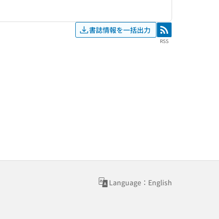
書誌情報を一括出力
RSS
RSS
Language：English