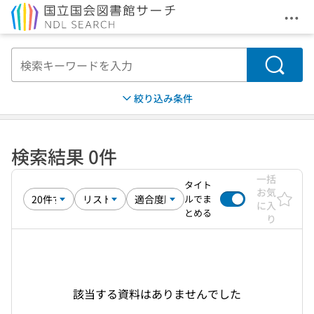
メニ
本文へ移動
検索
絞り込み条件
検索結果 0件
一括
タイト
お気
ルでま
に入
とめる
り
該当する資料はありませんでした