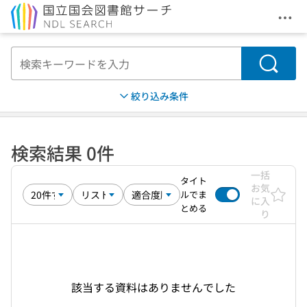
メニ
本文へ移動
検索
絞り込み条件
検索結果 0件
一括
タイト
お気
ルでま
に入
とめる
り
該当する資料はありませんでした