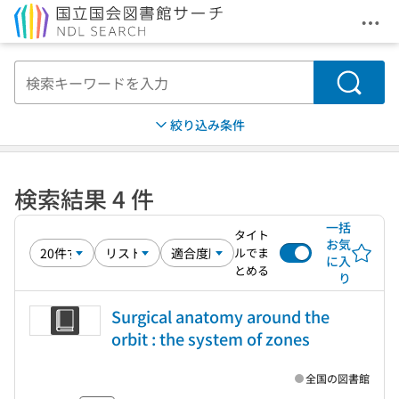
メニ
本文へ移動
検索
絞り込み条件
検索結果 4 件
一括
タイト
お気
ルでま
に入
とめる
り
Surgical anatomy around the
orbit : the system of zones
全国の図書館