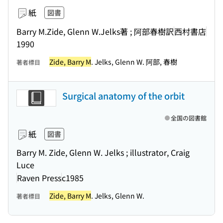
紙
図書
Barry M.Zide, Glenn W.Jelks著 ; 阿部春樹訳
西村書店
1990
Zide, Barry M
. Jelks, Glenn W. 阿部, 春樹
著者標目
Surgical anatomy of the orbit
全国の図書館
紙
図書
Barry M. Zide, Glenn W. Jelks ; illustrator, Craig
Luce
Raven Press
c1985
Zide, Barry M
. Jelks, Glenn W.
著者標目