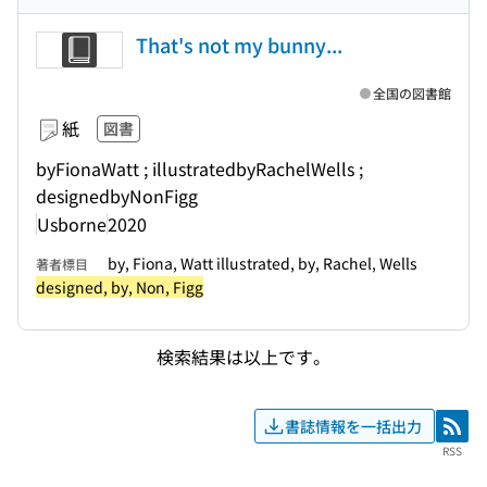
That's not my bunny...
全国の図書館
紙
図書
byFionaWatt ; illustratedbyRachelWells ;
designedbyNonFigg
Usborne
2020
by, Fiona, Watt illustrated, by, Rachel, Wells
著者標目
designed, by, Non, Figg
検索結果は以上です。
書誌情報を一括出力
RSS
RSS