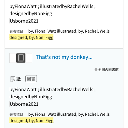
byFionaWatt ; illustratedbyRachelWells ;
designedbyNonFigg
Usborne
2021
by, Fiona, Watt illustrated, by, Rachel, Wells
著者標目
designed, by, Non, Figg
That's not my donkey...
全国の図書館
紙
図書
byFionaWatt ; illustratedbyRachelWells ;
designedbyNonFigg
Usborne
2021
by, Fiona, Watt illustrated, by, Rachel, Wells
著者標目
designed, by, Non, Figg