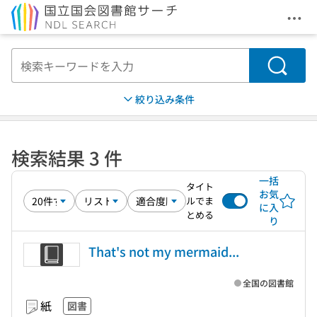
メニ
本文へ移動
検索
絞り込み条件
検索結果 3 件
一括
タイト
お気
ルでま
に入
とめる
り
That's not my mermaid...
全国の図書館
紙
図書