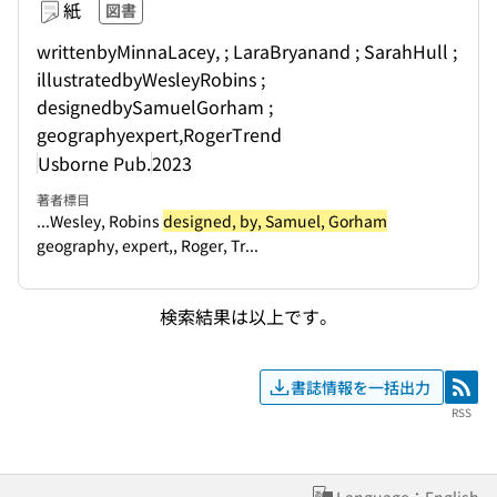
紙
図書
writtenbyMinnaLacey, ; LaraBryanand ; SarahHull ;
illustratedbyWesleyRobins ;
designedbySamuelGorham ;
geographyexpert,RogerTrend
Usborne Pub.
2023
著者標目
...Wesley, Robins
designed, by, Samuel, Gorham
geography, expert,, Roger, Tr...
検索結果は以上です。
書誌情報を一括出力
RSS
RSS