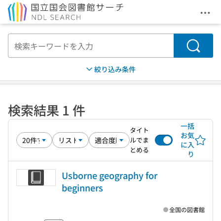
メニ
本文へ移動
検索
絞り込み条件
検索結果 1 件
一括
タイト
お気
ルでま
に入
とめる
り
Usborne geography for
beginners
全国の図書館