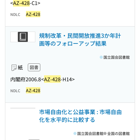
<
AZ-428
-C1>
AZ-428
NDLC
規制改革・民間開放推進3か年計
画等のフォローアップ結果
国立国会図書館
紙
図書
内閣府
2006.8
<
AZ-428
-H14>
AZ-428
NDLC
市場自由化と公益事業 : 市場自由
化を水平的に比較する
国立国会図書館
全国の図書館