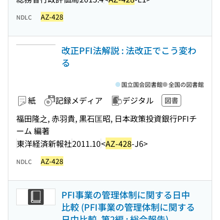
AZ-428
NDLC
改正PFI法解説 : 法改正でこう変わ
る
国立国会図書館
全国の図書館
紙
記録メディア
デジタル
図書
福田隆之, 赤羽貴, 黒石匡昭, 日本政策投資銀行PFIチ
ーム 編著
東洋経済新報社
2011.10
<
AZ-428
-J6>
AZ-428
NDLC
PFI事業の管理体制に関する日中
比較 (PFI事業の管理体制に関する
日中比較. 第2編 ; 総合報告)