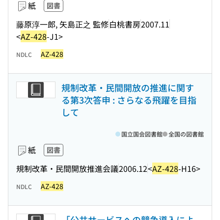
紙
図書
藤原淳一郎, 矢島正之 監修
白桃書房
2007.11
<
AZ-428
-J1>
AZ-428
NDLC
規制改革・民間開放の推進に関す
る第3次答申 : さらなる飛躍を目指
して
国立国会図書館
全国の図書館
紙
図書
規制改革・民間開放推進会議
2006.12
<
AZ-428
-H16>
AZ-428
NDLC
「公共サービスへの競争導入によ