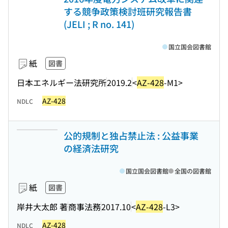
する競争政策検討班研究報告書
(JELI ; R no. 141)
国立国会図書館
紙
図書
日本エネルギー法研究所
2019.2
<
AZ-428
-M1>
AZ-428
NDLC
公的規制と独占禁止法 : 公益事業
の経済法研究
国立国会図書館
全国の図書館
紙
図書
岸井大太郎 著
商事法務
2017.10
<
AZ-428
-L3>
AZ-428
NDLC