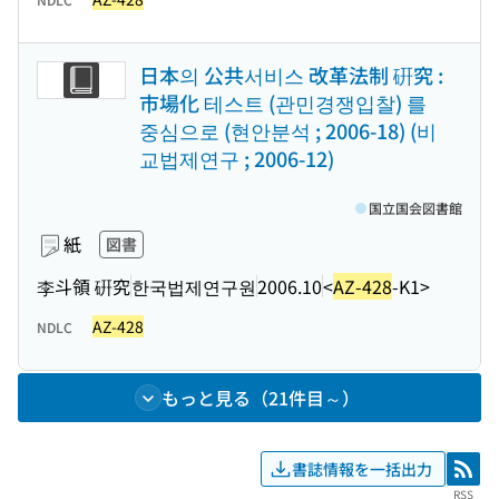
日本의 公共서비스 改革法制 硏究 :
市場化 테스트 (관민경쟁입찰) 를
중심으로 (현안분석 ; 2006-18) (비
교법제연구 ; 2006-12)
国立国会図書館
紙
図書
李斗領 硏究
한국법제연구원
2006.10
<
AZ-428
-K1>
AZ-428
NDLC
もっと見る（21件目～）
書誌情報を一括出力
RSS
RSS