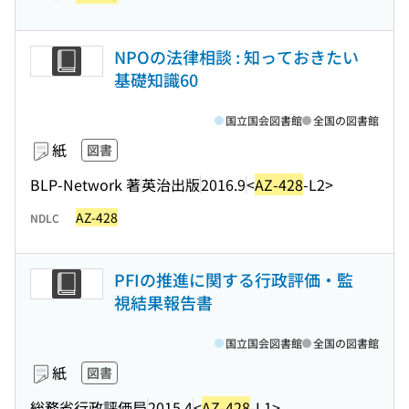
NPOの法律相談 : 知っておきたい
基礎知識60
国立国会図書館
全国の図書館
紙
図書
BLP-Network 著
英治出版
2016.9
<
AZ-428
-L2>
AZ-428
NDLC
PFIの推進に関する行政評価・監
視結果報告書
国立国会図書館
全国の図書館
紙
図書
総務省行政評価局
2015.4
<
AZ-428
-L1>