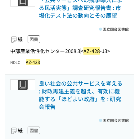
る民活実態」調査研究報告書 : 市
場化テスト法の動向とその展望
国立国会図書館
紙
図書
中部産業活性化センター
2008.3
<
AZ-428
-J3>
AZ-428
NDLC
良い社会の公共サービスを考える
: 財政再建主義を超え、有効に機
能する「ほどよい政府」を : 研究
会報告
国立国会図書館
紙
図書