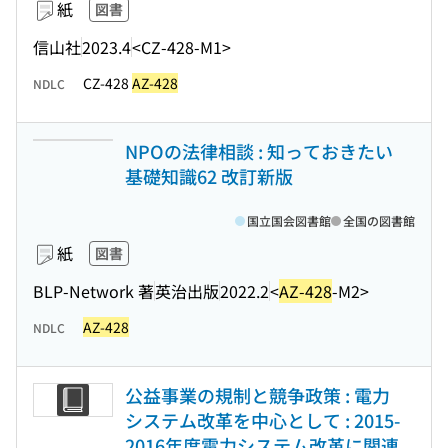
紙
図書
信山社
2023.4
<CZ-428-M1>
CZ-428
AZ-428
NDLC
NPOの法律相談 : 知っておきたい
基礎知識62 改訂新版
国立国会図書館
全国の図書館
紙
図書
BLP-Network 著
英治出版
2022.2
<
AZ-428
-M2>
AZ-428
NDLC
公益事業の規制と競争政策 : 電力
システム改革を中心として : 2015-
2016年度電力システム改革に関連