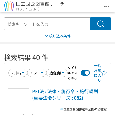
メニ
本文へ移動
検索
絞り込み条件
検索結果 40 件
一括
タイト
お気
ルでま
に入
とめる
り
PFI法 : 法律・施行令・施行規則
(重要法令シリーズ ; 082)
国立国会図書館
全国の図書館