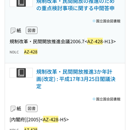
規制改革・民間開放の推進のため
の重点検討事項に関する中間答申
国立国会図書館
紙
図書
規制改革・民間開放推進会議
2006.7
<
AZ-428
-H13>
AZ-428
NDLC
規制改革・民間開放推進3か年計
画(改定) : 平成17年3月25日閣議決
定
国立国会図書館
紙
図書
[内閣府]
[2005]
<
AZ-428
-H5>
AZ-428
NDLC