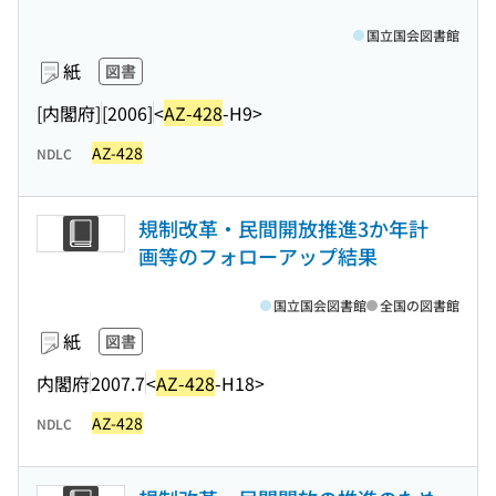
国立国会図書館
紙
図書
[内閣府]
[2006]
<
AZ-428
-H9>
AZ-428
NDLC
規制改革・民間開放推進3か年計
画等のフォローアップ結果
国立国会図書館
全国の図書館
紙
図書
内閣府
2007.7
<
AZ-428
-H18>
AZ-428
NDLC