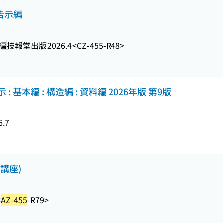
告示編
編
技報堂出版
2026.4
<CZ-455-R48>
基本編 : 構造編 : 資料編 2026年版 第9版
6.7
講座)
<
AZ-455
-R79>