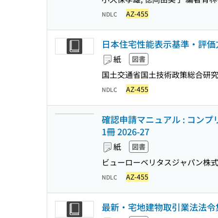
AZ-455
NDLC
日本住宅性能表示基準・評価方法
紙
図書
国土交通省国土技術政策総合研究所
AZ-455
NDLC
確認申請マニュアル : コン
1冊 2026-27
紙
図書
ビューローベリタスジャパン株式
AZ-455
NDLC
最新・宅地建物取引業法法令集