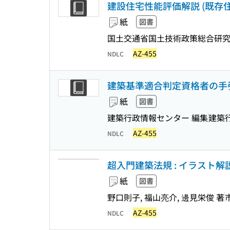
建設住宅性能評価解説 (既存住宅
紙
図書
国土交通省国土技術政策総合研究所
AZ-455
NDLC
建築基準適合判定資格者の手引
紙
図書
建築行政情報センター 編集
建築
AZ-455
NDLC
超入門建築法規 : イラスト解
紙
図書
野口則子, 福山亮介, 邊見栄俊 著
AZ-455
NDLC