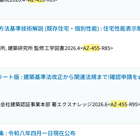
基準技術解説 (既存住宅・個別性能) : 住宅性能表示制度
, 建築研究所 監修
工学図書
2026.4
<
AZ-455
-R85>
プリート版 : 建築基準法改正から関連法規まで!確認申請
会社建築認証事業本部 著
エクスナレッジ
2026.6
<
AZ-455
-R95
 : 令和八年四月一日現在公布