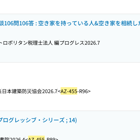
106問106答 : 空き家を持っている人&空き家を相続
トロポリタン税理士法人 編
プログレス
2026.7
集
日本建築防災協会
2026.7
<
AZ-455
-R96>
ログレッシブ・シリーズ ; 14)
書院
2026.4
<
AZ-455
-R89>