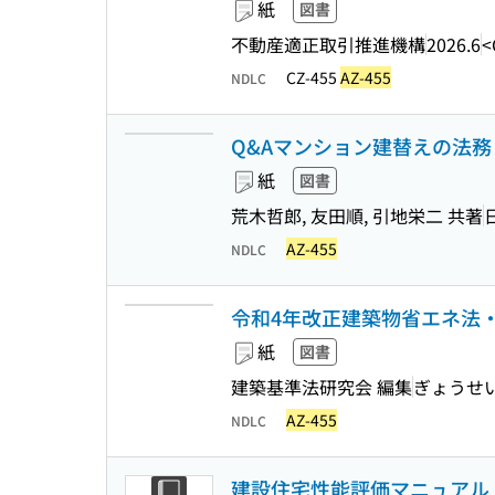
紙
図書
不動産適正取引推進機構
2026.6
<
CZ-455
AZ-455
NDLC
Q&Aマンション建替えの法務
紙
図書
荒木哲郎, 友田順, 引地栄二 共著
AZ-455
NDLC
令和4年改正建築物省エネ法
紙
図書
建築基準法研究会 編集
ぎょうせ
AZ-455
NDLC
建設住宅性能評価マニュアル (新築