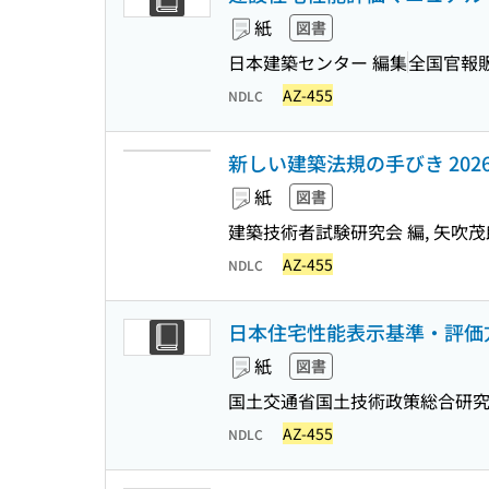
紙
図書
日本建築センター 編集
全国官報
AZ-455
NDLC
新しい建築法規の手びき 202
紙
図書
建築技術者試験研究会 編, 矢吹茂郎
AZ-455
NDLC
日本住宅性能表示基準・評価方法
紙
図書
国土交通省国土技術政策総合研究所
AZ-455
NDLC