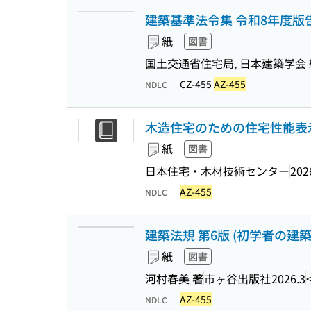
建築基準法令集 令和8年度版
紙
図書
国土交通省住宅局, 日本建築学会 
CZ-455
AZ-455
NDLC
木造住宅のための住宅性能表示 : 
紙
図書
日本住宅・木材技術センター
202
AZ-455
NDLC
建築法規 第6版 (初学者の建築
紙
図書
河村春美 著
市ヶ谷出版社
2026.3
AZ-455
NDLC