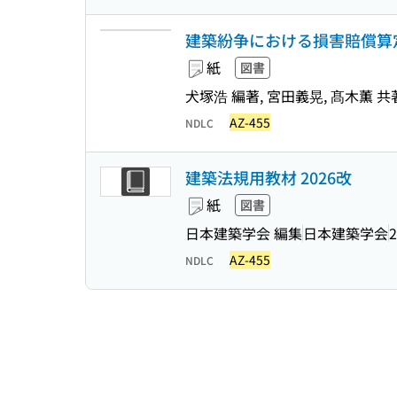
建築紛争における損害賠償算
紙
図書
犬塚浩 編著, 宮田義晃, 髙木薫 共
AZ-455
NDLC
建築法規用教材 2026改
紙
図書
日本建築学会 編集
日本建築学会
2
AZ-455
NDLC