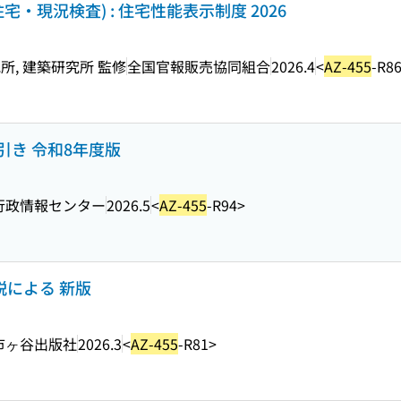
・現況検査) : 住宅性能表示制度 2026
, 建築研究所 監修
全国官報販売協同組合
2026.4
<
AZ-455
-R8
き 令和8年度版
行政情報センター
2026.5
<
AZ-455
-R94>
説による 新版
市ヶ谷出版社
2026.3
<
AZ-455
-R81>