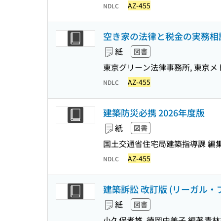
AZ-455
NDLC
空き家の法律と税金の実務相談
紙
図書
東京グリーン法律事務所, 東京メ
AZ-455
NDLC
建築防災必携 2026年度版
紙
図書
国土交通省住宅局建築指導課 編
AZ-455
NDLC
建築訴訟 改訂版 (リーガル・プ
紙
図書
小久保孝雄, 徳岡由美子 編著
青林