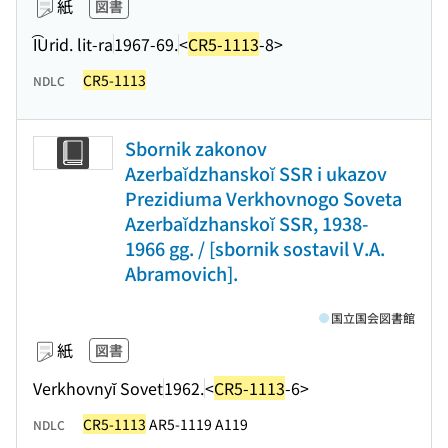
紙
図書
I͡Urid. lit-ra
1967-69.
<
CR5-1113
-8>
CR5-1113
NDLC
Sbornik zakonov
Azerbaĭdzhanskoĭ SSR i ukazov
Prezidiuma Verkhovnogo Soveta
Azerbaĭdzhanskoĭ SSR, 1938-
1966 gg. / [sbornik sostavil V.A.
Abramovich].
国立国会図書館
紙
図書
Verkhovnyĭ Sovet
1962.
<
CR5-1113
-6>
CR5-1113
AR5-1119 A119
NDLC