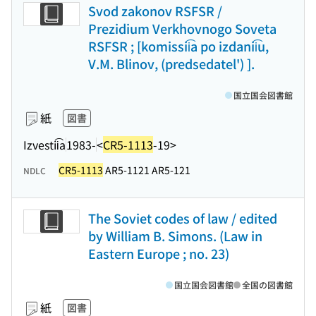
Svod zakonov RSFSR /
Prezidium Verkhovnogo Soveta
RSFSR ; [komissii͡a po izdanii͡u,
V.M. Blinov, (predsedatel') ].
国立国会図書館
紙
図書
Izvestii͡a
1983-
<
CR5-1113
-19>
CR5-1113
AR5-1121 AR5-121
NDLC
The Soviet codes of law / edited
by William B. Simons. (Law in
Eastern Europe ; no. 23)
国立国会図書館
全国の図書館
紙
図書