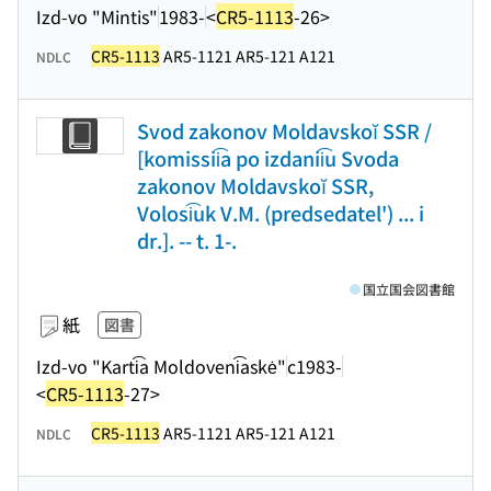
Izd-vo "Mintis"
1983-
<
CR5-1113
-26>
CR5-1113
AR5-1121 AR5-121 A121
NDLC
Svod zakonov Moldavskoĭ SSR /
[komissii͡a po izdanii͡u Svoda
zakonov Moldavskoĭ SSR,
Volosi͡uk V.M. (predsedatel') ... i
dr.]. -- t. 1-.
国立国会図書館
紙
図書
Izd-vo "Karti͡a Moldoveni͡askė"
c1983-
<
CR5-1113
-27>
CR5-1113
AR5-1121 AR5-121 A121
NDLC