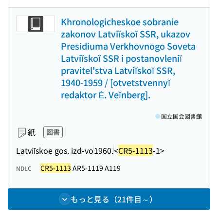
Khronologicheskoe sobranie
zakonov Latviĭskoĭ SSR, ukazov
Presidiuma Verkhovnogo Soveta
Latviĭskoĭ SSR i postanovleniĭ
pravitel'stva Latviĭskoĭ SSR,
1940-1959 / [otvetstvennyĭ
redaktor Ė. Veĭnberg].
国立国会図書館
紙
図書
Latviĭskoe gos. izd-vo
1960.
<
CR5-1113
-1>
CR5-1113
AR5-1119 A119
NDLC
もっと見る（21件目～）