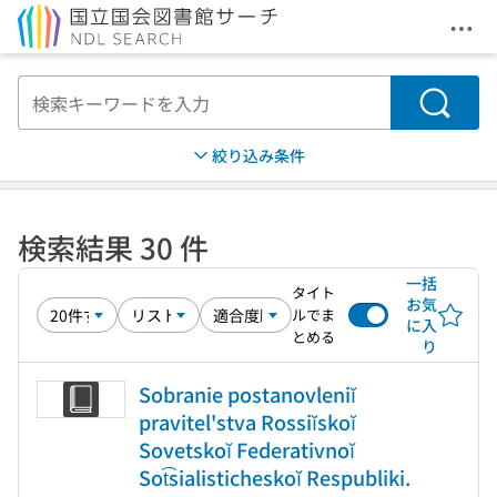
メニ
本文へ移動
検索
絞り込み条件
検索結果 30 件
一括
タイト
お気
ルでま
に入
とめる
り
Sobranie postanovleniĭ
pravitel'stva Rossiĭskoĭ
Sovetskoĭ Federativnoĭ
Sot͡sialisticheskoĭ Respubliki.