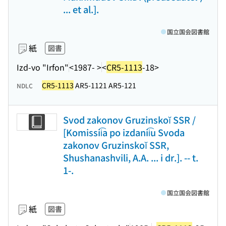
... et al.].
国立国会図書館
紙
図書
Izd-vo "Irfon"
<1987- >
<
CR5-1113
-18>
CR5-1113
AR5-1121 AR5-121
NDLC
Svod zakonov Gruzinskoĭ SSR /
[Komissii͡a po izdanii͡u Svoda
zakonov Gruzinskoĭ SSR,
Shushanashvili, A.A. ... i dr.]. -- t.
1-.
国立国会図書館
紙
図書