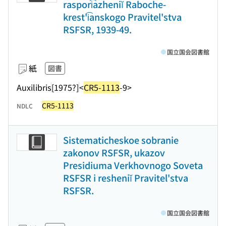
raspori͡azheniĭ Raboche-
krest'i͡anskogo Pravitel'stva
RSFSR, 1939-49.
国立国会図書館
紙
図書
Auxilibris
[1975?]
<
CR5-1113
-9>
CR5-1113
NDLC
Sistematicheskoe sobranie
zakonov RSFSR, ukazov
Presidiuma Verkhovnogo Soveta
RSFSR i resheniĭ Pravitel'stva
RSFSR.
国立国会図書館