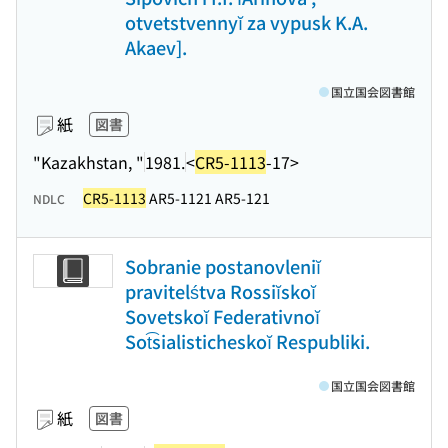
otvetstvennyĭ za vypusk K.A.
Akaev].
国立国会図書館
紙
図書
"Kazakhstan, "
1981.
<
CR5-1113
-17>
CR5-1113
AR5-1121 AR5-121
NDLC
Sobranie postanovleniĭ
pravitelśtva Rossiĭskoĭ
Sovetskoĭ Federativnoĭ
Sot͡sialisticheskoĭ Respubliki.
国立国会図書館
紙
図書