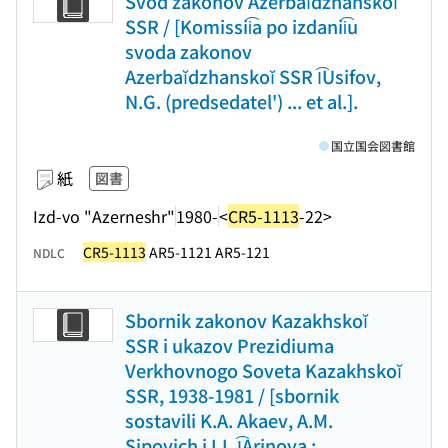
Svod zakonov Azerbaĭdzhanskoĭ
SSR / [Komissii͡a po izdanii͡u
svoda zakonov
Azerbaĭdzhanskoĭ SSR I͡Usifov,
N.G. (predsedatel') ... et al.].
国立国会図書館
紙
図書
Izd-vo "Azerneshr"
1980-
<
CR5-1113
-22>
CR5-1113
AR5-1121 AR5-121
NDLC
Sbornik zakonov Kazakhskoĭ
SSR i ukazov Prezidiuma
Verkhovnogo Soveta Kazakhskoĭ
SSR, 1938-1981 / [sbornik
sostavili K.A. Akaev, A.M.
Sipovich i I.I. I͡Arinova ;