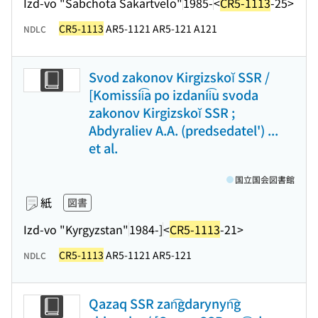
Izd-vo "Sabchota Sakartvelo"
1985-
<
CR5-1113
-25>
CR5-1113
AR5-1121 AR5-121 A121
NDLC
Svod zakonov Kirgizskoĭ SSR /
[Komissii͡a po izdanii͡u svoda
zakonov Kirgizskoĭ SSR ;
Abdyraliev A.A. (predsedatel') ...
et al.
国立国会図書館
紙
図書
Izd-vo "Kyrgyzstan"
1984-]
<
CR5-1113
-21>
CR5-1113
AR5-1121 AR5-121
NDLC
Qazaq SSR zan͡gdarynyn͡g