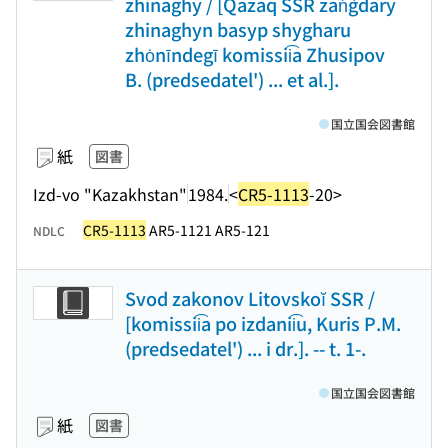
zhinaghy / [Qazaq SSR zan͡gdary
zhinaghyn basyp shygharu
zhȯnīndegī komissii͡a Zhusipov
B. (predsedatel') ... et al.].
国立国会図書館
紙
図書
Izd-vo "Kazakhstan"
1984.
<
CR5-1113
-20>
CR5-1113
AR5-1121 AR5-121
NDLC
Svod zakonov Litovskoĭ SSR /
[komissii͡a po izdanii͡u, Kuris P.M.
(predsedatel') ... i dr.]. -- t. 1-.
国立国会図書館
紙
図書