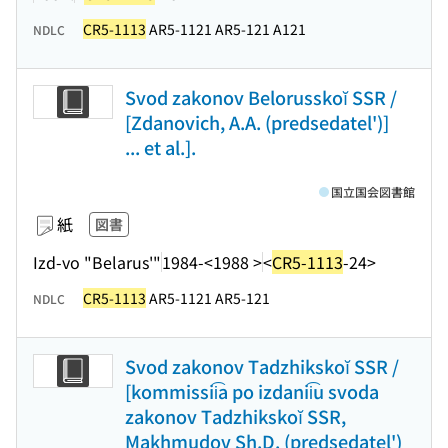
CR5-1113
AR5-1121 AR5-121 A121
NDLC
Svod zakonov Belorusskoĭ SSR /
[Zdanovich, A.A. (predsedatel')]
... et al.].
国立国会図書館
紙
図書
Izd-vo "Belarus'"
1984-<1988 >
<
CR5-1113
-24>
CR5-1113
AR5-1121 AR5-121
NDLC
Svod zakonov Tadzhikskoĭ SSR /
[kommissii͡a po izdanii͡u svoda
zakonov Tadzhikskoĭ SSR,
Makhmudov Sh.D. (predsedatel')