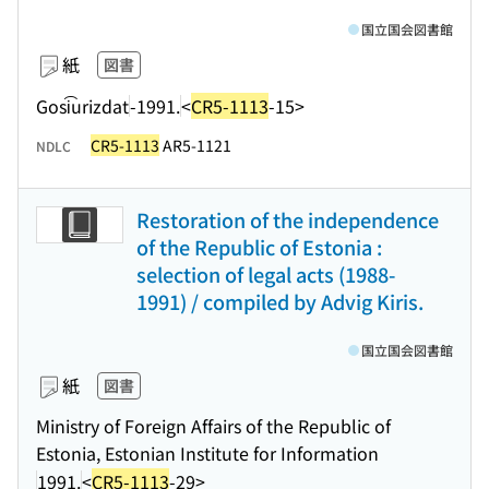
国立国会図書館
紙
図書
Gosi͡urizdat
-1991.
<
CR5-1113
-15>
CR5-1113
AR5-1121
NDLC
Restoration of the independence
of the Republic of Estonia :
selection of legal acts (1988-
1991) / compiled by Advig Kiris.
国立国会図書館
紙
図書
Ministry of Foreign Affairs of the Republic of
Estonia, Estonian Institute for Information
1991.
<
CR5-1113
-29>