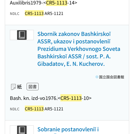
Auxilibris
1979-
<
CR5-1113
-14>
CR5-1113
AR5-1121
NDLC
Sbornik zakonov Bashkirskoĭ
ASSR, ukazov i postanovleniĭ
Prezidiuma Verkhovnogo Soveta
Bashkirskoĭ ASSR / sost. P. A.
Gibadatov, E. N. Kucherov.
国立国会図書館
紙
図書
Bash. kn. izd-vo
1976.
<
CR5-1113
-10>
CR5-1113
AR5-1121
NDLC
Sobranie postanovleniĭ i