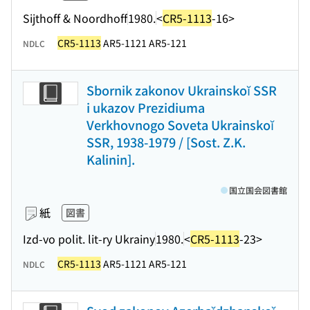
Sijthoff & Noordhoff
1980.
<
CR5-1113
-16>
CR5-1113
AR5-1121 AR5-121
NDLC
Sbornik zakonov Ukrainskoĭ SSR
i ukazov Prezidiuma
Verkhovnogo Soveta Ukrainskoĭ
SSR, 1938-1979 / [Sost. Z.K.
Kalinin].
国立国会図書館
紙
図書
Izd-vo polit. lit-ry Ukrainy
1980.
<
CR5-1113
-23>
CR5-1113
AR5-1121 AR5-121
NDLC