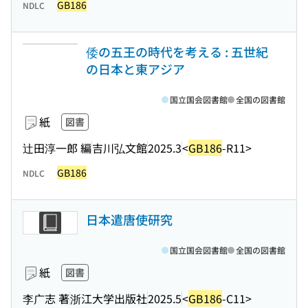
GB186
NDLC
倭の五王の時代を考える : 五世紀
の日本と東アジア
国立国会図書館
全国の図書館
紙
図書
辻田淳一郎 編
吉川弘文館
2025.3
<
GB186
-R11>
GB186
NDLC
日本遣唐使研究
国立国会図書館
全国の図書館
紙
図書
李广志 著
浙江大学出版社
2025.5
<
GB186
-C11>