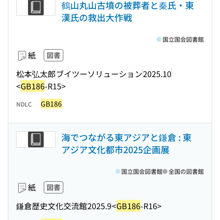
鶴山丸山古墳の被葬者と秦氏・東
漢氏の救出大作戦
国立国会図書館
紙
図書
松本弘太郎
ブイツーソリューション
2025.10
<
GB186
-R15>
GB186
NDLC
海でつながる東アジアと鎌倉 : 東
アジア文化都市2025企画展
国立国会図書館
全国の図書館
紙
図書
鎌倉歴史文化交流館
2025.9
<
GB186
-R16>