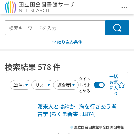
メニ
本文へ移動
検索
絞り込み条件
検索結果 578 件
一括
タイト
お気
ルでま
に入
とめる
り
渡来人とは誰か : 海を行き交う考
古学 (ちくま新書 ; 1874)
国立国会図書館
全国の図書館