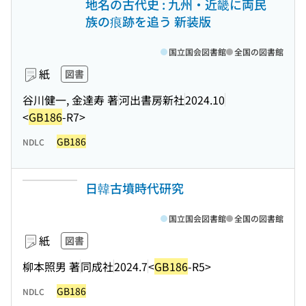
地名の古代史 : 九州・近畿に両民
族の痕跡を追う 新装版
国立国会図書館
全国の図書館
紙
図書
谷川健一, 金達寿 著
河出書房新社
2024.10
<
GB186
-R7>
GB186
NDLC
日韓古墳時代研究
国立国会図書館
全国の図書館
紙
図書
柳本照男 著
同成社
2024.7
<
GB186
-R5>
GB186
NDLC