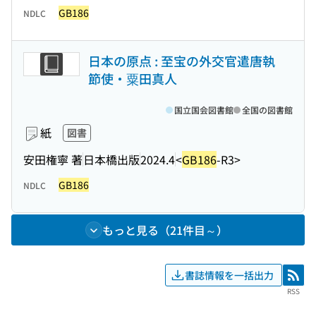
GB186
NDLC
日本の原点 : 至宝の外交官遣唐執
節使・粟田真人
国立国会図書館
全国の図書館
紙
図書
安田権寧 著
日本橋出版
2024.4
<
GB186
-R3>
GB186
NDLC
もっと見る（21件目～）
書誌情報を一括出力
RSS
RSS