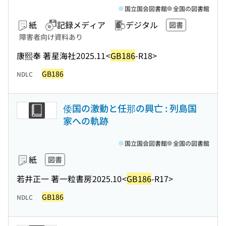
国立国会図書館
全国の図書館
紙
記録メディア
デジタル
図書
障害者向け資料あり
康熙奉 著
星海社
2025.11
<
GB186
-R18>
GB186
NDLC
倭国の激動と任那の興亡 : 列島国
家への軌跡
国立国会図書館
全国の図書館
紙
図書
若井正一 著
一粒書房
2025.10
<
GB186
-R17>
GB186
NDLC