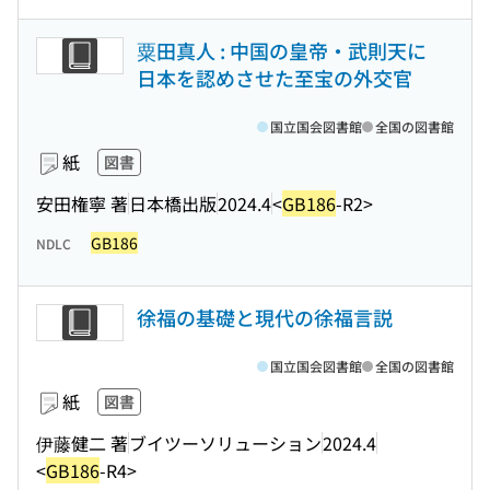
粟田真人 : 中国の皇帝・武則天に
日本を認めさせた至宝の外交官
国立国会図書館
全国の図書館
紙
図書
安田権寧 著
日本橋出版
2024.4
<
GB186
-R2>
GB186
NDLC
徐福の基礎と現代の徐福言説
国立国会図書館
全国の図書館
紙
図書
伊藤健二 著
ブイツーソリューション
2024.4
<
GB186
-R4>