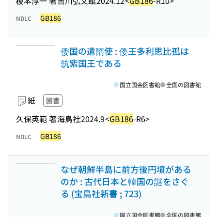
榎本淳一 著
吉川弘文館
2024.12
<
GB186
-R10>
GB186
NDLC
倭国の遣隋使 : 倭王多利思比孤は
筑紫国王である
国立国会図書館
全国の図書館
紙
図書
久保英範 著
海鳥社
2024.9
<
GB186
-R6>
GB186
NDLC
なぜ朝鮮半島に前方後円墳がある
のか : 古代日本と韓国の謎をさぐ
る (宝島社新書 ; 723)
国立国会図書館
全国の図書館