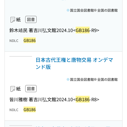
国立国会図書館
全国の図書館
紙
図書
鈴木靖民 著
吉川弘文館
2024.10
<
GB186
-R9>
GB186
NDLC
日本古代王権と唐物交易 オンデマ
ンド版
国立国会図書館
全国の図書館
紙
図書
皆川雅樹 著
吉川弘文館
2024.10
<
GB186
-R8>
GB186
NDLC