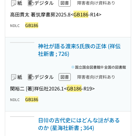
紙
デジタル
図書
障害者向け資料あり
高田貫太 著
筑摩書房
2025.8
<
GB186
-R14>
GB186
NDLC
神社が語る渡来5氏族の正体 (祥伝
社新書 ; 726)
国立国会図書館
全国の図書館
紙
デジタル
図書
障害者向け資料あり
関裕二 [著]
祥伝社
2026.1
<
GB186
-R19>
GB186
NDLC
日韓の古代史にはどんな謎がある
のか (星海社新書 ; 364)