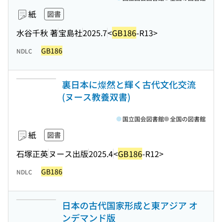
紙
図書
水谷千秋 著
宝島社
2025.7
<
GB186
-R13>
GB186
NDLC
裏日本に燦然と輝く古代文化交流
(ヌース教養双書)
国立国会図書館
全国の図書館
紙
図書
石塚正英
ヌース出版
2025.4
<
GB186
-R12>
GB186
NDLC
日本の古代国家形成と東アジア オ
ンデマンド版