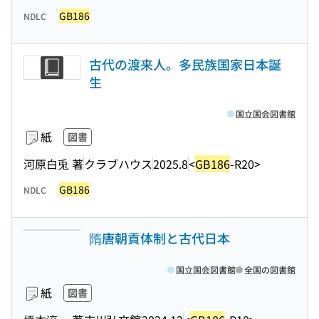
GB186
NDLC
古代の渡来人。多民族国家日本誕
生
国立国会図書館
紙
図書
河原白兎 著
クラブハウス
2025.8
<
GB186
-R20>
GB186
NDLC
隋唐朝貢体制と古代日本
国立国会図書館
全国の図書館
紙
図書