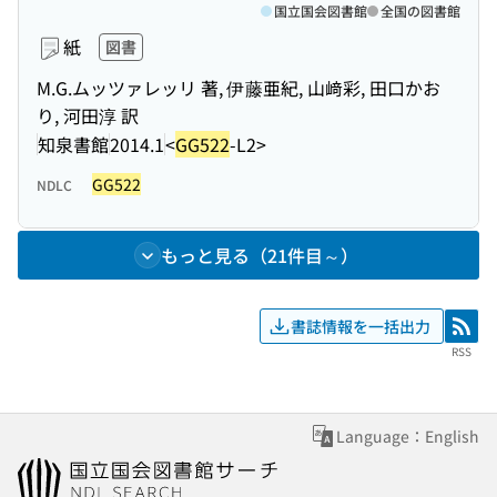
国立国会図書館
全国の図書館
紙
図書
M.G.ムッツァレッリ 著, 伊藤亜紀, 山﨑彩, 田口かお
り, 河田淳 訳
知泉書館
2014.1
<
GG522
-L2>
GG522
NDLC
もっと見る（21件目～）
書誌情報を一括出力
RSS
RSS
Language：English