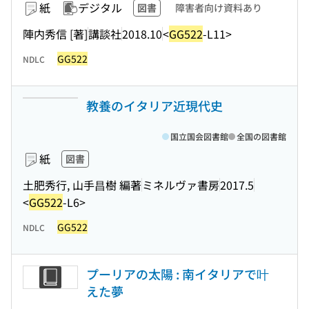
紙
デジタル
図書
障害者向け資料あり
陣内秀信 [著]
講談社
2018.10
<
GG522
-L11>
GG522
NDLC
教養のイタリア近現代史
国立国会図書館
全国の図書館
紙
図書
土肥秀行, 山手昌樹 編著
ミネルヴァ書房
2017.5
<
GG522
-L6>
GG522
NDLC
プーリアの太陽 : 南イタリアで叶
えた夢