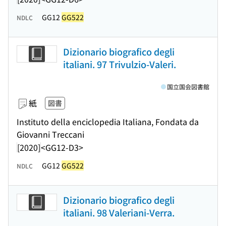
GG12
GG522
NDLC
Dizionario biografico degli
italiani. 97 Trivulzio-Valeri.
国立国会図書館
紙
図書
Instituto della enciclopedia Italiana, Fondata da
Giovanni Treccani
[2020]
<GG12-D3>
GG12
GG522
NDLC
Dizionario biografico degli
italiani. 98 Valeriani-Verra.