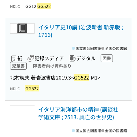
GG12
GG522
NDLC
イタリア史10講 (岩波新書 新赤版 ;
1766)
国立国会図書館
全国の図書館
紙
記録メディア
デジタル
図書
児童書
障害者向け資料あり
北村暁夫 著
岩波書店
2019.3
<
GG522
-M1>
GG522
NDLC
イタリア海洋都市の精神 (講談社
学術文庫 ; 2513. 興亡の世界史)
国立国会図書館
全国の図書館