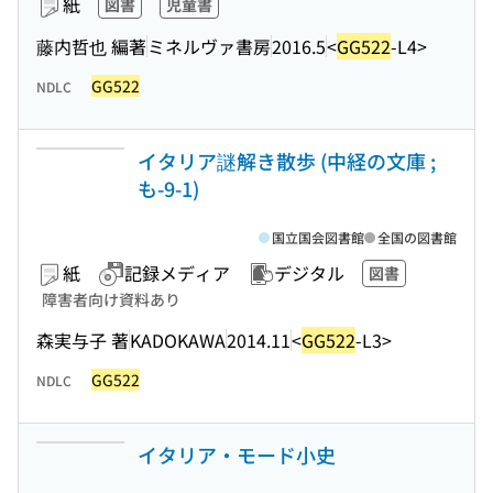
紙
図書
児童書
藤内哲也 編著
ミネルヴァ書房
2016.5
<
GG522
-L4>
GG522
NDLC
イタリア謎解き散歩 (中経の文庫 ;
も-9-1)
国立国会図書館
全国の図書館
紙
記録メディア
デジタル
図書
障害者向け資料あり
森実与子 著
KADOKAWA
2014.11
<
GG522
-L3>
GG522
NDLC
イタリア・モード小史