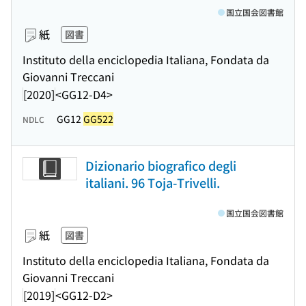
国立国会図書館
紙
図書
Instituto della enciclopedia Italiana, Fondata da
Giovanni Treccani
[2020]
<GG12-D4>
GG12
GG522
NDLC
Dizionario biografico degli
italiani. 96 Toja-Trivelli.
国立国会図書館
紙
図書
Instituto della enciclopedia Italiana, Fondata da
Giovanni Treccani
[2019]
<GG12-D2>