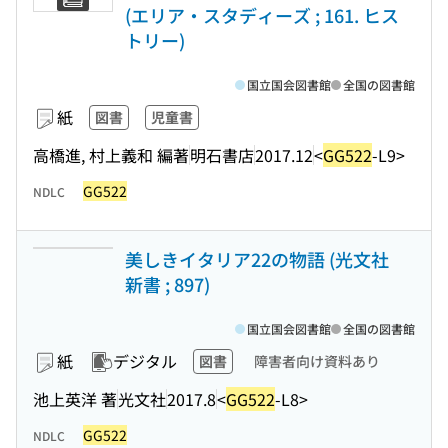
(エリア・スタディーズ ; 161. ヒス
トリー)
国立国会図書館
全国の図書館
紙
図書
児童書
高橋進, 村上義和 編著
明石書店
2017.12
<
GG522
-L9>
GG522
NDLC
美しきイタリア22の物語 (光文社
新書 ; 897)
国立国会図書館
全国の図書館
紙
デジタル
図書
障害者向け資料あり
池上英洋 著
光文社
2017.8
<
GG522
-L8>
GG522
NDLC