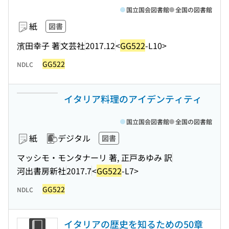
国立国会図書館
全国の図書館
紙
図書
濱田幸子 著
文芸社
2017.12
<
GG522
-L10>
GG522
NDLC
イタリア料理のアイデンティティ
国立国会図書館
全国の図書館
紙
デジタル
図書
マッシモ・モンタナーリ 著, 正戸あゆみ 訳
河出書房新社
2017.7
<
GG522
-L7>
GG522
NDLC
イタリアの歴史を知るための50章