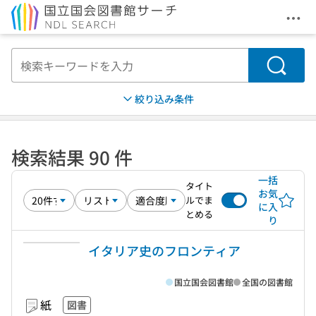
メニ
本文へ移動
検索
絞り込み条件
検索結果 90 件
一括
タイト
お気
ルでま
に入
とめる
り
イタリア史のフロンティア
国立国会図書館
全国の図書館
紙
図書