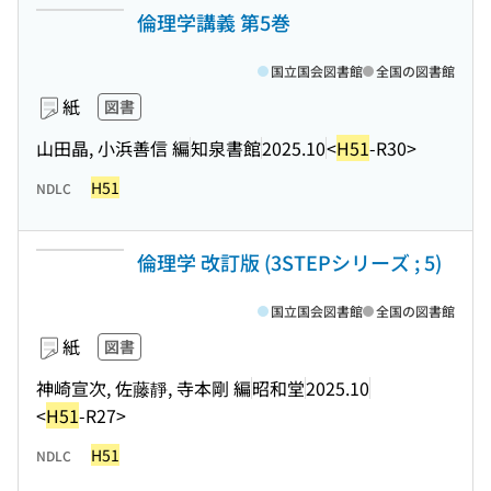
倫理学講義 第5巻
国立国会図書館
全国の図書館
紙
図書
山田晶, 小浜善信 編
知泉書館
2025.10
<
H51
-R30>
H51
NDLC
倫理学 改訂版 (3STEPシリーズ ; 5)
国立国会図書館
全国の図書館
紙
図書
神崎宣次, 佐藤靜, 寺本剛 編
昭和堂
2025.10
<
H51
-R27>
H51
NDLC