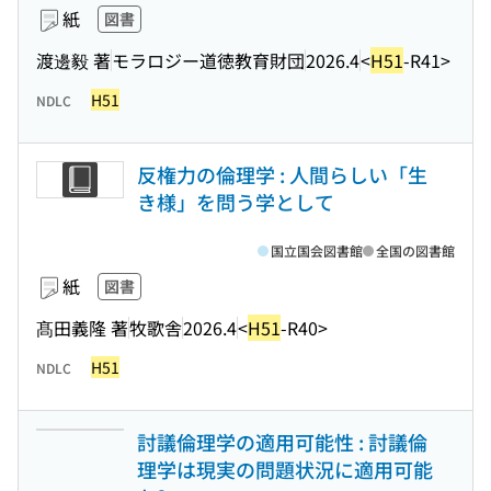
紙
図書
渡邊毅 著
モラロジー道徳教育財団
2026.4
<
H51
-R41>
H51
NDLC
反権力の倫理学 : 人間らしい「生
き様」を問う学として
国立国会図書館
全国の図書館
紙
図書
髙田義隆 著
牧歌舎
2026.4
<
H51
-R40>
H51
NDLC
討議倫理学の適用可能性 : 討議倫
理学は現実の問題状況に適用可能