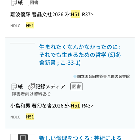
紙
図書
難波優輝 著
晶文社
2026.2
<
H51
-R37>
H51
NDLC
生まれたくなんかなかったのに :
それでも生きるための哲学 (幻冬
舎新書 ; こ-33-1)
国立国会図書館
全国の図書館
紙
記録メディア
図書
障害者向け資料あり
小島和男 著
幻冬舎
2026.5
<
H51
-R43>
H51
NDLC
新しい倫理をつくる : 芸術による