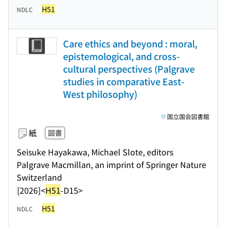
H51
NDLC
Care ethics and beyond : moral,
epistemological, and cross-
cultural perspectives (Palgrave
studies in comparative East-
West philosophy)
国立国会図書館
紙
図書
Seisuke Hayakawa, Michael Slote, editors
Palgrave Macmillan, an imprint of Springer Nature
Switzerland
[2026]
<
H51
-D15>
H51
NDLC