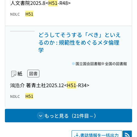
人文書院
2025.8
<
H51
-R48>
H51
NDLC
どうしてそうする「べき」といえ
るのか : 規範性をめぐるメタ倫理
学
国立国会図書館
全国の図書館
紙
図書
鴻浩介 著
青土社
2025.12
<
H51
-R34>
H51
NDLC
もっと見る（21件目～）
書誌情報を一括出力