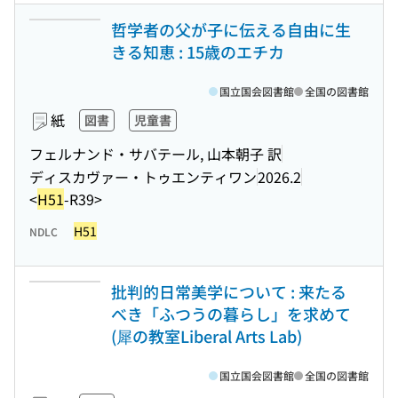
哲学者の父が子に伝える自由に生
きる知恵 : 15歳のエチカ
国立国会図書館
全国の図書館
紙
図書
児童書
フェルナンド・サバテール, 山本朝子 訳
ディスカヴァー・トゥエンティワン
2026.2
<
H51
-R39>
H51
NDLC
批判的日常美学について : 来たる
べき「ふつうの暮らし」を求めて
(犀の教室Liberal Arts Lab)
国立国会図書館
全国の図書館