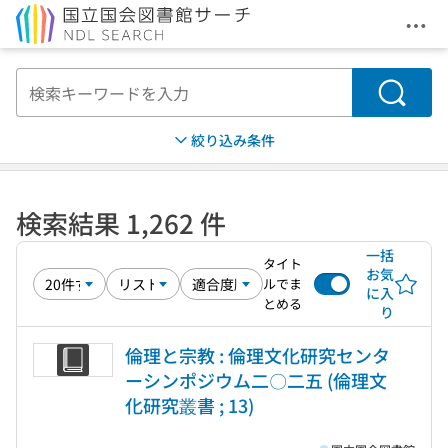
メニ
本文へ移動
検索
絞り込み条件
検索結果 1,262 件
一括
タイト
お気
ルでま
に入
とめる
り
倫理と宗教 : 倫理文化研究センタ
ーシンポジウム二〇二五 (倫理文
化研究叢書 ; 13)