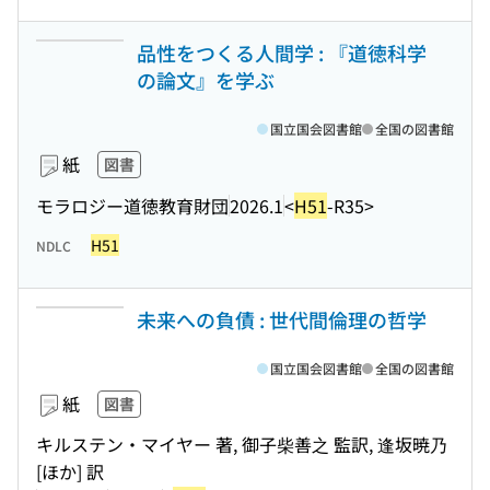
品性をつくる人間学 : 『道徳科学
の論文』を学ぶ
国立国会図書館
全国の図書館
紙
図書
モラロジー道徳教育財団
2026.1
<
H51
-R35>
H51
NDLC
未来への負債 : 世代間倫理の哲学
国立国会図書館
全国の図書館
紙
図書
キルステン・マイヤー 著, 御子柴善之 監訳, 逢坂暁乃
[ほか] 訳