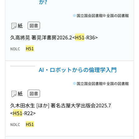
か?
国立国会図書館
全国の図書館
紙
図書
久高將晃 著
晃洋書房
2026.2
<
H51
-R36>
H51
NDLC
AI・ロボットからの倫理学入門
国立国会図書館
全国の図書館
紙
図書
久木田水生 [ほか] 著
名古屋大学出版会
2025.7
<
H51
-R22>
H51
NDLC