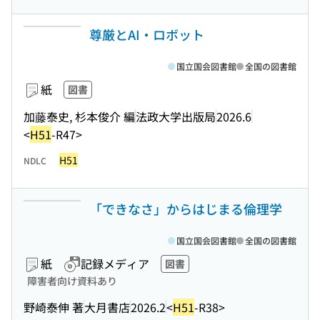
尊厳とAI・ロボット
国立国会図書館
全国の図書館
紙
図書
加藤泰史, 杉本俊介 編
法政大学出版局
2026.6
<
H51
-R47>
H51
NDLC
「できなさ」からはじまる倫理学
国立国会図書館
全国の図書館
紙
記録メディア
図書
障害者向け資料あり
野崎泰伸 著
大月書店
2026.2
<
H51
-R38>