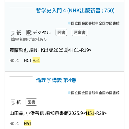
哲学史入門 4 (NHK出版新書 ; 750)
国立国会図書館
全国の図書館
紙
デジタル
図書
児童書
障害者向け資料あり
斎藤哲也 編
NHK出版
2025.9
<HC1-R19>
HC1
H51
NDLC
倫理学講義 第4巻
国立国会図書館
全国の図書館
紙
図書
山田晶, 小浜善信 編
知泉書館
2025.9
<
H51
-R28>
H51
NDLC