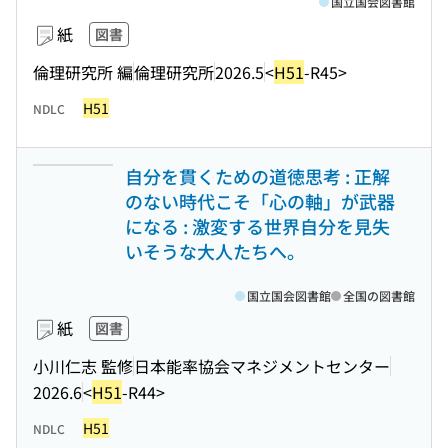
国立国会図書館
紙
図書
倫理研究所 編
倫理研究所
2026.5
<
H51
-R45>
H51
NDLC
自分を貫くための道徳思考 : 正解
のない時代こそ「心の軸」が武器
になる : 激変する世界自分を見失
いそうな大人たちへ。
国立国会図書館
全国の図書館
紙
図書
小川仁志 監修
日本能率協会マネジメントセンター
2026.6
<
H51
-R44>
H51
NDLC