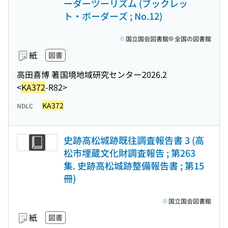
ーダーツーリズム (ブックレッ
ト・ボーダーズ ; No.12)
国立国会図書館
全国の図書館
紙
図書
高田喜博 著
国境地域研究センター
2026.2
<
KA372
-R82>
KA372
NDLC
史跡高松城跡既往調査報告書 3 (高
松市埋蔵文化財調査報告 ; 第263
集. 史跡高松城跡整備報告書 ; 第15
冊)
国立国会図書館
紙
図書