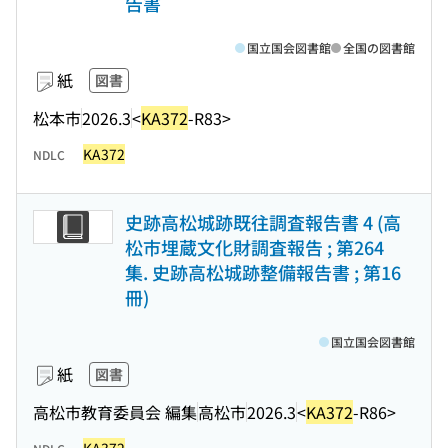
告書
国立国会図書館
全国の図書館
紙
図書
松本市
2026.3
<
KA372
-R83>
KA372
NDLC
史跡高松城跡既往調査報告書 4 (高
松市埋蔵文化財調査報告 ; 第264
集. 史跡高松城跡整備報告書 ; 第16
冊)
国立国会図書館
紙
図書
高松市教育委員会 編集
高松市
2026.3
<
KA372
-R86>