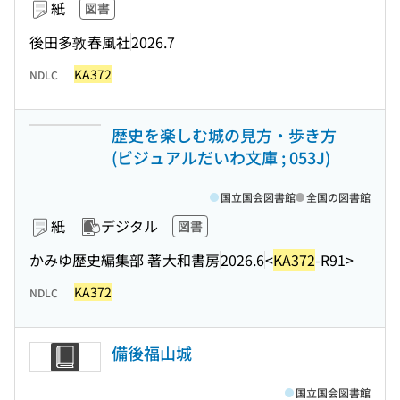
紙
図書
後田多敦
春風社
2026.7
KA372
NDLC
歴史を楽しむ城の見方・歩き方
(ビジュアルだいわ文庫 ; 053J)
国立国会図書館
全国の図書館
紙
デジタル
図書
かみゆ歴史編集部 著
大和書房
2026.6
<
KA372
-R91>
KA372
NDLC
備後福山城
国立国会図書館