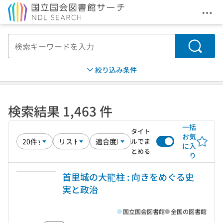
メニ
本文へ移動
検索
絞り込み条件
検索結果 1,463 件
一括
タイト
お気
ルでま
に入
とめる
り
首里城の大龍柱 : 向きをめぐる史
実と政治
国立国会図書館
全国の図書館