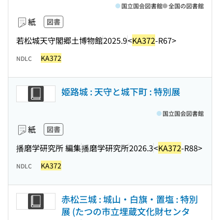
国立国会図書館
全国の図書館
紙
図書
若松城天守閣郷土博物館
2025.9
<
KA372
-R67>
KA372
NDLC
姫路城 : 天守と城下町 : 特別展
国立国会図書館
紙
図書
播磨学研究所 編集
播磨学研究所
2026.3
<
KA372
-R88>
KA372
NDLC
赤松三城 : 城山・白旗・置塩 : 特別
展 (たつの市立埋蔵文化財センタ