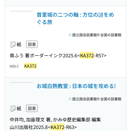
首里城の二つの軸 : 方位の謎をめ
ぐる旅
国立国会図書館
全国の図書館
紙
図書
南ふう 著
ボーダーインク
2025.6
<
KA372
-R57>
KA372
NDLC
お城白熱教室 : 日本の城を攻める!
国立国会図書館
全国の図書館
紙
図書
中井均, 加藤理文 著, かみゆ歴史編集部 編集
山川出版社
2025.8
<
KA372
-R63>