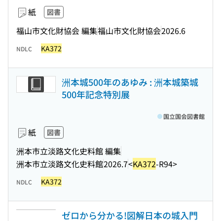
紙
図書
福山市文化財協会 編集
福山市文化財協会
2026.6
KA372
NDLC
洲本城500年のあゆみ : 洲本城築城
500年記念特別展
国立国会図書館
紙
図書
洲本市立淡路文化史料館 編集
洲本市立淡路文化史料館
2026.7
<
KA372
-R94>
KA372
NDLC
ゼロから分かる!図解日本の城入門