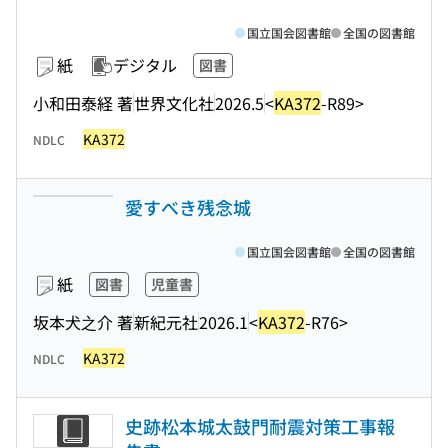
国立国会図書館
全国の図書館
紙
デジタル
図書
小和田泰経 著
世界文化社
2026.5
<
KA372
-R89>
KA372
NDLC
愛すべき残念城
国立国会図書館
全国の図書館
紙
図書
児童書
坂本犬之介 著
新紀元社
2026.1
<
KA372
-R76>
KA372
NDLC
史跡松本城太鼓門耐震対策工事報