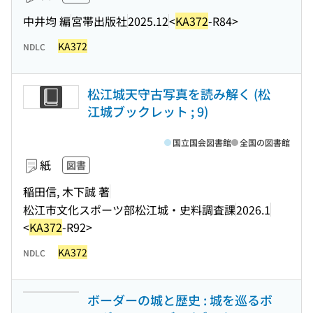
中井均 編
宮帯出版社
2025.12
<
KA372
-R84>
KA372
NDLC
松江城天守古写真を読み解く (松
江城ブックレット ; 9)
国立国会図書館
全国の図書館
紙
図書
稲田信, 木下誠 著
松江市文化スポーツ部松江城・史料調査課
2026.1
<
KA372
-R92>
KA372
NDLC
ボーダーの城と歴史 : 城を巡るボ