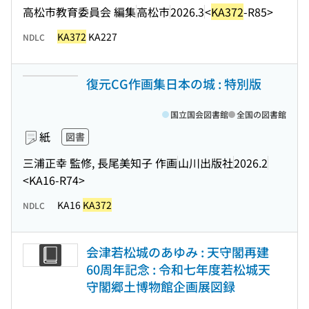
高松市教育委員会 編集
高松市
2026.3
<
KA372
-R85>
KA372
KA227
NDLC
復元CG作画集日本の城 : 特別版
国立国会図書館
全国の図書館
紙
図書
三浦正幸 監修, 長尾美知子 作画
山川出版社
2026.2
<KA16-R74>
KA16
KA372
NDLC
会津若松城のあゆみ : 天守閣再建
60周年記念 : 令和七年度若松城天
守閣郷土博物館企画展図録