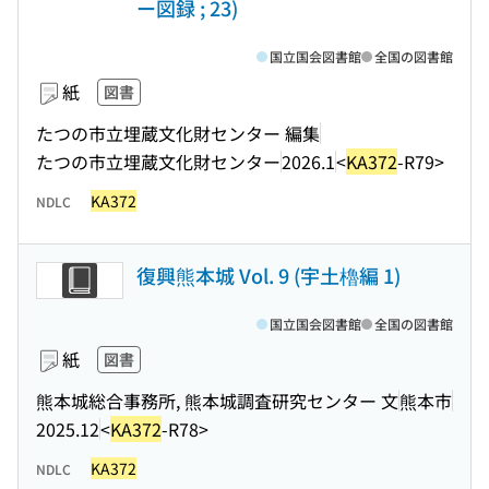
ー図録 ; 23)
国立国会図書館
全国の図書館
紙
図書
たつの市立埋蔵文化財センター 編集
たつの市立埋蔵文化財センター
2026.1
<
KA372
-R79>
KA372
NDLC
復興熊本城 Vol. 9 (宇土櫓編 1)
国立国会図書館
全国の図書館
紙
図書
熊本城総合事務所, 熊本城調査研究センター 文
熊本市
2025.12
<
KA372
-R78>
KA372
NDLC