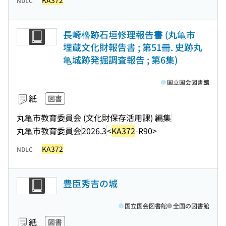
KA372
NDLC
長崎櫓跡石垣修理報告書 (丸亀市
埋蔵文化財報告書 ; 第51冊. 史跡丸
亀城跡発掘調査報告 ; 第6集)
国立国会図書館
紙
図書
丸亀市教育委員会 (文化財保存活用課) 編集
丸亀市教育委員会
2026.3
<
KA372
-R90>
KA372
NDLC
豊臣秀吉の城
国立国会図書館
全国の図書館
紙
図書