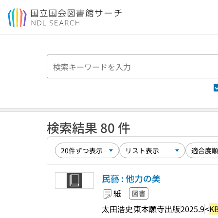
本文へ移動
検索結果 80 件
民藝 : 他力の美
紙
図書
太田浩史
東本願寺出版
2025.9
<
K