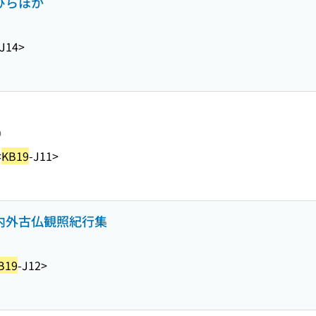
びらほか
-J14>
り
<
KB19
-J11>
 内外古仏観照紀行集
B19
-J12>