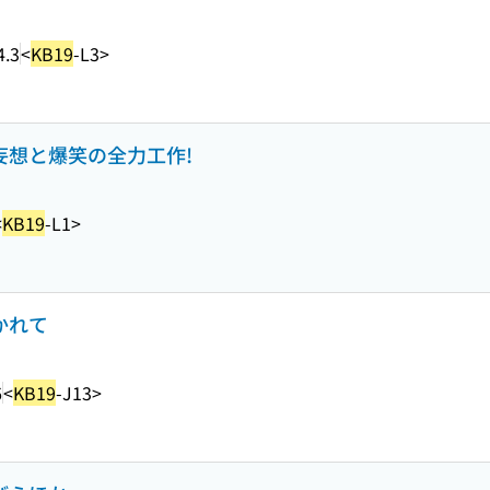
4.3
<
KB19
-L3>
と妄想と爆笑の全力工作!
<
KB19
-L1>
かれて
6
<
KB19
-J13>