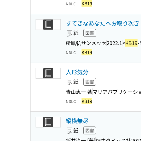
KB19
NDLC
すてきなあなたへお取り次ぎ 
紙
図書
所鳳弘
サンメッセ
2022.1
<
KB19
-
KB19
NDLC
人形気分
紙
図書
青山恵一 著
マリアパブリケーシ
KB19
NDLC
縦横無尽
紙
図書
新井淳一 [著]
桐生タイムス社
202