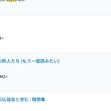
3>
の粋人たち (もう一度読みたい)
-M2>
石仏協会と歩む : 随想集