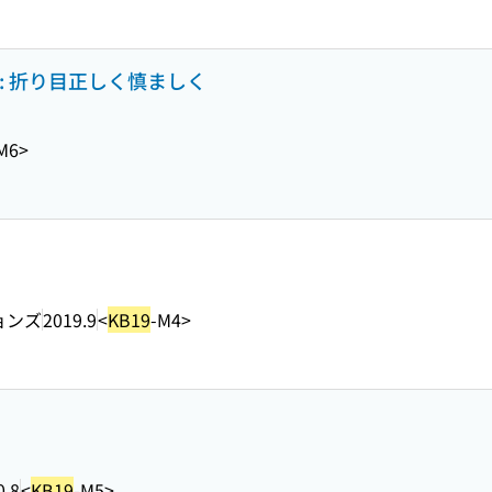
: 折り目正しく慎ましく
M6>
ョンズ
2019.9
<
KB19
-M4>
0.8
<
KB19
-M5>