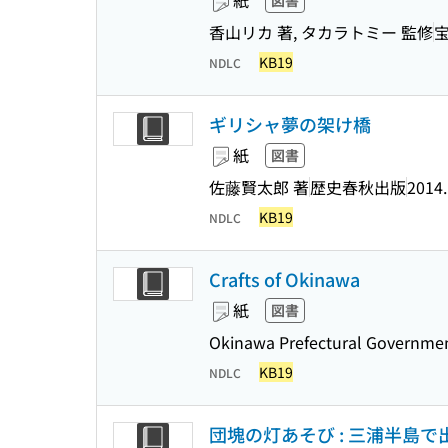
紙
図書
香山リカ 著, タカラトミー 監修
KB19
NDLC
ギリシャ夢の架け橋
紙
図書
佐藤賢太郎 著
歴史春秋出版
2014
KB19
NDLC
Crafts of Okinawa
紙
図書
Okinawa Prefectural Governmen
KB19
NDLC
団塊の灯あそび : 三浦半島