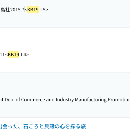
宝島社
2015.7
<
KB19
-L5>
.11
<
KB19
-L4>
t Dep. of Commerce and Industry Manufacturing Promotion
で出会った、石ころと貝殻の心を探る旅