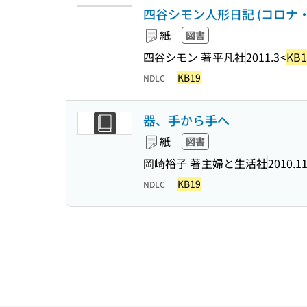
四谷シモン人形日記 (コロナ・ブッ
紙
図書
四谷シモン 著
平凡社
2011.3
<
KB1
KB19
NDLC
器、手から手へ
紙
図書
岡崎裕子 著
主婦と生活社
2010.1
KB19
NDLC