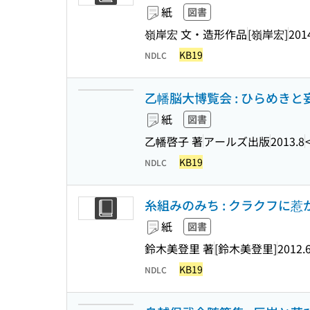
紙
図書
嶺岸宏 文・造形作品
[嶺岸宏]
201
KB19
NDLC
乙幡脳大博覧会 : ひらめき
紙
図書
乙幡啓子 著
アールズ出版
2013.8
KB19
NDLC
糸組みのみち : クラクフに惹
紙
図書
鈴木美登里 著
[鈴木美登里]
2012.
KB19
NDLC