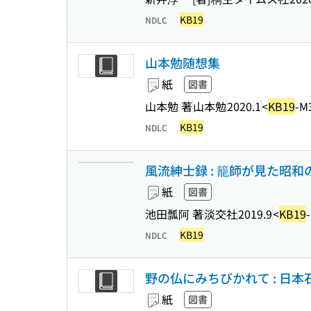
KB19
NDLC
山本勉随想集
紙
図書
山本勉 著
山本勉
2020.1
<
KB19
-M
KB19
NDLC
風流紳士録 : 籠師が見た昭和
紙
図書
池田瓢阿 著
淡交社
2019.9
<
KB19
KB19
NDLC
野の仏にみちびかれて : 日本
紙
図書