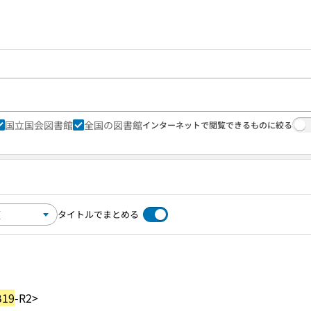
国立国会図書館
全国の図書館
インターネットで閲覧できるものに絞る
タイトルでまとめる
B19
-R2>