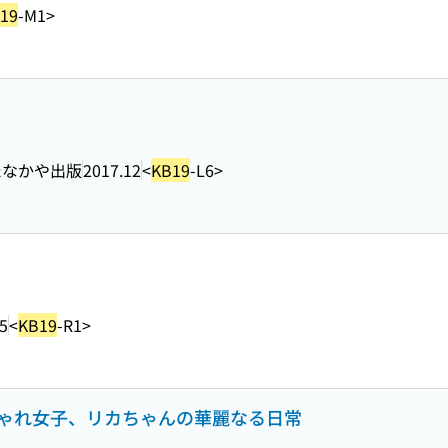
19
-M1>
たなかや出版
2017.12
<
KB19
-L6>
5
<
KB19
-R1>
ーパーおしゃれ女子、リカちゃんの華麗なる日常