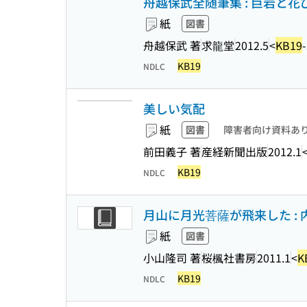
舟越保武全随筆集 : 巨岩と花
紙
図書
舟越保武 著
求龍堂
2012.5
<
KB19
KB19
NDLC
美しい気配
紙
図書
障害者向け資料あ
前田義子 著
産経新聞出版
2012.1
KB19
NDLC
月山に月光菩薩が飛来した :
紙
図書
小山隆司 著
桜楓社書房
2011.1
<
K
KB19
NDLC