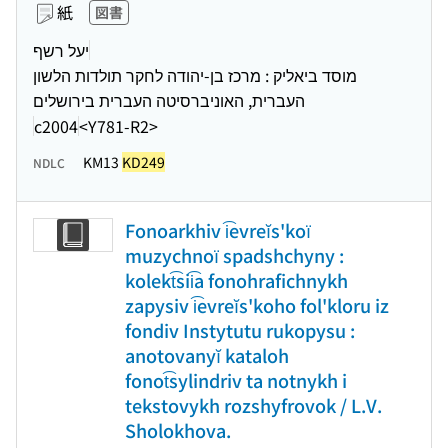
紙
図書
יעל רשף
מוסד ביאליק : מרכז בן-יהודה לחקר תולדות הלשון
העברית, האוניברסיטה העברית בירושלים
<Y781-R2>
KM13
KD249
NDLC
Fonoarkhiv i͡evreĭs'koï
muzychnoï spadshchyny :
kolekt͡sii͡a fonohrafichnykh
zapysiv i͡evreĭs'koho fol'kloru iz
fondiv Instytutu rukopysu :
anotovanyĭ kataloh
fonot͡sylindriv ta notnykh i
tekstovykh rozshyfrovok / L.V.
Sholokhova.