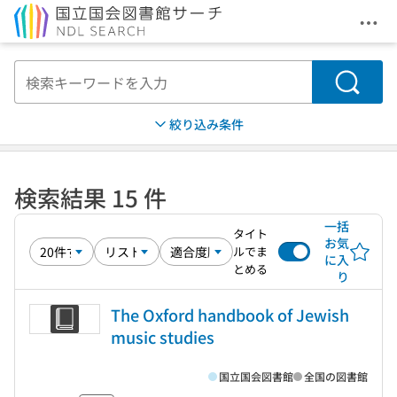
メニ
本文へ移動
検索
絞り込み条件
検索結果 15 件
一括
タイト
お気
ルでま
に入
とめる
り
The Oxford handbook of Jewish
music studies
国立国会図書館
全国の図書館