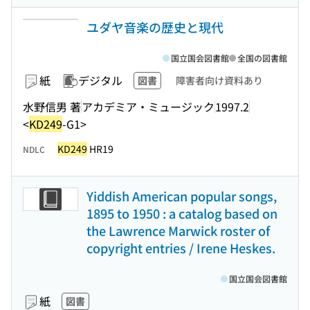
ユダヤ音楽の歴史と現代
国立国会図書館
全国の図書館
紙
デジタル
図書
障害者向け資料あり
水野信男 著
アカデミア・ミュージック
1997.2
<
KD249
-G1>
KD249
HR19
NDLC
Yiddish American popular songs,
1895 to 1950 : a catalog based on
the Lawrence Marwick roster of
copyright entries / Irene Heskes.
国立国会図書館
紙
図書