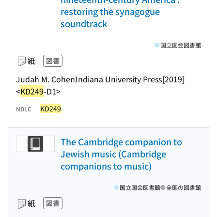
restoring the synagogue
soundtrack
国立国会図書館
紙
図書
Judah M. Cohen
Indiana University Press
[2019]
<
KD249
-D1>
KD249
NDLC
The Cambridge companion to
Jewish music (Cambridge
companions to music)
国立国会図書館
全国の図書館
紙
図書