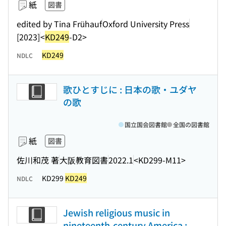
紙
図書
edited by Tina Frühauf
Oxford University Press
[2023]
<
KD249
-D2>
KD249
NDLC
歌ひとすじに : 日本の歌・ユダヤ
の歌
国立国会図書館
全国の図書館
紙
図書
佐川和茂 著
大阪教育図書
2022.1
<KD299-M11>
KD299
KD249
NDLC
Jewish religious music in
nineteenth-century America :