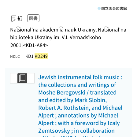
国立国会図書館
紙
図書
Nat͡sional'na akademii͡a nauk Ukraïny, Nat͡sional'na
biblioteka Ukraïny im. V.I. Vernads'koho
2001.
<KD1-A84>
KD1
KD249
NDLC
Jewish instrumental folk music :
the collections and writings of
Moshe Beregovski / translated
and edited by Mark Slobin,
Robert A. Rothstein, and Michael
Alpert ; annotations by Michael
Alpert ; with a foreword by Izaly
Zemtsovsky ; in collaboration