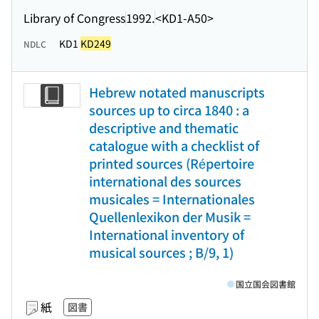
Library of Congress
1992.
<KD1-A50>
KD1
KD249
NDLC
Hebrew notated manuscripts
sources up to circa 1840 : a
descriptive and thematic
catalogue with a checklist of
printed sources (Répertoire
international des sources
musicales = Internationales
Quellenlexikon der Musik =
International inventory of
musical sources ; B/9, 1)
国立国会図書館
紙
図書