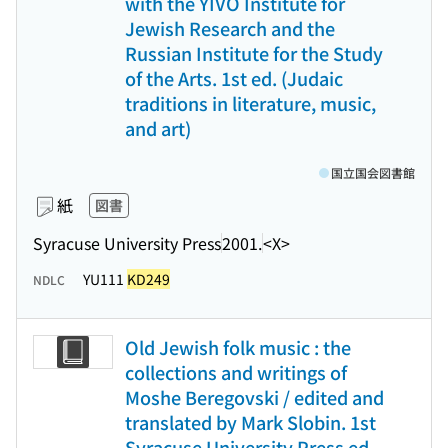
with the YIVO Institute for
Jewish Research and the
Russian Institute for the Study
of the Arts. 1st ed. (Judaic
traditions in literature, music,
and art)
国立国会図書館
紙
図書
Syracuse University Press
2001.
<X>
YU111
KD249
NDLC
Old Jewish folk music : the
collections and writings of
Moshe Beregovski / edited and
translated by Mark Slobin. 1st
Syracuse University Press ed.