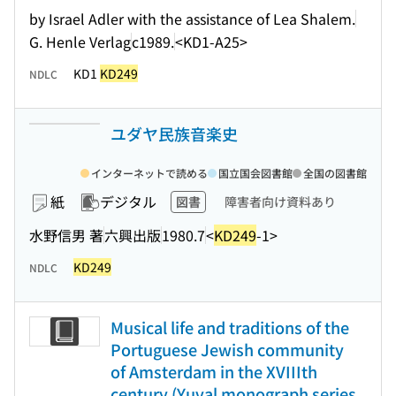
by Israel Adler with the assistance of Lea Shalem.
G. Henle Verlag
c1989.
<KD1-A25>
KD1
KD249
NDLC
ユダヤ民族音楽史
インターネットで読める
国立国会図書館
全国の図書館
紙
デジタル
図書
障害者向け資料あり
水野信男 著
六興出版
1980.7
<
KD249
-1>
KD249
NDLC
Musical life and traditions of the
Portuguese Jewish community
of Amsterdam in the XVIIIth
century (Yuval monograph series