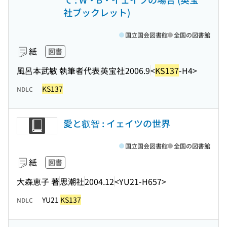
社ブックレット)
国立国会図書館
全国の図書館
紙
図書
風呂本武敏 執筆者代表
英宝社
2006.9
<
KS137
-H4>
KS137
NDLC
愛と叡智 : イェイツの世界
国立国会図書館
全国の図書館
紙
図書
大森恵子 著
思潮社
2004.12
<YU21-H657>
YU21
KS137
NDLC