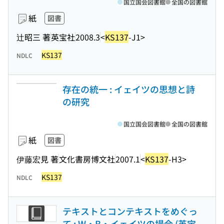
国立国会図書館
全国の図書館
紙
図書
辻昭三 著
英宝社
2008.3
<
KS137
-J1>
KS137
NDLC
存在の統一 : イェイツの思想と詩
の研究
国立国会図書館
全国の図書館
紙
図書
伊藤宏見 著
文化書房博文社
2007.1
<
KS137
-H3>
KS137
NDLC
テキストとコンテキストをめぐっ
て : W・B・イェイツの場合 (英宝