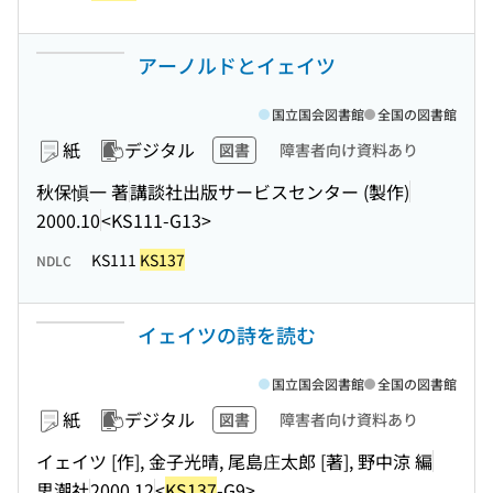
アーノルドとイェイツ
国立国会図書館
全国の図書館
紙
デジタル
図書
障害者向け資料あり
秋保愼一 著
講談社出版サービスセンター (製作)
2000.10
<KS111-G13>
KS111
KS137
NDLC
イェイツの詩を読む
国立国会図書館
全国の図書館
紙
デジタル
図書
障害者向け資料あり
イェイツ [作], 金子光晴, 尾島庄太郎 [著], 野中涼 編
思潮社
2000.12
<
KS137
-G9>