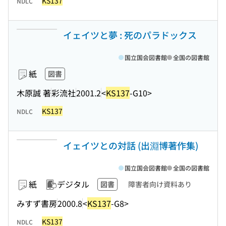
KS137
NDLC
イェイツと夢 : 死のパラドックス
国立国会図書館
全国の図書館
紙
図書
木原誠 著
彩流社
2001.2
<
KS137
-G10>
KS137
NDLC
イェイツとの対話 (出淵博著作集)
国立国会図書館
全国の図書館
紙
デジタル
図書
障害者向け資料あり
みすず書房
2000.8
<
KS137
-G8>
KS137
NDLC