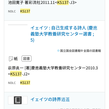
池田寛子 著
彩流社
2011.11
<
KS137
-J3>
KS137
NDLC
イェイツ : 自己生成する詩人 (慶應
義塾大学教養研究センター選書 ;
5)
国立国会図書館
全国の図書館
紙
図書
萩原眞一 [著]
慶應義塾大学教養研究センター
2010.3
<
KS137
-J2>
KS137
NDLC
イェイツの詩界逍遥