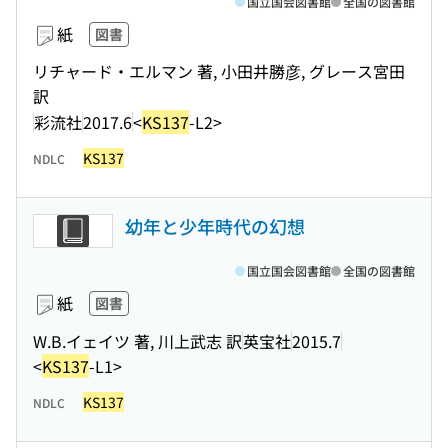
国立国会図書館
全国の図書館
紙
図書
リチャード・エルマン 著, 小田井勝彦, グレース宮田
訳
彩流社
2017.6
<
KS137
-L2>
KS137
NDLC
幼年と少年時代の幻想
国立国会図書館
全国の図書館
紙
図書
W.B.イェイツ 著, 川上武志 訳
英宝社
2015.7
<
KS137
-L1>
KS137
NDLC