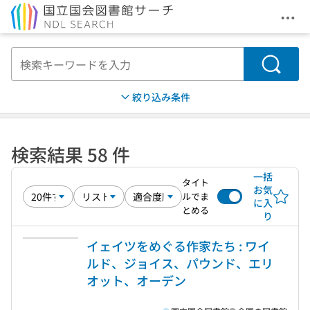
メニ
本文へ移動
検索
絞り込み条件
検索結果 58 件
一括
タイト
お気
ルでま
に入
とめる
り
イェイツをめぐる作家たち : ワイ
ルド、ジョイス、パウンド、エリ
オット、オーデン