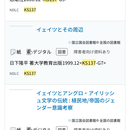
KS137
NDLC
イェイツとその周辺
国立国会図書館
全国の図書館
紙
デジタル
図書
障害者向け資料あり
日下隆平 著
大学教育出版
1999.12
<
KS137
-G7>
KS137
NDLC
イェイツとアングロ・アイリッシ
ュ文学の伝統 : 植民地/帝国のジェ
ンダー意識考察
国立国会図書館
全国の図書館
紙
デジタル
図書
障害者向け資料あり