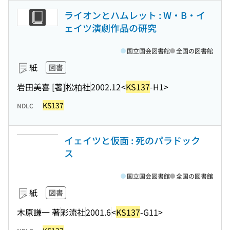
ライオンとハムレット : W・B・イ
ェイツ演劇作品の研究
国立国会図書館
全国の図書館
紙
図書
岩田美喜 [著]
松柏社
2002.12
<
KS137
-H1>
KS137
NDLC
イェイツと仮面 : 死のパラドック
ス
国立国会図書館
全国の図書館
紙
図書
木原謙一 著
彩流社
2001.6
<
KS137
-G11>