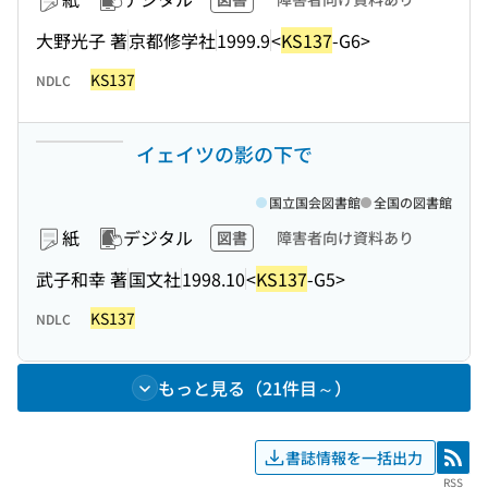
大野光子 著
京都修学社
1999.9
<
KS137
-G6>
KS137
NDLC
イェイツの影の下で
国立国会図書館
全国の図書館
紙
デジタル
図書
障害者向け資料あり
武子和幸 著
国文社
1998.10
<
KS137
-G5>
KS137
NDLC
もっと見る（21件目～）
書誌情報を一括出力
RSS
RSS