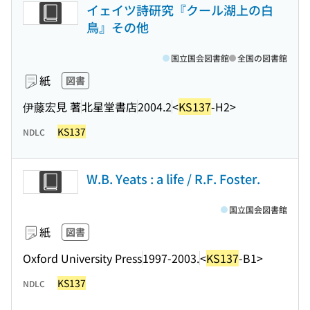
イェイツ詩研究『クール湖上の白
鳥』その他
国立国会図書館
全国の図書館
紙
図書
伊藤宏見 著
北星堂書店
2004.2
<
KS137
-H2>
KS137
NDLC
W.B. Yeats : a life / R.F. Foster.
国立国会図書館
紙
図書
Oxford University Press
1997-2003.
<
KS137
-B1>
KS137
NDLC