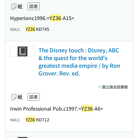
紙
図書
Hyperion
c1996.
<
YZ36
-A15>
YZ36
KD745
NDLC
The Disney touch : Disney, ABC
& the quest for the world's
greatest media empire / by Ron
Grover. Rev. ed.
国立国会図書館
紙
図書
Irwin Professional Pub.
c1997.
<
YZ36
-A6>
YZ36
KD712
NDLC