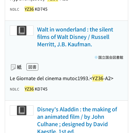
YZ36
KD745
NDLC
Walt in wonderland : the silent
films of Walt Disney / Russell
Merritt, J.B. Kaufman.
国立国会図書館
紙
図書
Le Giornate del cinema muto
c1993.
<
YZ36
-A2>
YZ36
KD745
NDLC
Disney's Aladdin : the making of
an animated film / by John
Culhane ; designed by David
Kaestle. 1st ed.