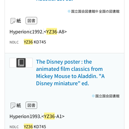
国立国会図書館
全国の図書館
紙
図書
Hyperion
c1992.
<
YZ36
-A8>
YZ36
KD745
NDLC
The Disney poster : the
animated film classics from
Mickey Mouse to Aladdin. "A
Disney miniature" ed.
国立国会図書館
紙
図書
Hyperion
1993.
<
YZ36
-A1>
YZ36
KD745
NDLC