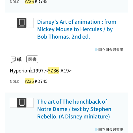
YZ36
KD745
NDLC
Disney's Art of animation : from
Mickey Mouse to Hercules / by
Bob Thomas. 2nd ed.
国立国会図書館
紙
図書
Hyperion
c1997.
<
YZ36
-A19>
YZ36
KD745
NDLC
The art of The hunchback of
Notre Dame / text by Stephen
Rebello. (A Disney miniature)
国立国会図書館