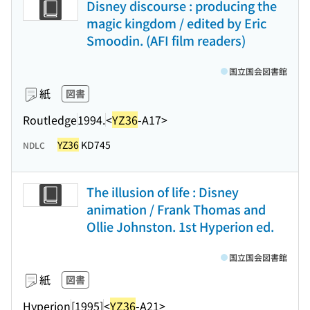
Disney discourse : producing the
magic kingdom / edited by Eric
Smoodin. (AFI film readers)
国立国会図書館
紙
図書
Routledge
1994.
<
YZ36
-A17>
YZ36
KD745
NDLC
The illusion of life : Disney
animation / Frank Thomas and
Ollie Johnston. 1st Hyperion ed.
国立国会図書館
紙
図書
Hyperion
[1995]
<
YZ36
-A21>