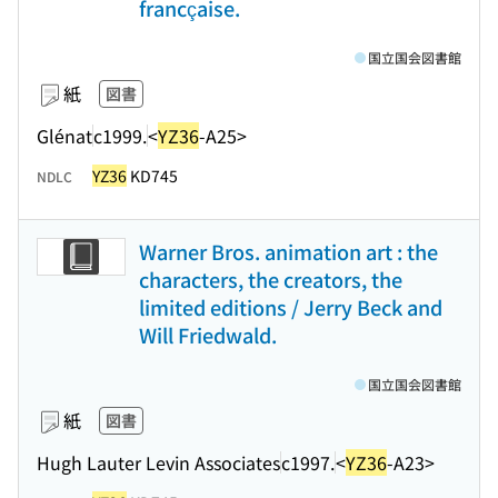
francçaise.
国立国会図書館
紙
図書
Glénat
c1999.
<
YZ36
-A25>
YZ36
KD745
NDLC
Warner Bros. animation art : the
characters, the creators, the
limited editions / Jerry Beck and
Will Friedwald.
国立国会図書館
紙
図書
Hugh Lauter Levin Associates
c1997.
<
YZ36
-A23>