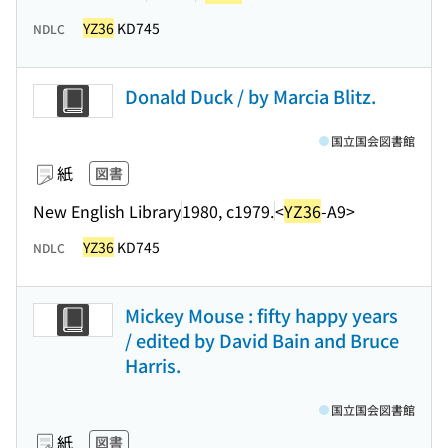
YZ36
KD745
NDLC
Donald Duck / by Marcia Blitz.
国立国会図書館
紙
図書
New English Library
1980, c1979.
<
YZ36
-A9>
YZ36
KD745
NDLC
Mickey Mouse : fifty happy years
/ edited by David Bain and Bruce
Harris.
国立国会図書館
紙
図書