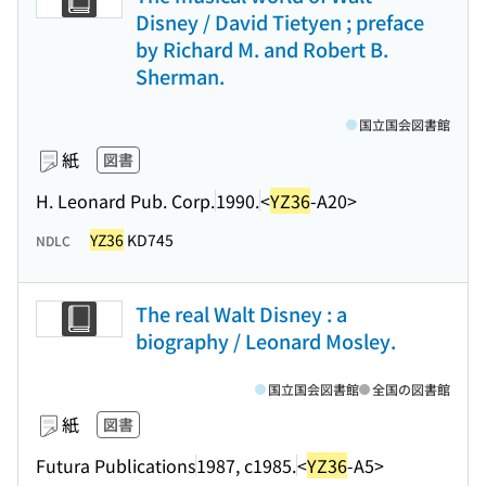
Disney / David Tietyen ; preface
by Richard M. and Robert B.
Sherman.
国立国会図書館
紙
図書
H. Leonard Pub. Corp.
1990.
<
YZ36
-A20>
YZ36
KD745
NDLC
The real Walt Disney : a
biography / Leonard Mosley.
国立国会図書館
全国の図書館
紙
図書
Futura Publications
1987, c1985.
<
YZ36
-A5>