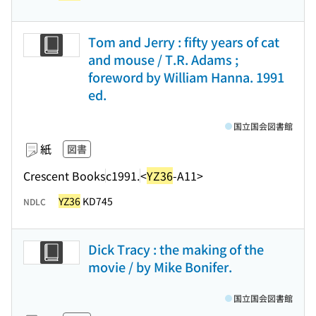
Tom and Jerry : fifty years of cat
and mouse / T.R. Adams ;
foreword by William Hanna. 1991
ed.
国立国会図書館
紙
図書
Crescent Books
c1991.
<
YZ36
-A11>
YZ36
KD745
NDLC
Dick Tracy : the making of the
movie / by Mike Bonifer.
国立国会図書館