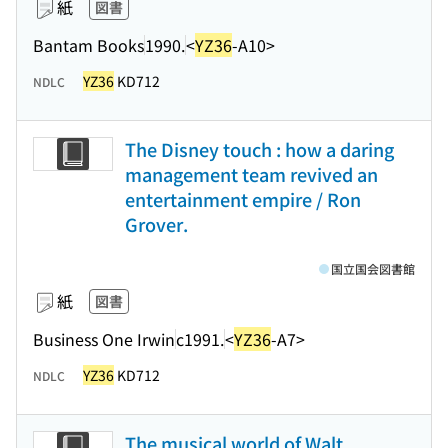
紙
図書
Bantam Books
1990.
<
YZ36
-A10>
YZ36
KD712
NDLC
The Disney touch : how a daring
management team revived an
entertainment empire / Ron
Grover.
国立国会図書館
紙
図書
Business One Irwin
c1991.
<
YZ36
-A7>
YZ36
KD712
NDLC
The musical world of Walt