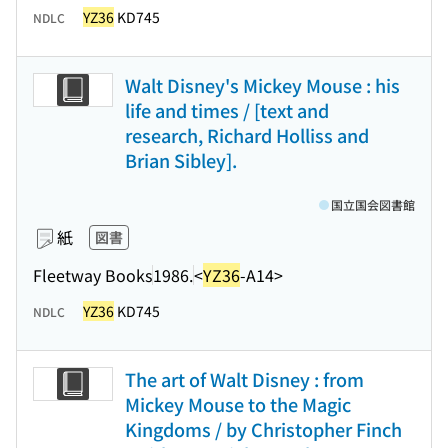
YZ36
KD745
NDLC
Walt Disney's Mickey Mouse : his
life and times / [text and
research, Richard Holliss and
Brian Sibley].
国立国会図書館
紙
図書
Fleetway Books
1986.
<
YZ36
-A14>
YZ36
KD745
NDLC
The art of Walt Disney : from
Mickey Mouse to the Magic
Kingdoms / by Christopher Finch