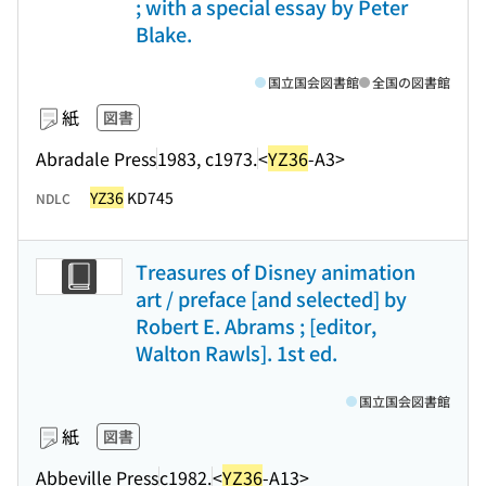
; with a special essay by Peter
Blake.
国立国会図書館
全国の図書館
紙
図書
Abradale Press
1983, c1973.
<
YZ36
-A3>
YZ36
KD745
NDLC
Treasures of Disney animation
art / preface [and selected] by
Robert E. Abrams ; [editor,
Walton Rawls]. 1st ed.
国立国会図書館
紙
図書
Abbeville Press
c1982.
<
YZ36
-A13>