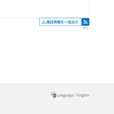
書誌情報を一括出力
RSS
RSS
Language：English