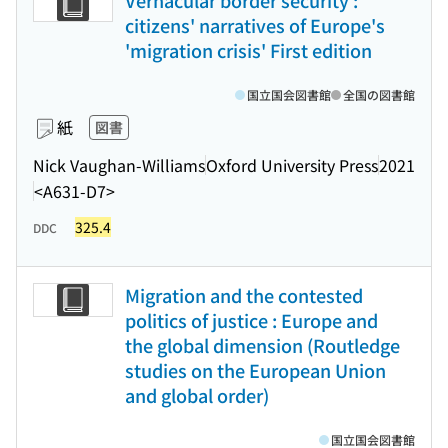
Vernacular border security :
citizens' narratives of Europe's
'migration crisis' First edition
国立国会図書館
全国の図書館
紙
図書
Nick Vaughan-Williams
Oxford University Press
2021
<A631-D7>
325.4
DDC
Migration and the contested
politics of justice : Europe and
the global dimension (Routledge
studies on the European Union
and global order)
国立国会図書館