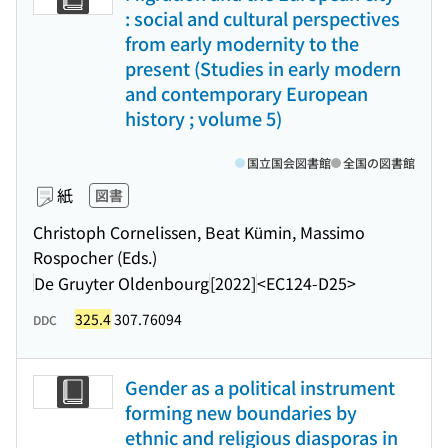
: social and cultural perspectives
from early modernity to the
present (Studies in early modern
and contemporary European
history ; volume 5)
国立国会図書館
全国の図書館
紙
図書
Christoph Cornelissen, Beat Kümin, Massimo
Rospocher (Eds.)
De Gruyter Oldenbourg
[2022]
<EC124-D25>
325.4
307.76094
DDC
Gender as a political instrument
forming new boundaries by
ethnic and religious diasporas in