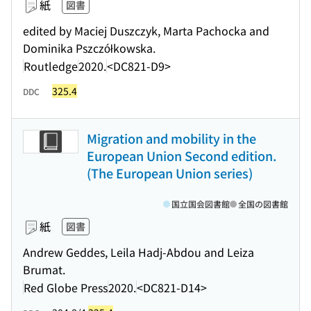
紙
図書
edited by Maciej Duszczyk, Marta Pachocka and
Dominika Pszczółkowska.
Routledge
2020.
<DC821-D9>
325.4
DDC
Migration and mobility in the
European Union Second edition.
(The European Union series)
国立国会図書館
全国の図書館
紙
図書
Andrew Geddes, Leila Hadj-Abdou and Leiza
Brumat.
Red Globe Press
2020.
<DC821-D14>