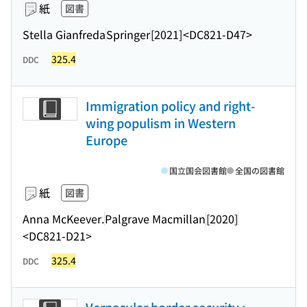
紙
図書
Stella Gianfreda
Springer
[2021]
<DC821-D47>
325.4
DDC
Immigration policy and right-
wing populism in Western
Europe
国立国会図書館
全国の図書館
紙
図書
Anna McKeever.
Palgrave Macmillan
[2020]
<DC821-D21>
325.4
DDC