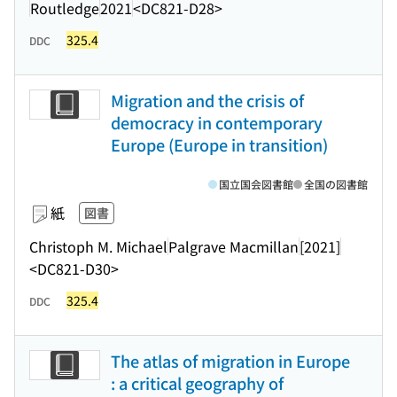
Routledge
2021
<DC821-D28>
325.4
DDC
Migration and the crisis of
democracy in contemporary
Europe (Europe in transition)
国立国会図書館
全国の図書館
紙
図書
Christoph M. Michael
Palgrave Macmillan
[2021]
<DC821-D30>
325.4
DDC
The atlas of migration in Europe
: a critical geography of