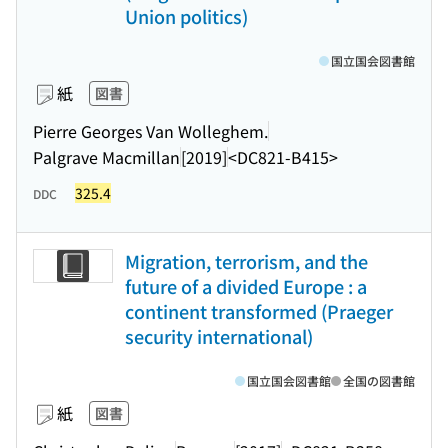
Union politics)
国立国会図書館
紙
図書
Pierre Georges Van Wolleghem.
Palgrave Macmillan
[2019]
<DC821-B415>
325.4
DDC
Migration, terrorism, and the
future of a divided Europe : a
continent transformed (Praeger
security international)
国立国会図書館
全国の図書館
紙
図書