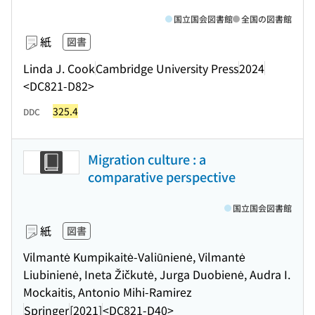
国立国会図書館
全国の図書館
紙
図書
Linda J. Cook
Cambridge University Press
2024
<DC821-D82>
325.4
DDC
Migration culture : a
comparative perspective
国立国会図書館
紙
図書
Vilmantė Kumpikaitė-Valiūnienė, Vilmantė
Liubinienė, Ineta Žičkutė, Jurga Duobienė, Audra I.
Mockaitis, Antonio Mihi-Ramirez
Springer
[2021]
<DC821-D40>