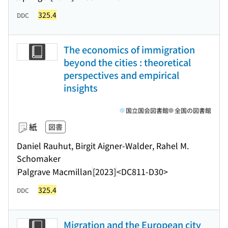
325.4
DDC
The economics of immigration
beyond the cities : theoretical
perspectives and empirical
insights
国立国会図書館
全国の図書館
紙
図書
Daniel Rauhut, Birgit Aigner-Walder, Rahel M.
Schomaker
Palgrave Macmillan
[2023]
<DC811-D30>
325.4
DDC
Migration and the European city