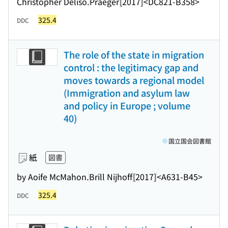
Christopher Deliso.
Praeger
[2017]
<DC821-B358>
325.4
DDC
The role of the state in migration
control : the legitimacy gap and
moves towards a regional model
(Immigration and asylum law
and policy in Europe ; volume
40)
国立国会図書館
紙
図書
by Aoife McMahon.
Brill Nijhoff
[2017]
<A631-B45>
325.4
DDC