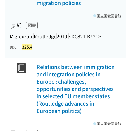
migration policies
国立国会図書館
紙
図書
Migreurop.
Routledge
2019.
<DC821-B421>
325.4
DDC
Relations between immigration
and integration policies in
Europe : challenges,
opportunities and perspectives
in selected EU member states
(Routledge advances in
European politics)
国立国会図書館