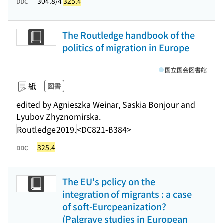
304.8/4
325.4
DDC
The Routledge handbook of the
politics of migration in Europe
国立国会図書館
紙
図書
edited by Agnieszka Weinar, Saskia Bonjour and
Lyubov Zhyznomirska.
Routledge
2019.
<DC821-B384>
325.4
DDC
The EU's policy on the
integration of migrants : a case
of soft-Europeanization?
(Palgrave studies in European