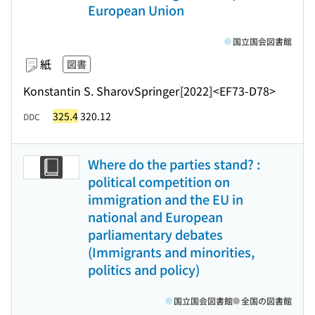
European Union
国立国会図書館
紙
図書
Konstantin S. Sharov
Springer
[2022]
<EF73-D78>
325.4
320.12
DDC
Where do the parties stand? :
political competition on
immigration and the EU in
national and European
parliamentary debates
(Immigrants and minorities,
politics and policy)
国立国会図書館
全国の図書館