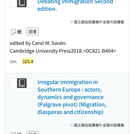
Debating immigration Second
edition.
国立国会図書館
全国の図書館
紙
図書
edited by Carol M. Swain.
Cambridge University Press
2018.
<DC821-B404>
325.4
DDC
Irregular immigration in
Southern Europe : actors,
dynamics and governance
(Palgrave pivot) (Migration,
diasporas and citizenship)
国立国会図書館
全国の図書館