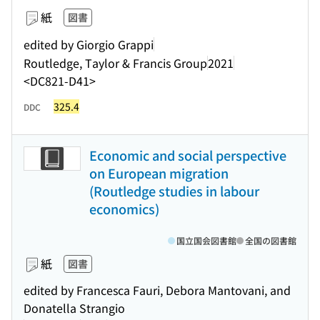
紙
図書
edited by Giorgio Grappi
Routledge, Taylor & Francis Group
2021
<DC821-D41>
325.4
DDC
Economic and social perspective
on European migration
(Routledge studies in labour
economics)
国立国会図書館
全国の図書館
紙
図書
edited by Francesca Fauri, Debora Mantovani, and
Donatella Strangio