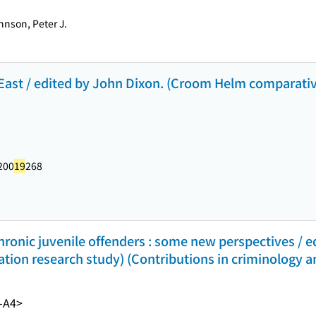
hnson, Peter J.
 East / edited by John Dixon. (Croom Helm comparativ
200
19
268
chronic juvenile offenders : some new perspectives / e
ion research study) (Contributions in criminology an
-A4>