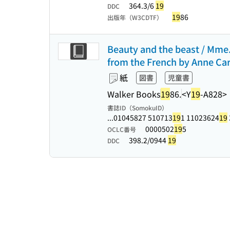
364.3/6
19
DDC
19
86
出版年（W3CDTF）
Beauty and the beast / Mme. 
from the French by Anne Car
紙
図書
児童書
Walker Books
19
86.
<Y
19
-A828>
書誌ID（SomokuID）
...01045827 510713
19
1 11023624
19
0000502
19
5
OCLC番号
398.2/0944
19
DDC