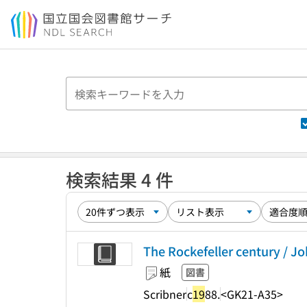
本文へ移動
検索結果 4 件
The Rockefeller century / J
紙
図書
Scribner
c
19
88.
<GK21-A35>