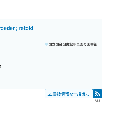
oeder ; retold
国立国会図書館
全国の図書館
4
書誌情報を一括出力
RSS
RSS