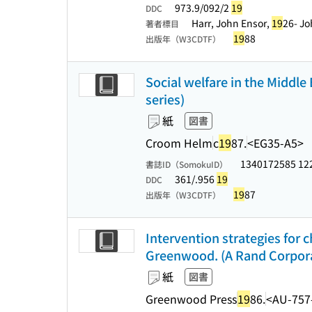
973.9/092/2
19
DDC
Harr, John Ensor,
19
26- Jo
著者標目
19
88
出版年（W3CDTF）
Social welfare in the Middle
series)
紙
図書
Croom Helm
c
19
87.
<EG35-A5>
1340172585 12
書誌ID（SomokuID）
361/.956
19
DDC
19
87
出版年（W3CDTF）
Intervention strategies for 
Greenwood. (A Rand Corporat
紙
図書
Greenwood Press
19
86.
<AU-757