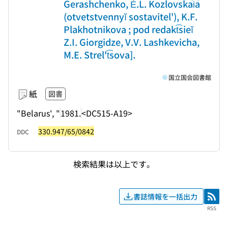
Gerashchenko, Ė.L. Kozlovskai͡a
(otvetstvennyĭ sostavitel'), K.F.
Plakhotnikova ; pod redakt͡sieĭ
Z.I. Giorgidze, V.V. Lashkevicha,
M.E. Strel't͡sova].
国立国会図書館
紙
図書
"Belarus', "
1981.
<DC515-A19>
330.947/65/0842
DDC
検索結果は以上です。
書誌情報を一括出力
RSS
RSS