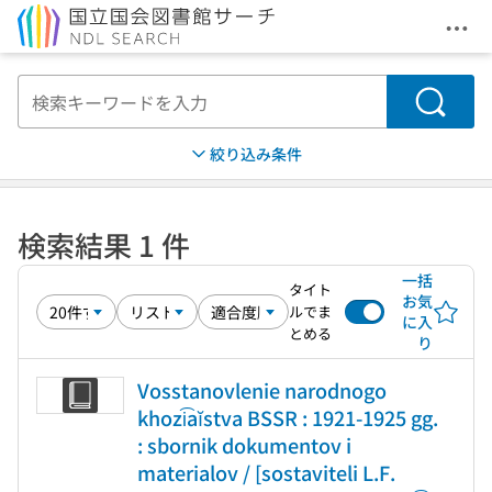
メニ
本文へ移動
検索
絞り込み条件
検索結果 1 件
一括
タイト
お気
ルでま
に入
とめる
り
Vosstanovlenie narodnogo
khozi͡aĭstva BSSR : 1921-1925 gg.
: sbornik dokumentov i
materialov / [sostaviteli L.F.