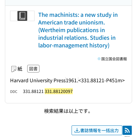
The machinists: a new study in
American trade unionism.
(Wertheim publications in
industrial relations. Studies in
labor-management history)
国立国会図書館
紙
図書
Harvard University Press
1961.
<331.88121-P451m>
331.88121
331.88120097
DDC
検索結果は以上です。
書誌情報を一括出力
RSS