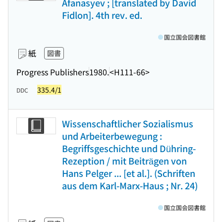
Afanasyev ; [translated by David
Fidlon]. 4th rev. ed.
国立国会図書館
紙
図書
Progress Publishers
1980.
<H111-66>
335.4/1
DDC
Wissenschaftlicher Sozialismus
und Arbeiterbewegung :
Begriffsgeschichte und Dühring-
Rezeption / mit Beiträgen von
Hans Pelger ... [et al.]. (Schriften
aus dem Karl-Marx-Haus ; Nr. 24)
国立国会図書館