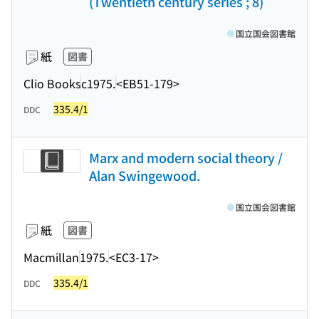
(Twentieth century series ; 8)
国立国会図書館
紙
図書
Clio Books
c1975.
<EB51-179>
335.4/1
DDC
Marx and modern social theory /
Alan Swingewood.
国立国会図書館
紙
図書
Macmillan
1975.
<EC3-17>
335.4/1
DDC