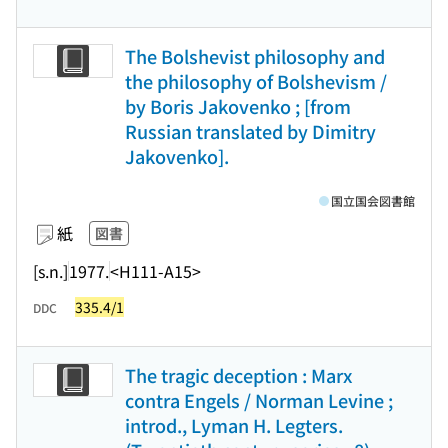
The Bolshevist philosophy and
the philosophy of Bolshevism /
by Boris Jakovenko ; [from
Russian translated by Dimitry
Jakovenko].
国立国会図書館
紙
図書
[s.n.]
1977.
<H111-A15>
335.4/1
DDC
The tragic deception : Marx
contra Engels / Norman Levine ;
introd., Lyman H. Legters.