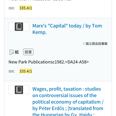
335.4/1
DDC
Marx's "Capital" today / by Tom
Kemp.
国立国会図書館
紙
図書
New Park Publications
c1982.
<DA24-A58>
335.4/1
DDC
Wages, profit, taxation : studies
on controversial issues of the
political economy of capitalism /
by Péter Erdős ; [translated from
the Hungarian by Gy. Hajdu ;