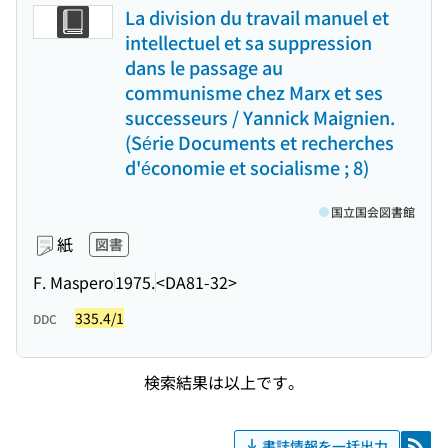
La division du travail manuel et
intellectuel et sa suppression
dans le passage au
communisme chez Marx et ses
successeurs / Yannick Maignien.
(Série Documents et recherches
d'économie et socialisme ; 8)
国立国会図書館
紙
図書
F. Maspero
1975.
<DA81-32>
335.4/1
DDC
検索結果は以上です。
書誌情報を一括出力