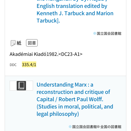
English translation edited by
Kenneth J. Tarbuck and Marion
Tarbuck].
国立国会図書館
紙
図書
Akadémiai Kiadó
1982.
<DC23-A1>
335.4/1
DDC
Understanding Marx : a
reconstruction and critique of
Capital / Robert Paul Wolff.
(Studies in moral, political, and
legal philosophy)
国立国会図書館
全国の図書館