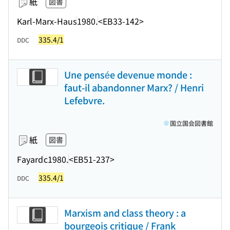
紙
図書
Karl-Marx-Haus
1980.
<EB33-142>
335.4/1
DDC
Une pensée devenue monde :
faut-il abandonner Marx? / Henri
Lefebvre.
国立国会図書館
紙
図書
Fayard
c1980.
<EB51-237>
335.4/1
DDC
Marxism and class theory : a
bourgeois critique / Frank