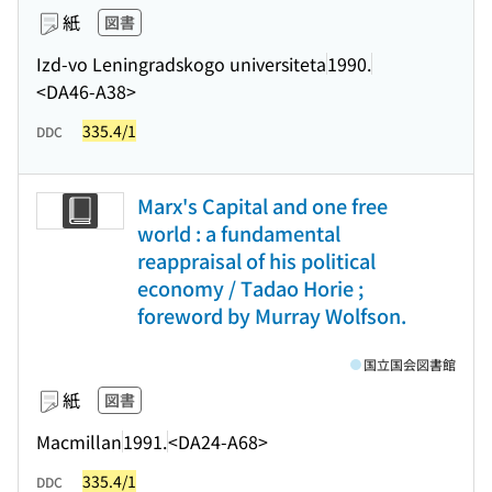
紙
図書
Izd-vo Leningradskogo universiteta
1990.
<DA46-A38>
335.4/1
DDC
Marx's Capital and one free
world : a fundamental
reappraisal of his political
economy / Tadao Horie ;
foreword by Murray Wolfson.
国立国会図書館
紙
図書
Macmillan
1991.
<DA24-A68>
335.4/1
DDC