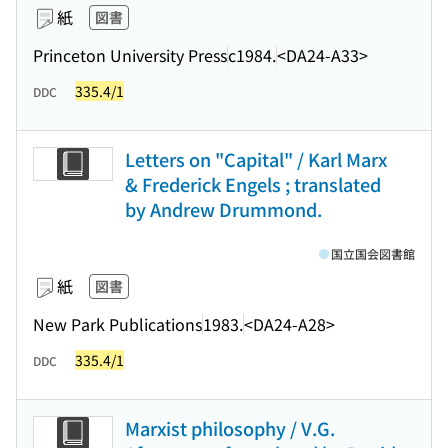
紙
図書
Princeton University Press
c1984.
<DA24-A33>
335.4/1
DDC
Letters on "Capital" / Karl Marx
& Frederick Engels ; translated
by Andrew Drummond.
国立国会図書館
紙
図書
New Park Publications
1983.
<DA24-A28>
335.4/1
DDC
Marxist philosophy / V.G.