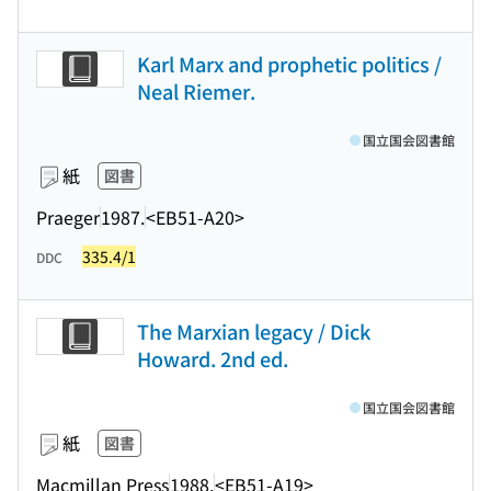
Karl Marx and prophetic politics /
Neal Riemer.
国立国会図書館
紙
図書
Praeger
1987.
<EB51-A20>
335.4/1
DDC
The Marxian legacy / Dick
Howard. 2nd ed.
国立国会図書館
紙
図書
Macmillan Press
1988.
<EB51-A19>