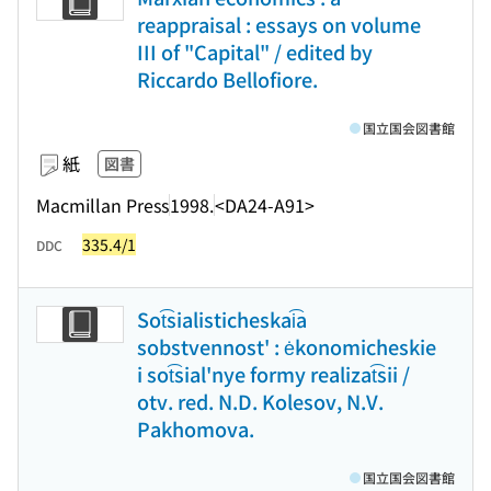
reappraisal : essays on volume
III of "Capital" / edited by
Riccardo Bellofiore.
国立国会図書館
紙
図書
Macmillan Press
1998.
<DA24-A91>
335.4/1
DDC
Sot͡sialisticheskai͡a
sobstvennost' : ėkonomicheskie
i sot͡sial'nye formy realizat͡sii /
otv. red. N.D. Kolesov, N.V.
Pakhomova.
国立国会図書館