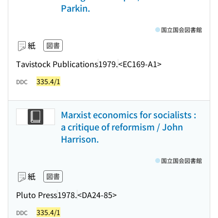
Parkin.
国立国会図書館
紙
図書
Tavistock Publications
1979.
<EC169-A1>
335.4/1
DDC
Marxist economics for socialists :
a critique of reformism / John
Harrison.
国立国会図書館
紙
図書
Pluto Press
1978.
<DA24-85>
335.4/1
DDC