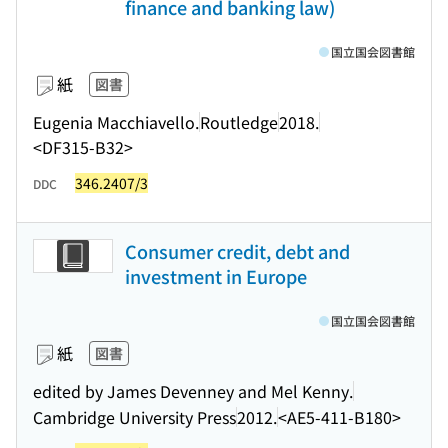
finance and banking law)
国立国会図書館
紙
図書
Eugenia Macchiavello.
Routledge
2018.
<DF315-B32>
346.2407/3
DDC
Consumer credit, debt and
investment in Europe
国立国会図書館
紙
図書
edited by James Devenney and Mel Kenny.
Cambridge University Press
2012.
<AE5-411-B180>