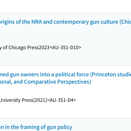
he origins of the NRA and contemporary gun culture (Ch
y of Chicago Press
2023
<AU-351-D10>
ed gun owners into a political force (Princeton stud
ational, and Comparative Perspectives)
University Press
[2021]
<AU-351-D4>
n in the framing of gun policy