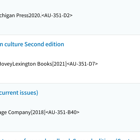
ichigan Press
2020.
<AU-351-D2>
n culture Second edition
 Hovey
Lexington Books
[2021]
<AU-351-D7>
current issues)
gage Company
[2018]
<AU-351-B40>