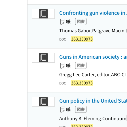
Confronting gun violence in
紙
図書
Thomas Gabor.
Palgrave Macmil
363.330973
DDC
Guns in American society : an
紙
図書
Gregg Lee Carter, editor.
ABC-CL
363.330973
DDC
Gun policy in the United St
紙
図書
Anthony K. Fleming.
Continuum
363.330973
DDC