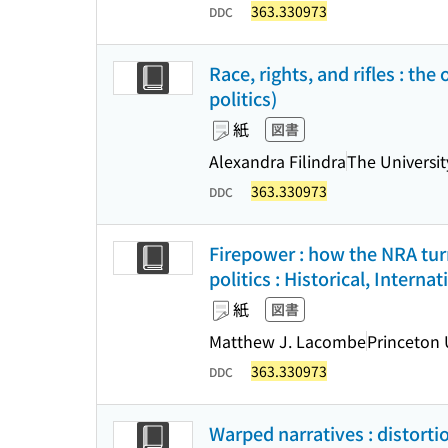
363.330973
DDC
Race, rights, and rifles : t
politics)
紙
図書
Alexandra Filindra
The Universit
363.330973
DDC
Firepower : how the NRA turn
politics : Historical, Intern
紙
図書
Matthew J. Lacombe
Princeton 
363.330973
DDC
Warped narratives : distortio