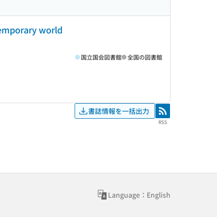
ntemporary world
国立国会図書館
全国の図書館
書誌情報を一括出力
RSS
RSS
Language：English