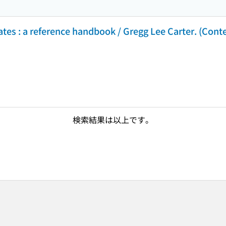
tates : a reference handbook / Gregg Lee Carter. (Co
検索結果は以上です。