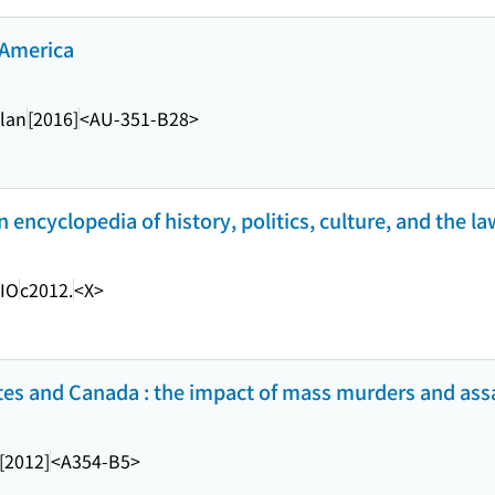
 America
lan
[2016]
<AU-351-B28>
 encyclopedia of history, politics, culture, and the l
IO
c2012.
<X>
ates and Canada : the impact of mass murders and ass
[2012]
<A354-B5>