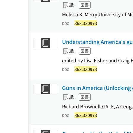
紙
図書
Melissa K. Merry.
University of M
363.330973
DDC
Understanding America's gu
紙
図書
edited by Lisa Fisher and Craig
363.330973
DDC
Guns in America (Unlocking 
紙
図書
Richard Brownell.
GALE, A Cen
363.330973
DDC