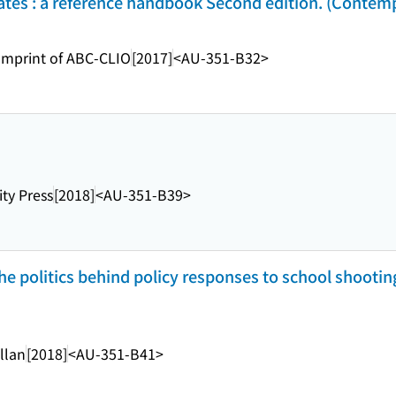
tates : a reference handbook Second edition. (Contem
Imprint of ABC-CLIO
[2017]
<AU-351-B32>
ity Press
[2018]
<AU-351-B39>
he politics behind policy responses to school shootin
llan
[2018]
<AU-351-B41>