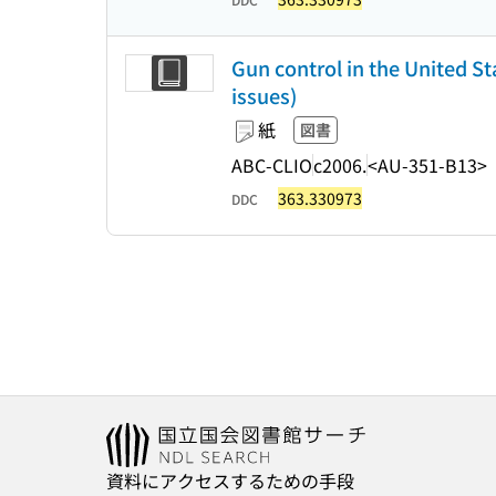
Gun control in the United S
issues)
紙
図書
ABC-CLIO
c2006.
<AU-351-B13>
363.330973
DDC
資料にアクセスするための手段