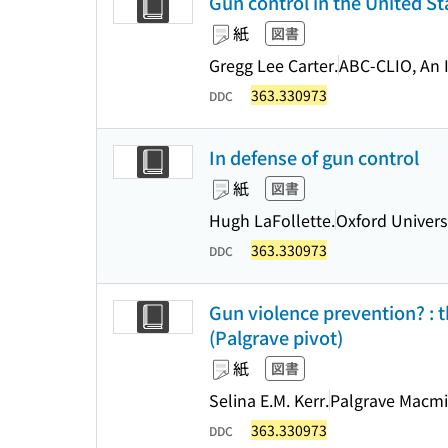
Gun control in the United S
紙
図書
Gregg Lee Carter.
ABC-CLIO, An 
363.330973
DDC
In defense of gun control
紙
図書
Hugh LaFollette.
Oxford Univers
363.330973
DDC
Gun violence prevention? : t
(Palgrave pivot)
紙
図書
Selina E.M. Kerr.
Palgrave Macmi
363.330973
DDC