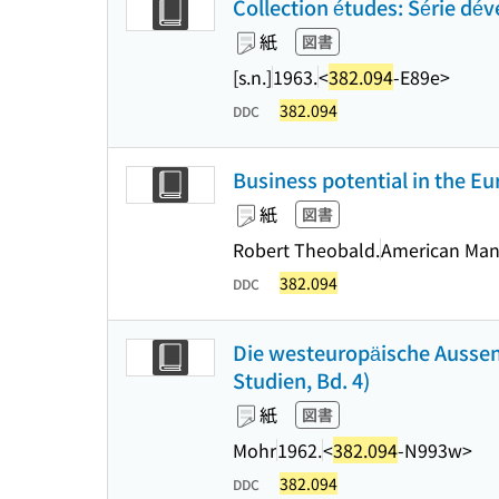
Collection études: Série dé
紙
図書
[s.n.]
1963.
<
382.094
-E89e>
382.094
DDC
Business potential in the 
紙
図書
Robert Theobald.
American Man
382.094
DDC
Die westeuropäische Aussenw
Studien, Bd. 4)
紙
図書
Mohr
1962.
<
382.094
-N993w>
382.094
DDC