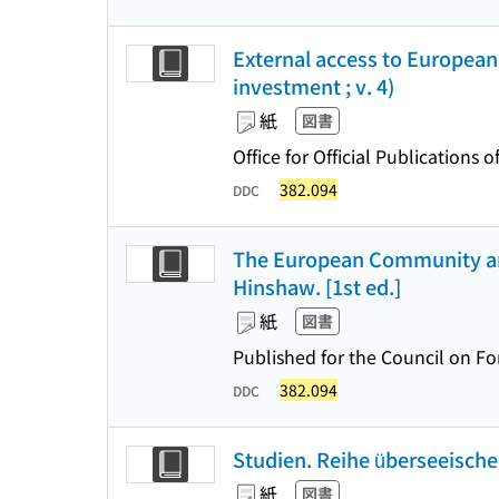
External access to European
investment ; v. 4)
紙
図書
Office for Official Publication
382.094
DDC
The European Community and 
Hinshaw. [1st ed.]
紙
図書
Published for the Council on Fo
382.094
DDC
Studien. Reihe überseeische
紙
図書