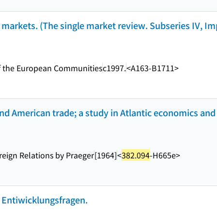
 markets. (The single market review. Subseries IV, Im
s of the European Communities
c1997.
<A163-B1711>
American trade; a study in Atlantic economics and p
reign Relations by Praeger
[1964]
<
382.094
-H665e>
 Entiwicklungsfragen.