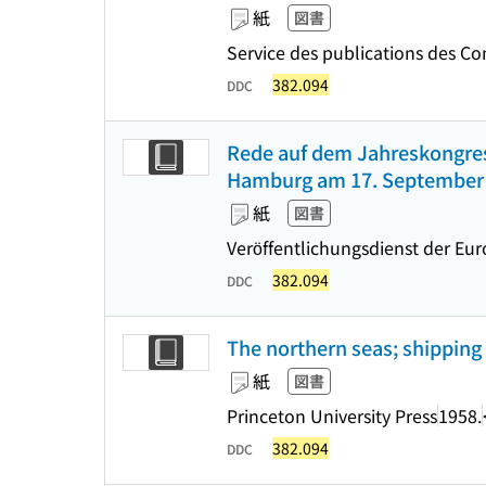
紙
図書
Service des publications des
382.094
DDC
Rede auf dem Jahreskongres
Hamburg am 17. September 
紙
図書
Veröffentlichungsdienst der Eu
382.094
DDC
The northern seas; shipping
紙
図書
Princeton University Press
1958.
382.094
DDC