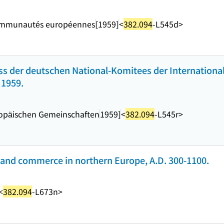
 Communautés européennes
[1959]
<
382.094
-L545d>
s der deutschen National-Komitees der Internation
1959.
ropäischen Gemeinschaften
1959]
<
382.094
-L545r>
 and commerce in northern Europe, A.D. 300-1100.
<
382.094
-L673n>