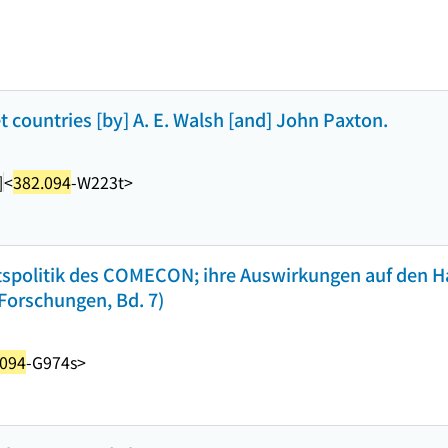
countries [by] A. E. Walsh [and] John Paxton.
]
<
382.094
-W223t>
rtspolitik des COMECON; ihre Auswirkungen auf den 
Forschungen, Bd. 7)
.094
-G974s>