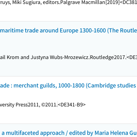
uys, Miki Sugiura, editors.
Palgrave Macmillan
[2019]
<DC381
maritime trade around Europe 1300-1600 (The Routl
ail Krom and Justyna Wubs-Mrozewicz.
Routledge
2017.
<DE
rade : merchant guilds, 1000-1800 (Cambridge studies
ersity Press
2011, ©2011.
<DE341-B9>
: a multifaceted approach / edited by Maria Helena Gu