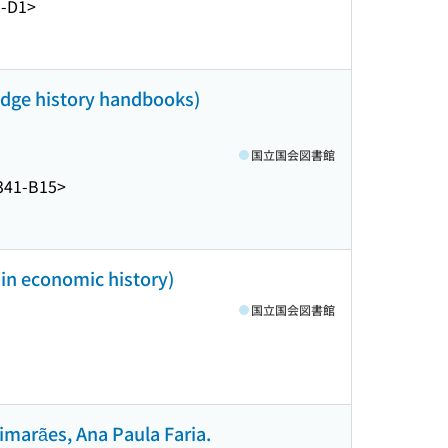
-D1>
edge history handbooks)
国立国会図書館
341-B15>
 in economic history)
国立国会図書館
imarães, Ana Paula Faria.