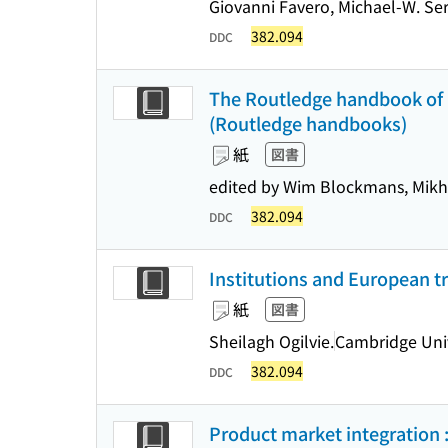
Giovanni Favero, Michael-W. Serr
382.094
DDC
The Routledge handbook of 
(Routledge handbooks)
紙
図書
edited by Wim Blockmans, Mikh
382.094
DDC
Institutions and European t
紙
図書
Sheilagh Ogilvie.
Cambridge Univ
382.094
DDC
Product market integration 