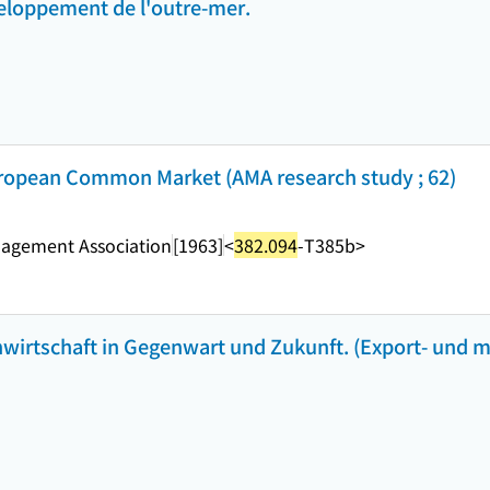
veloppement de l'outre-mer.
European Common Market (AMA research study ; 62)
agement Association
[1963]
<
382.094
-T385b>
irtschaft in Gegenwart und Zukunft. (Export- und m