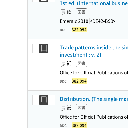
1st ed. (International busin
紙
図書
Emerald
2010.
<DE42-B90>
382.094
DDC
Trade patterns inside the si
investment ; v. 2)
紙
図書
Office for Official Publication
382.094
DDC
Distribution. (The single mar
紙
図書
Office for Official Publication
382.094
DDC