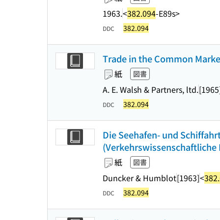
1963.
<
382.094
-E89s>
382.094
DDC
Trade in the Common Market 
紙
図書
A. E. Walsh & Partners, ltd.
[1965
382.094
DDC
Die Seehafen- und Schiffah
(Verkehrswissenschaftliche 
紙
図書
Duncker & Humblot
[1963]
<
382
382.094
DDC