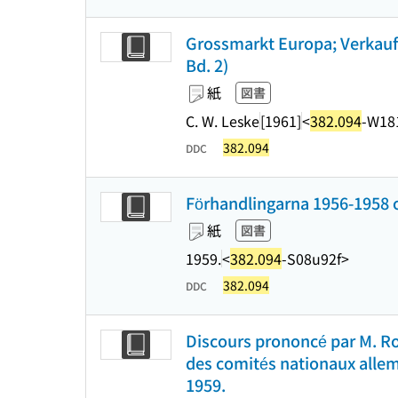
Grossmarkt Europa; Verkauf
Bd. 2)
紙
図書
C. W. Leske
[1961]
<
382.094
-W18
382.094
DDC
Förhandlingarna 1956-1958 o
紙
図書
1959.
<
382.094
-S08u92f>
382.094
DDC
Discours prononcé par M. Ro
des comités nationaux alle
1959.