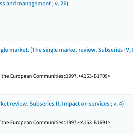
ess and management ; v. 26)
ngle market. (The single market review. Subseries IV,
s of the European Communities
c1997.
<A163-B1709>
ket review. Subseries II, Impact on services ; v. 4)
s of the European Communities
c1997.
<A163-B1691>