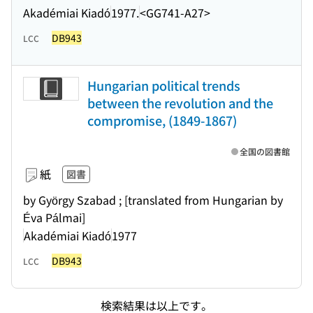
Akadémiai Kiadó
1977.
<GG741-A27>
DB943
LCC
Hungarian political trends
between the revolution and the
compromise, (1849-1867)
全国の図書館
紙
図書
by György Szabad ; [translated from Hungarian by
Éva Pálmai]
Akadémiai Kiadó
1977
DB943
LCC
検索結果は以上です。