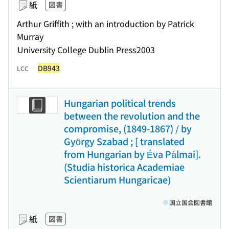
紙
図書
Arthur Griffith ; with an introduction by Patrick
Murray
University College Dublin Press
2003
DB943
LCC
Hungarian political trends
between the revolution and the
compromise, (1849-1867) / by
György Szabad ; [ translated
from Hungarian by Éva Pálmai].
(Studia historica Academiae
Scientiarum Hungaricae)
国立国会図書館
紙
図書