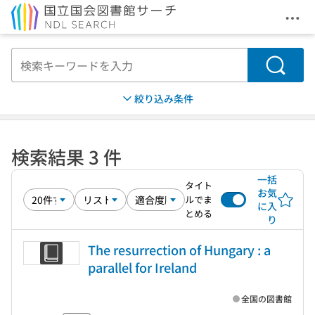
メニ
本文へ移動
検索
絞り込み条件
検索結果 3 件
一括
タイト
お気
ルでま
に入
とめる
り
The resurrection of Hungary : a
parallel for Ireland
全国の図書館