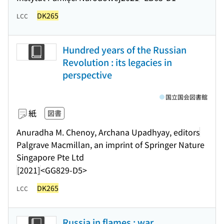
DK265
LCC
Hundred years of the Russian
Revolution : its legacies in
perspective
国立国会図書館
紙
図書
Anuradha M. Chenoy, Archana Upadhyay, editors
Palgrave Macmillan, an imprint of Springer Nature
Singapore Pte Ltd
[2021]
<GG829-D5>
DK265
LCC
Russia in flames : war,