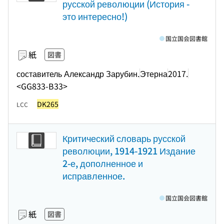
русской революции (История -
это интересно!)
国立国会図書館
紙
図書
составитель Александр Зарубин.
Этерна
2017.
<GG833-B33>
DK265
LCC
Критический словарь русской
революции, 1914-1921 Издание
2-е, дополненное и
исправленное.
国立国会図書館
紙
図書