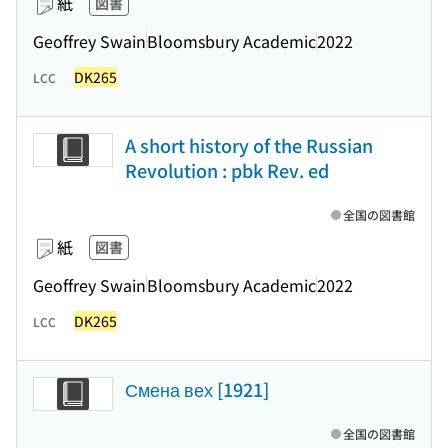
紙
図書
Geoffrey Swain
Bloomsbury Academic
2022
DK265
LCC
A short history of the Russian
Revolution : pbk Rev. ed
全国の図書館
紙
図書
Geoffrey Swain
Bloomsbury Academic
2022
DK265
LCC
Смена вех [1921]
全国の図書館