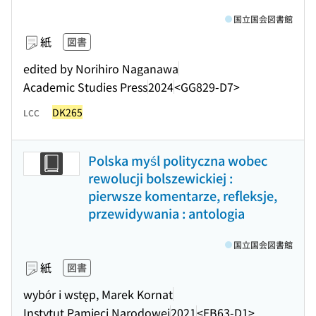
国立国会図書館
紙
図書
edited by Norihiro Naganawa
Academic Studies Press
2024
<GG829-D7>
DK265
LCC
Polska myśl polityczna wobec
rewolucji bolszewickiej :
pierwsze komentarze, refleksje,
przewidywania : antologia
国立国会図書館
紙
図書
wybór i wstęp, Marek Kornat
Instytut Pamięci Narodowej
2021
<EB63-D1>