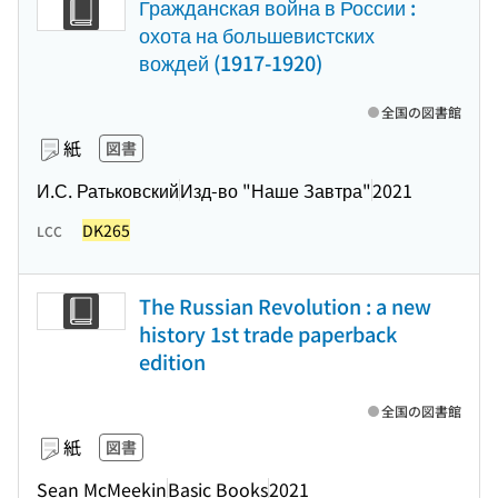
Гражданская война в России :
охота на большевистских
вождей (1917-1920)
全国の図書館
紙
図書
И.С. Ратьковский
Изд-во "Наше Завтра"
2021
DK265
LCC
The Russian Revolution : a new
history 1st trade paperback
edition
全国の図書館
紙
図書
Sean McMeekin
Basic Books
2021