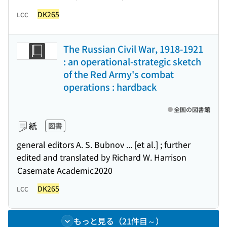
DK265
LCC
The Russian Civil War, 1918-1921
: an operational-strategic sketch
of the Red Army's combat
operations : hardback
全国の図書館
紙
図書
general editors A. S. Bubnov ... [et al.] ; further
edited and translated by Richard W. Harrison
Casemate Academic
2020
DK265
LCC
もっと見る（21件目～）