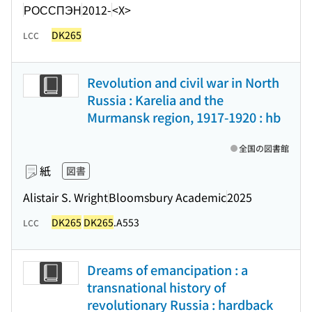
РОССПЭН
2012-
<X>
DK265
LCC
Revolution and civil war in North
Russia : Karelia and the
Murmansk region, 1917-1920 : hb
全国の図書館
紙
図書
Alistair S. Wright
Bloomsbury Academic
2025
DK265
DK265
.A553
LCC
Dreams of emancipation : a
transnational history of
revolutionary Russia : hardback