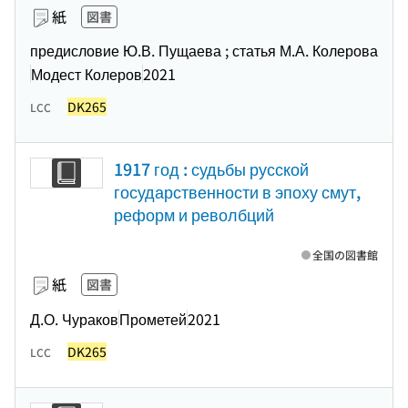
紙
図書
предисловие Ю.В. Пущаева ; статья М.А. Колерова
Модест Колеров
2021
DK265
LCC
1917 год : судьбы русской
государственности в эпоху смут,
реформ и револбций
全国の図書館
紙
図書
Д.О. Чураков
Прометей
2021
DK265
LCC