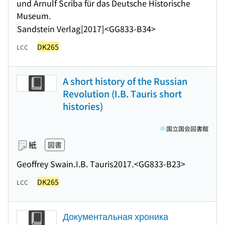
und Arnulf Scriba für das Deutsche Historische
Museum.
Sandstein Verlag
[2017]
<GG833-B34>
DK265
LCC
A short history of the Russian
Revolution (I.B. Tauris short
histories)
国立国会図書館
紙
図書
Geoffrey Swain.
I.B. Tauris
2017.
<GG833-B23>
DK265
LCC
Документальная хроника