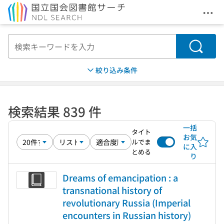
メニ
本文へ移動
検索
絞り込み条件
検索結果 839 件
一括
タイト
お気
ルでま
に入
とめる
り
Dreams of emancipation : a
transnational history of
revolutionary Russia (Imperial
encounters in Russian history)