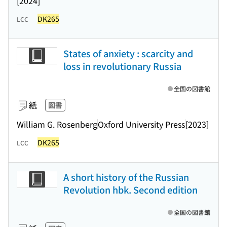
[2024]
DK265
LCC
States of anxiety : scarcity and
loss in revolutionary Russia
全国の図書館
紙
図書
William G. Rosenberg
Oxford University Press
[2023]
DK265
LCC
A short history of the Russian
Revolution hbk. Second edition
全国の図書館