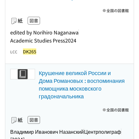
全国の図書館
紙
図書
edited by Norihiro Naganawa
Academic Studies Press
2024
DK265
LCC
Крушение великой России и
Дома Романовых : воспоминания
помощника московского
градоначальника
全国の図書館
紙
図書
Владимир Иванович Назанский
Центрполиграф