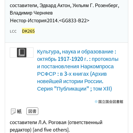
составители, Эдвард Актон, Уильям Г. Розенберг,
Владимир Черняев
Нестор-История
2014.
<GG833-B22>
DK265
LCC
Культура, наука и образование :
октябрь 1917-1920 г. : протоколы
и постановления Наркомпроса
РСФСР : в 3-х книгах (Архив
новейшей истории России.
Серия "Публикации" ; том ХII)
国立国会図書館
紙
図書
составители Л.А. Роговая (ответственный
редактор) [and five others].