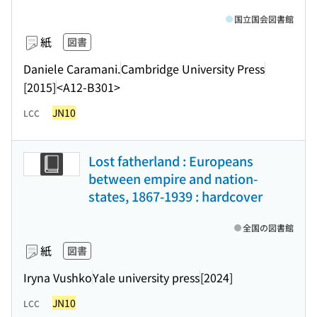
国立国会図書館
紙
図書
Daniele Caramani.
Cambridge University Press
[2015]
<A12-B301>
JN10
LCC
Lost fatherland : Europeans
between empire and nation-
states, 1867-1939 : hardcover
全国の図書館
紙
図書
Iryna Vushko
Yale university press
[2024]
JN10
LCC