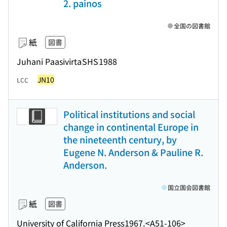
2. painos
全国の図書館
紙
図書
Juhani Paasivirta
SHS
1988
JN10
LCC
Political institutions and social
change in continental Europe in
the nineteenth century, by
Eugene N. Anderson & Pauline R.
Anderson.
国立国会図書館
紙
図書
University of California Press
1967.
<A51-106>