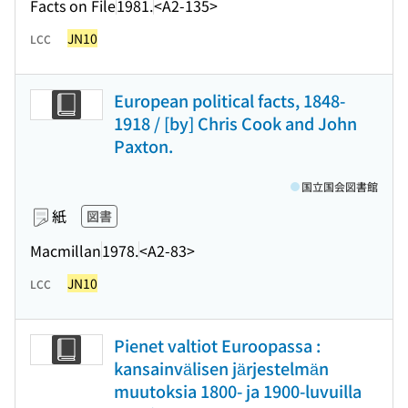
Facts on File
1981.
<A2-135>
JN10
LCC
European political facts, 1848-
1918 / [by] Chris Cook and John
Paxton.
国立国会図書館
紙
図書
Macmillan
1978.
<A2-83>
JN10
LCC
Pienet valtiot Euroopassa :
kansainvälisen järjestelmän
muutoksia 1800- ja 1900-luvuilla