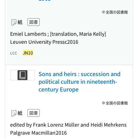
全国の図書館
紙
図書
Emiel Lamberts ; [translation, Maria Kelly]
Leuven University Press
c2016
JN10
LCC
Sons and heirs : succession and
political culture in nineteenth-
century Europe
全国の図書館
紙
図書
edited by Frank Lorenz Müller and Heidi Mehrkens
Palgrave Macmillan
2016