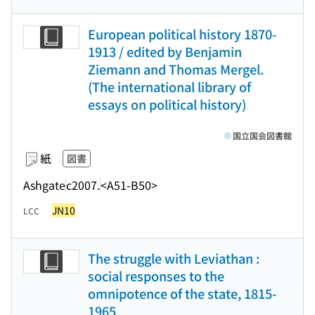
European political history 1870-
1913 / edited by Benjamin
Ziemann and Thomas Mergel.
(The international library of
essays on political history)
国立国会図書館
紙
図書
Ashgate
c2007.
<A51-B50>
JN10
LCC
The struggle with Leviathan :
social responses to the
omnipotence of the state, 1815-
1965