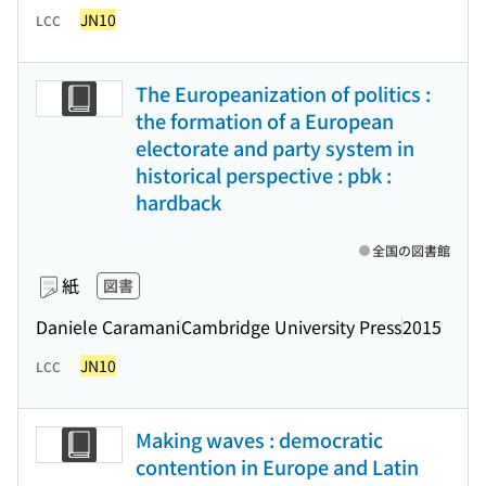
JN10
LCC
The Europeanization of politics :
the formation of a European
electorate and party system in
historical perspective : pbk :
hardback
全国の図書館
紙
図書
Daniele Caramani
Cambridge University Press
2015
JN10
LCC
Making waves : democratic
contention in Europe and Latin