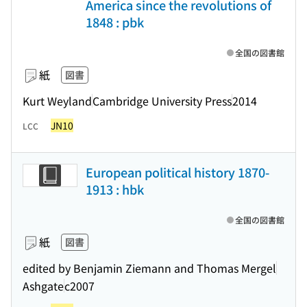
America since the revolutions of
1848 : pbk
全国の図書館
紙
図書
Kurt Weyland
Cambridge University Press
2014
JN10
LCC
European political history 1870-
1913 : hbk
全国の図書館
紙
図書
edited by Benjamin Ziemann and Thomas Mergel
Ashgate
c2007