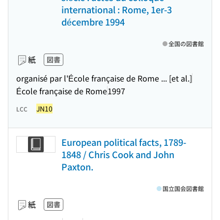
international : Rome, 1er-3
décembre 1994
全国の図書館
紙
図書
organisé par l'École française de Rome ... [et al.]
École française de Rome
1997
JN10
LCC
European political facts, 1789-
1848 / Chris Cook and John
Paxton.
国立国会図書館
紙
図書