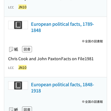
JN10
LCC
European political facts, 1789-
1848
全国の図書館
紙
図書
Chris Cook and John Paxton
Facts on File
1981
JN10
LCC
European political facts, 1848-
1918
全国の図書館
紙
図書