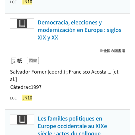
JN10
LCC
Democracia, elecciones y
modernización en Europa : siglos
XIX y XX
全国の図書館
紙
図書
Salvador Forner (coord.) ; Francisco Acosta ... [et
al.]
Cátedra
c1997
JN10
LCC
Les familles politiques en
Europe occidentale au XIXe
siècle : actes du colloque