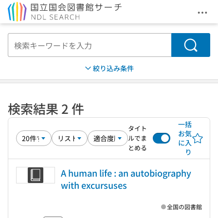
メニ
本文へ移動
検索
絞り込み条件
検索結果 2 件
一括
タイト
お気
ルでま
に入
とめる
り
A human life : an autobiography
with excursuses
全国の図書館