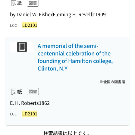
紙
図書
by Daniel W. Fisher
Fleming H. Revell
c1909
LD2101
LCC
A memorial of the semi-
centennial celebration of the
founding of Hamilton college,
Clinton, N.Y
全国の図書館
紙
図書
E. H. Roberts
1862
LD2101
LCC
検索結果は以上です。